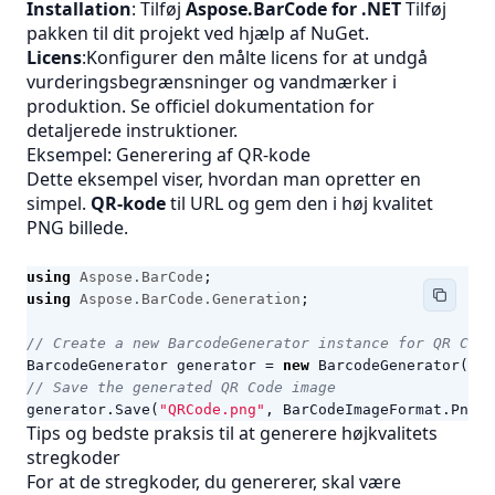
Installation
: Tilføj
Aspose.BarCode for .NET
Tilføj
pakken til dit projekt ved hjælp af NuGet.
Licens
:Konfigurer den målte licens for at undgå
vurderingsbegrænsninger og vandmærker i
produktion. Se
officiel dokumentation
for
detaljerede instruktioner.
Eksempel: Generering af QR‑kode
Dette eksempel viser, hvordan man opretter en
simpel.
QR‑kode
til URL og gem den i høj kvalitet
PNG
billede.
using
Aspose.BarCode
;
using
Aspose.BarCode.Generation
;
// Create a new BarcodeGenerator instance for QR Code
BarcodeGenerator
generator
=
new
BarcodeGenerator
(
Enc
// Save the generated QR Code image
generator
.
Save
(
"QRCode.png"
,
BarCodeImageFormat
.
Png
);
Tips og bedste praksis til at generere højkvalitets
stregkoder
For at de stregkoder, du genererer, skal være