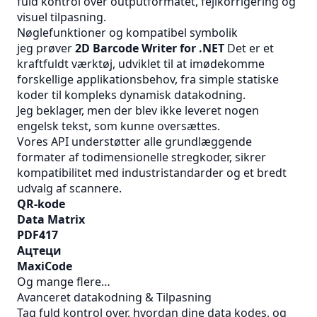
fuld kontrol over outputformatet, fejlkorrigering og
visuel tilpasning.
Nøglefunktioner og kompatibel symbolik
jeg prøver
2D Barcode Writer for .NET
Det er et
kraftfuldt værktøj, udviklet til at imødekomme
forskellige applikationsbehov, fra simple statiske
koder til kompleks dynamisk datakodning.
Jeg beklager, men der blev ikke leveret nogen
engelsk tekst, som kunne oversættes.
Vores API understøtter alle grundlæggende
formater af todimensionelle stregkoder, sikrer
kompatibilitet med industristandarder og et bredt
udvalg af scannere.
QR‑kode
Data Matrix
PDF417
Ацтеци
MaxiCode
Og mange flere…
Avanceret datakodning & Tilpasning
Tag fuld kontrol over, hvordan dine data kodes, og