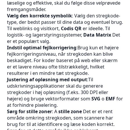
læselige og effektive, skal du følge disse velprøvede
fremgangsmåder.
Vælg den korrekte symbolik
: Vælg den stregkode-
type, der bedst passer til dine data og eventuel brug.
Til weblinks og visitkort,
Codis QR
er ideelle. Til
logistik- og lagerstyringssystemer,
Data Matrix
Det
er et populært valg.
Indstil optimal fejlkorrigering
:Brug kun et højere
fejlkorrigeringsniveau, når stregkoden kan blive
beskadiget. For koder baseret på web eller skærm
er et lavere niveau ofte tilstrækkeligt, hvilket
resulterer i en mindre tæt stregkode.
Justering af opløsning med output
:Til
udskrivningsapplikationer skal du generere
stregkoder i høj opløsning (f.eks. 300 DPI eller
højere) og bruge vektorformater som
SVG
o
EMF
for
at forhindre pixelering.
Sørg for stille zoner
: A
stille zone
Det er et rent
område omkring stregkoden, som scannere har
brug for til at identificere og læse koden korrekt.