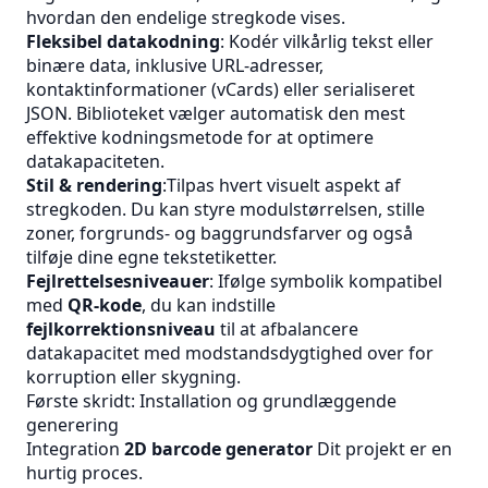
hvordan den endelige stregkode vises.
Fleksibel datakodning
: Kodér vilkårlig tekst eller
binære data, inklusive URL‑adresser,
kontaktinformationer (vCards) eller serialiseret
JSON. Biblioteket vælger automatisk den mest
effektive kodningsmetode for at optimere
datakapaciteten.
Stil & rendering
:Tilpas hvert visuelt aspekt af
stregkoden. Du kan styre modulstørrelsen, stille
zoner, forgrunds- og baggrundsfarver og også
tilføje dine egne tekstetiketter.
Fejlrettelsesniveauer
: Ifølge symbolik kompatibel
med
QR‑kode
, du kan indstille
fejlkorrektionsniveau
til at afbalancere
datakapacitet med modstandsdygtighed over for
korruption eller skygning.
Første skridt: Installation og grundlæggende
generering
Integration
2D barcode generator
Dit projekt er en
hurtig proces.