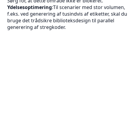
Sørg for, at dette område ikke er blokeret.
Ydelsesoptimering
:Til scenarier med stor volumen,
f.eks. ved generering af tusindvis af etiketter, skal du
bruge det trådsikre biblioteksdesign til parallel
generering af stregkoder.