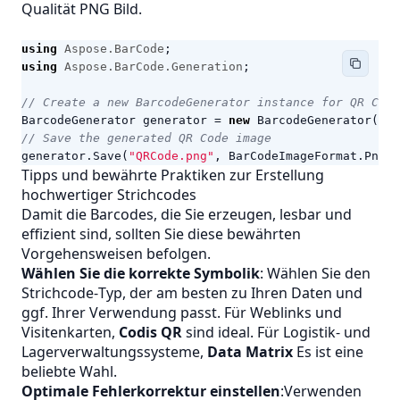
Qualität
PNG
Bild.
using
Aspose.BarCode
;
using
Aspose.BarCode.Generation
;
// Create a new BarcodeGenerator instance for QR Code
BarcodeGenerator
generator
=
new
BarcodeGenerator
(
Enc
// Save the generated QR Code image
generator
.
Save
(
"QRCode.png"
,
BarCodeImageFormat
.
Png
);
Tipps und bewährte Praktiken zur Erstellung
hochwertiger Strichcodes
Damit die Barcodes, die Sie erzeugen, lesbar und
effizient sind, sollten Sie diese bewährten
Vorgehensweisen befolgen.
Wählen Sie die korrekte Symbolik
: Wählen Sie den
Strichcode‑Typ, der am besten zu Ihren Daten und
ggf. Ihrer Verwendung passt. Für Weblinks und
Visitenkarten,
Codis QR
sind ideal. Für Logistik- und
Lagerverwaltungssysteme,
Data Matrix
Es ist eine
beliebte Wahl.
Optimale Fehlerkorrektur einstellen
:Verwenden