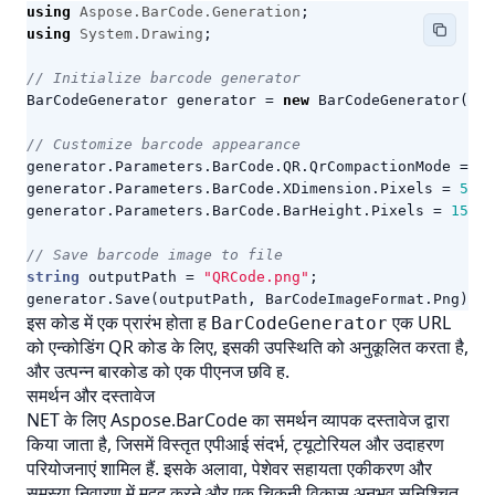
using
Aspose.BarCode.Generation
;
using
System.Drawing
;
// Initialize barcode generator
BarCodeGenerator
generator
=
new
BarCodeGenerator
(
Enc
// Customize barcode appearance
generator
.
Parameters
.
BarCode
.
QR
.
QrCompactionMode
=
Qr
generator
.
Parameters
.
BarCode
.
XDimension
.
Pixels
=
5
;
generator
.
Parameters
.
BarCode
.
BarHeight
.
Pixels
=
150
;
// Save barcode image to file
string
outputPath
=
"QRCode.png"
;
generator
.
Save
(
outputPath
,
BarCodeImageFormat
.
Png
);
इस कोड में एक प्रारंभ होता ह
एक URL
BarCodeGenerator
को एन्कोडिंग QR कोड के लिए, इसकी उपस्थिति को अनुकूलित करता है,
और उत्पन्न बारकोड को एक
पीएनज
छवि ह.
समर्थन और दस्तावेज
NET के लिए Aspose.BarCode का समर्थन व्यापक दस्तावेज द्वारा
किया जाता है, जिसमें विस्तृत एपीआई संदर्भ, ट्यूटोरियल और उदाहरण
परियोजनाएं शामिल हैं. इसके अलावा, पेशेवर सहायता एकीकरण और
समस्या निवारण में मदद करने और एक चिकनी विकास अनुभव सुनिश्चित