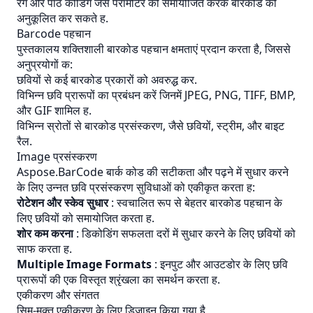
रंग और पाठ कोडिंग जैसे पैरामीटर को समायोजित करके बारकोड को
अनुकूलित कर सकते ह.
Barcode पहचान
पुस्तकालय शक्तिशाली बारकोड पहचान क्षमताएं प्रदान करता है, जिससे
अनुप्रयोगों क:
छवियों से कई बारकोड प्रकारों को अवरुद्ध कर.
विभिन्न छवि प्रारूपों का प्रबंधन करें जिनमें JPEG, PNG, TIFF, BMP,
और GIF शामिल ह.
विभिन्न स्रोतों से बारकोड प्रसंस्करण, जैसे छवियों, स्ट्रीम, और बाइट
रैल.
Image प्रसंस्करण
Aspose.BarCode बार्क कोड की सटीकता और पढ़ने में सुधार करने
के लिए उन्नत छवि प्रसंस्करण सुविधाओं को एकीकृत करता ह:
रोटेशन और स्केव सुधार
: स्वचालित रूप से बेहतर बारकोड पहचान के
लिए छवियों को समायोजित करता ह.
शोर कम करना
: डिकोडिंग सफलता दरों में सुधार करने के लिए छवियों को
साफ करता ह.
Multiple Image Formats
: इनपुट और आउटडोर के लिए छवि
प्रारूपों की एक विस्तृत श्रृंखला का समर्थन करता ह.
एकीकरण और संगतत
सिम-मुक्त एकीकरण के लिए डिज़ाइन किया गया है,