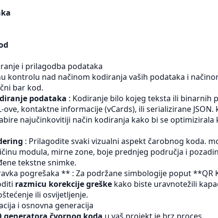
aka
od
ranje i prilagodba podataka
 kontrolu nad načinom kodiranja vaših podataka i načinom
čni bar kod.
odiranje podataka
: Kodiranje bilo kojeg teksta ili binarnih
-ove, kontaktne informacije (vCards), ili serializirane JSON. 
bire najučinkovitiji način kodiranja kako bi se optimizirala
dering
: Prilagodite svaki vizualni aspekt čarobnog koda. m
eličinu modula, mirne zone, boje prednjeg područja i pozadin
đene tekstne snimke.
avka pogrešaka ** : Za podržane simbologije poput **QR K
diti
razmicu korekcije greške
kako biste uravnotežili kapa
tećenje ili osvijetljenje.
acija i osnovna generacija
D generatora čvornog koda
u vaš projekt je brz proces.