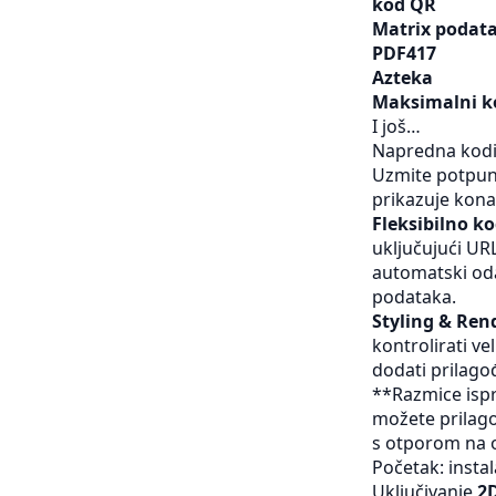
kod QR
Matrix podat
PDF417
Azteka
Maksimalni k
I još…
Napredna kodi
Uzmite potpunu
prikazuje kona
Fleksibilno k
uključujući URL
automatski oda
podataka.
Styling & Ren
kontrolirati v
dodati prilago
**Razmice ispr
možete prilago
s otporom na oš
Početak: instal
Uključivanje
2