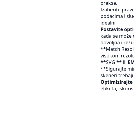
prakse.
Izaberite prav
podacima i slu
idealni.
Postavite opt
kada se može oš
dovoljna i rez
**Match Resolut
visokom rezoluc
**SVG ** ili
E
**Sigurajte mi
skeneri trebaju
Optimizirajte
etiketa, iskori