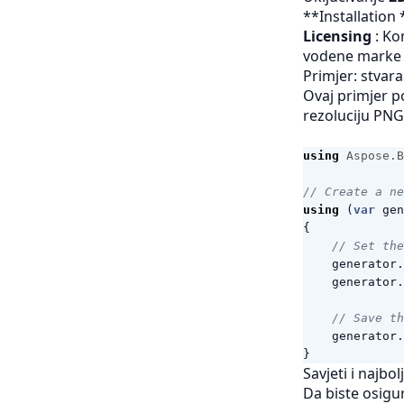
**Installation
Licensing
: Ko
vodene marke 
Primjer: stvar
Ovaj primjer p
rezoluciju
PN
using
Aspose.B
// Create a ne
using
(
var
gen
{
// Set the
generator
.
generator
.
// Save th
generator
.
}
Savjeti i najbo
Da biste osigur