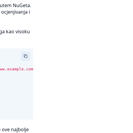
putem NuGeta.
ocjenjivanja i
 ga kao visoku
ww.example.com"
))
e ove najbolje