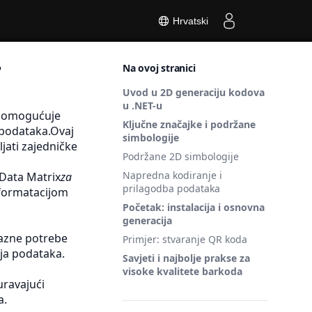
Hrvatski
T
Na ovoj stranici
Uvod u 2D generaciju kodova
u .NET-u
a omogućuje
Ključne značajke i podržane
 podataka.Ovaj
simbologije
jati zajedničke
Podržane 2D simbologije
Napredna kodiranje i
*Data Matrix
za
prilagodba podataka
 formatacijom
Početak: instalacija i osnovna
generacija
razne potrebe
Primjer: stvaranje QR koda
ja podataka.
Savjeti i najbolje prakse za
visoke kvalitete barkoda
ravajući
a.