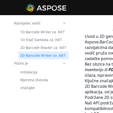
Razvijalac vodič
1D Barcode Writer za .NET
Uvod u 2D gen
1D čitač barkoda za .NET
Aspose.BarCode
razvijalcima d
2D Barcode Reader za .NET
vodič pruža sv
2D Barcode Writer za .NET
zadatke pomoć
Počeo je
Bez obzira na 
inventariju ili
P
instalacija
izlaza, isprav
Mjerena dozvola
Ključne značaj
2D Barcode Wri
značajke
aplikacija, od
Podržane 2D s
Naš API podrža
kompatibilnost