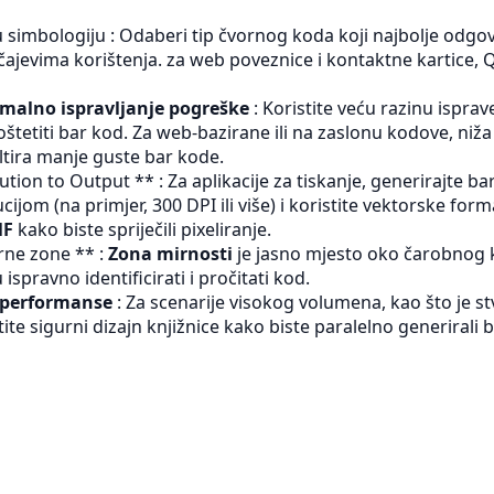
u simbologiju : Odaberi tip čvornog koda koji najbolje odgo
čajevima korištenja. za web poveznice i kontaktne kartice, 
imalno ispravljanje pogreške
: Koristite veću razinu ispra
tetiti bar kod. Za web-bazirane ili na zaslonu kodove, niža 
ultira manje guste bar kode.
ion to Output ** : Za aplikacije za tiskanje, generirajte ba
ijom (na primjer, 300 DPI ili više) i koristite vektorske for
MF
kako biste spriječili pixeliranje.
rne zone ** :
Zona mirnosti
je jasno mjesto oko čarobnog 
 ispravno identificirati i pročitati kod.
 performanse
: Za scenarije visokog volumena, kao što je st
stite sigurni dizajn knjižnice kako biste paralelno generirali