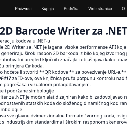
Proizvodi
Kupnja
Podrška
Web stranice
O
2D Barcode Writer za .NE
eraciju kodova u .NET-u
 2D Writer za .NET je lagana, visoke performanse API koj
a generiraju širok raspon 2D barkoda iz bilo kojeg izvornog
eobuhvatni pregled ključnih značajki i objašnjava kako obavl
u primjera C# koda.
to hoćete li stvoriti **QR kodove ** za povezivanje URL-a,*
DF417
za ID-ove, ova knjižnica pruža potpunu kontrolu nad
om pogrešaka i vizualnom prilagođavanjem.
ke i podržane simbologije
ter za .NET je moćan alat dizajniran kako bi zadovoljavao 
 jednostavnih statskih koda do složenog dinamičnog kodiran
imbologije
va sve glavne dvimenzionalne formate čvornog koda, osigu
 s industrijskim standardima i širokim rasponom skenerov