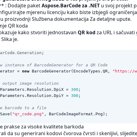
 ** : Dodajte paket
Aspose.BarCode za .NET
u svoj projekt 
nfigurirajte mjerenu licenciju kako biste izbjegli ograničenja 
u proizvodnji
Službena dokumentacija
Za detaljne upute.
anje QR koda
okazuje kako stvoriti jednostavan
QR kod
za URL i sačuvati
G
Slika je.
arCode.Generation
;
w instance of BarcodeGenerator for a QR Code
erator
=
new
BarcodeGenerator
(
EncodeTypes
.
QR
,
"https://w
 output image resolution
Parameters
.
Resolution
.
DpiX
=
300
;
Parameters
.
Resolution
.
DpiY
=
300
;
e barcode to a file
Save
(
"qr_code.png"
,
BarCodeImageFormat
.
Png
);
lje prakse za visoke kvalitete barkoda
ali da su generirani kodovi čvorova čvrsti i skenljivi, slijedit