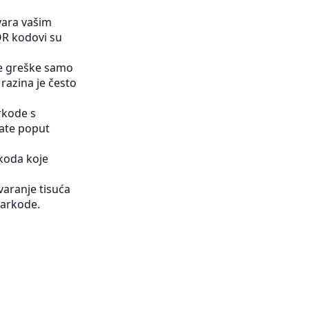
vara vašim
QR kodovi su
ve greške samo
razina je često
rkode s
mate poput
koda koje
varanje tisuća
 barkode.