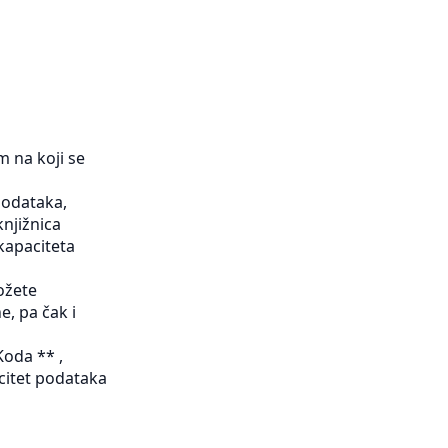
 na koji se
 podataka,
knjižnica
 kapaciteta
ožete
e, pa čak i
oda ** ,
citet podataka