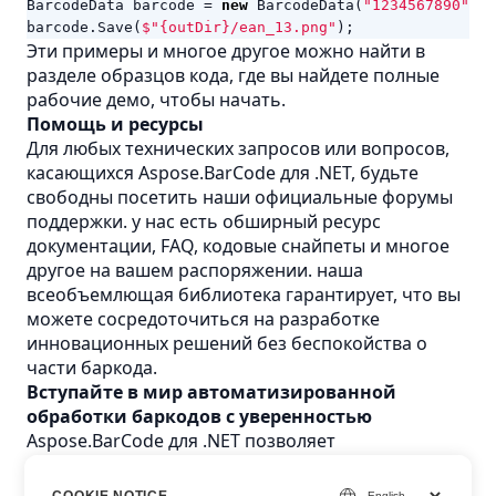
BarcodeData
barcode
=
new
BarcodeData
(
"1234567890"
,
B
barcode
.
Save
(
$"{outDir}/ean_13.png"
);
Эти примеры и многое другое можно найти в
разделе образцов кода, где вы найдете полные
рабочие демо, чтобы начать.
Помощь и ресурсы
Для любых технических запросов или вопросов,
касающихся Aspose.BarCode для .NET, будьте
свободны посетить наши официальные форумы
поддержки. у нас есть обширный ресурс
документации, FAQ, кодовые снайпеты и многое
другое на вашем распоряжении. наша
всеобъемлющая библиотека гарантирует, что вы
можете сосредоточиться на разработке
инновационных решений без беспокойства о
части баркода.
Вступайте в мир автоматизированной
обработки баркодов с уверенностью
Aspose.BarCode для .NET позволяет
разработчикам беспрепятственно интегрировать
динамические баркоды в различных
COOKIE NOTICE