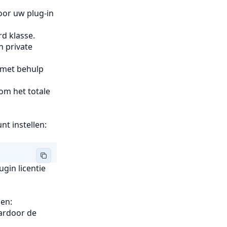
oor uw plug-in
d klasse.
 private
 met behulp
m het totale
t instellen:
ugin licentie
len:
aardoor de