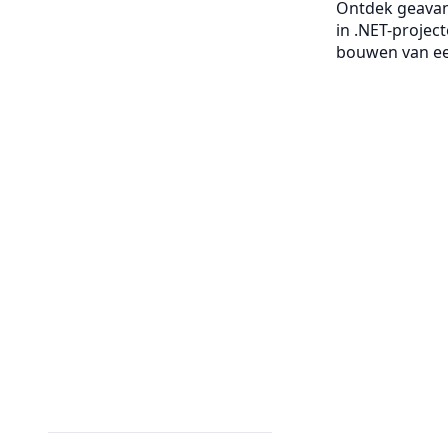
Ontdek geavanc
in .NET-projec
bouwen van ee