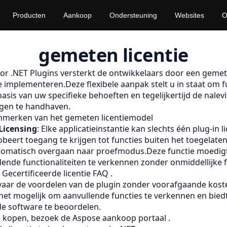
Producten
Aankoop
Ondersteuning
Websites
O
gemeten licentie
r .NET Plugins versterkt de ontwikkelaars door een gemete
implementeren.Deze flexibele aanpak stelt u in staat om fu
asis van uw specifieke behoeften en tegelijkertijd de nalev
ngen te handhaven.
enmerken van het gemeten licentiemodel
 Licensing
: Elke applicatieinstantie kan slechts één plug-in l
obeert toegang te krijgen tot functies buiten het toegelaten
tomatisch overgaan naar proefmodus.Deze functie moedig
ende functionaliteiten te verkennen zonder onmiddellijke f
n
Gecertificeerde licentie FAQ
.
rvaar de voordelen van de plugin zonder voorafgaande kost
t mogelijk om aanvullende functies te verkennen en biedt 
de software te beoordelen.
e kopen, bezoek de
Aspose aankoop portaal
.