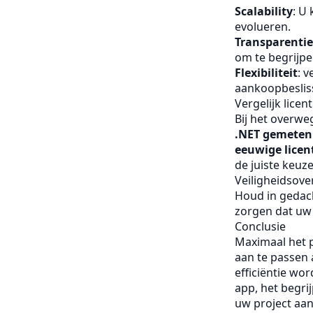
Scalability
: U
evolueren.
Transparentie
om te begrijpe
Flexibiliteit
: 
aankoopbeslis
Vergelijk lice
Bij het overwe
.NET gemeten 
eeuwige lice
de juiste keuz
Veiligheidsov
Houd in gedac
zorgen dat uw a
Conclusie
Maximaal het 
aan te passen 
efficiëntie wo
app, het begri
uw project aan