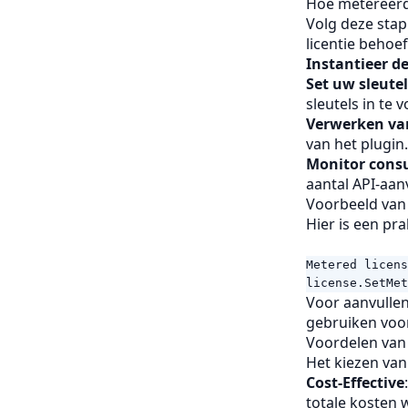
Hoe metereerde
Volg deze stap
licentie behoef
Instantieer d
Set uw sleutel
sleutels in te 
Verwerken va
van het plugin.
Monitor cons
aantal API-aan
Voorbeeld van
Hier is een pr
Metered
licens
license
.
SetMet
Voor aanvullen
gebruiken voo
Voordelen van 
Het kiezen van
Cost-Effective
totale kosten