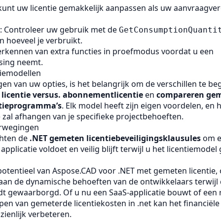
 kunt uw licentie gemakkelijk aanpassen als uw aanvraagver
: Controleer uw gebruik met de
GetConsumptionQuanti
n hoeveel je verbruikt.
verkennen van extra functies in proefmodus voordat u een
sing neemt.
ntiemodellen
gen van uw opties, is het belangrijk om de verschillen te be
licentie versus. abonnementlicentie
en
compareren gem
ntieprogramma’s
. Elk model heeft zijn eigen voordelen, en
e zal afhangen van je specifieke projectbehoeften.
erwegingen
hten de
.NET gemeten licentiebeveiligingsklausules
om e
pplicatie voldoet en veilig blijft terwijl u het licentiemodel
potentieel van Aspose.CAD voor .NET met gemeten licentie
aan de dynamische behoeften van de ontwikkelaars terwijl 
rdt gewaarborgd. Of u nu een SaaS-applicatie bouwt of een 
jpen van gemeterde licentiekosten in .net kan het financiël
zienlijk verbeteren.