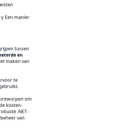
eisten
Een manier
ty
grijpen tussen
eterde en
 het maken van
rvoor te
 gebruikt.
, ontworpen om
de kosten-
robuste .NET-
e beheer van