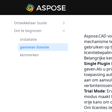
Ontwikkelaar Guide
Om te beginnen
DXF/DWG/DWT
bestandsprocessor voor
Aspose.CAD voo
Installatie
.NET
mechanisme te 
gebruiken op b
gemeten licentie
licentiebepali
kenmerken
Belangrijke k
Single Plugin
geven.Als u pr
toepassing au
aan om aanvull
verbintenisse
Trial Mode
: E
modus maakt he
vrije kans om 
Om licenties t