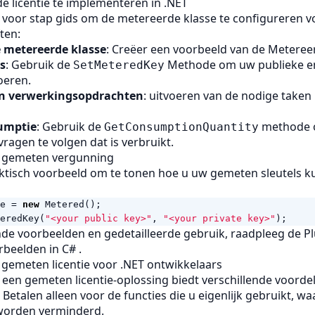
 licentie te implementeren in .NET
 voor stap gids om de metereerde klasse te configureren v
ten:
e metereerde klasse
: Creëer een voorbeeld van de Metereer
s
: Gebruik de
Methode om uw publieke en
SetMeteredKey
voeren.
n verwerkingsopdrachten
: uitvoeren van de nodige taken
umptie
: Gebruik de
methode o
GetConsumptionQuantity
vragen te volgen dat is verbruikt.
 gemeten vergunning
aktisch voorbeeld om te tonen hoe u uw gemeten sleutels kun
e
=
new
Metered
();
eredKey
(
"<your public key>"
,
"<your private key>"
);
de voorbeelden en gedetailleerde gebruik, raadpleeg de
Pl
rbeelden in C#
.
gemeten licentie voor .NET ontwikkelaars
 een gemeten licentie-oplossing biedt verschillende voorde
: Betalen alleen voor de functies die u eigenlijk gebruikt, w
 worden verminderd.