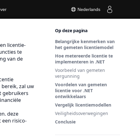
ver
Nederlands
Op deze pagina
Belangrijke kenmerken van
n licentie-
het gemeten licentiemodel
ncties te
Hoe metereerde licentie te
ing van de
implementeren in .NET
Voorbeeld van gemeten
vergunning
icentie
Voordelen van gemeten
 bereik, zal uw
licentie voor .NET
t gebruikers
ontwikkelaars
inanciële
Vergelijk licentiemodellen
en. deze
Veiligheidsoverwegingen
een risico-
Conclusie