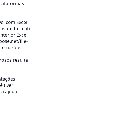
plataformas
vel com Excel
ML é um formato
nterior Excel
pose.net/file-
stemas de
osos resulta
ntações
ê tiver
ra ajuda.