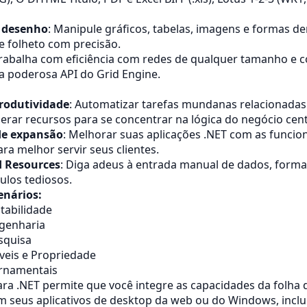
 desenho
: Manipule gráficos, tabelas, imagens e formas d
 folheto com precisão.
Trabalha com eficiência com redes de qualquer tamanho e 
a poderosa API do Grid Engine.
rodutividade
: Automatizar tarefas mundanas relacionadas
iberar recursos para se concentrar na lógica do negócio cent
de expansão
: Melhorar suas aplicações .NET com as funcio
ara melhor servir seus clientes.
d Resources
: Diga adeus à entrada manual de dados, form
culos tediosos.
enários:
tabilidade
genharia
squisa
veis e Propriedade
rnamentais
ara .NET permite que você integre as capacidades da folha 
m seus aplicativos de desktop da web ou do Windows, inclu