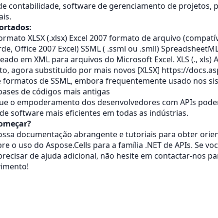
e contabilidade, software de gerenciamento de projetos, 
is.
ortados:
ormato XLSX (.xlsx) Excel 2007 formato de arquivo (compatí
rde, Office 2007 Excel) SSML ( .ssml ou .smll) Spreadsheet
eado em XML para arquivos do Microsoft Excel. XLS (., xls) A
o, agora substituído por mais novos [XLSX]
https://docs.as
e formatos de SSML, embora frequentemente usado nos si
bases de códigos mais antigas
ue o empoderamento dos desenvolvedores com APIs poder
de software mais eficientes em todas as indústrias.
começar?
ossa documentação abrangente e tutoriais para obter orie
re o uso do Aspose.Cells para a família .NET de APIs. Se voc
recisar de ajuda adicional, não hesite em contactar-nos pa
vimento!