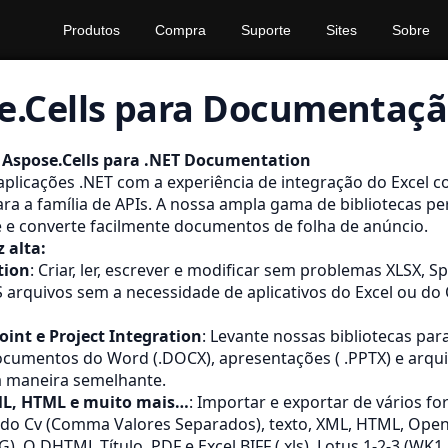
Produtos
Compra
Suporte
Sites
Sobre
e.Cells para Documentaçã
 Aspose.Cells para .NET Documentation
aplicações .NET com a experiência de integração do Excel 
ara a família de APIs. A nossa ampla gama de bibliotecas p
 e converte facilmente documentos de folha de anúncio.
 alta:
tion
: Criar, ler, escrever e modificar sem problemas XLSX,
S
arquivos sem a necessidade de aplicativos do Excel ou do 
int e Project Integration
: Levante nossas bibliotecas pa
cumentos do Word (.DOCX), apresentações ( .PPTX) e arqui
a maneira semelhante.
ML, HTML e muito mais…
: Importar e exportar de vários f
ndo
Cv
(Comma Valores Separados), texto, XML, HTML, Op
G),
O DHTML
Título, PDF e Excel
BIFF
(.xls), Lotus 1-2-3 (WK1