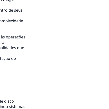
entro de seus
complexidade
 às operações
ral.
nalidades que
atação de
de disco
indo sistemas