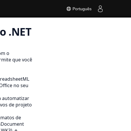
Português
o .NET
com o
ermite que você
 SpreadsheetML
Office no seu
ra automatizar
vos de projeto
ormatos de
enDocument
, WK3), e