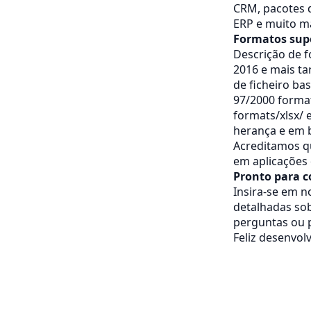
CRM, pacotes d
ERP e muito ma
Formatos sup
Descrição de f
2016 e mais ta
de ficheiro bas
97/2000 format
formats/xlsx/
herança e em 
Acreditamos q
em aplicações 
Pronto para 
Insira-se em n
detalhadas sob
perguntas ou p
Feliz desenvol