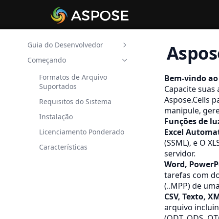
Guia do Desenvolvedor
Aspos
Começando
Aspose.Cells Converter de
imagem para .NET
Formatos de Arquivo
Bem-vindo ao
Aspose.Cells Converter de
Suportados
Capacite suas 
texto para .NET
Aspose.Cells p
Requisitos do Sistema
Aspose.Cells HTML
manipule, gere
Instalação
Converter para .NET
Funções de luz
Excel Automa
Licenciamento Ponderado
Aspose.Cells JSON
(SSML), e
O XL
Converter para .NET
Características
servidor.
Aspose.Cells PDF Converter
Word, PowerPo
para .NET
tarefas com do
Aspose.Cells Spreadsheet
(..MPP) de um
Locker para .NET
CSV, Texto, X
arquivo inclui
(ODT, ODS, OT