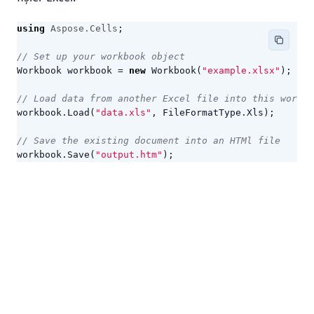
using
Aspose.Cells
;
// Set up your workbook object
Workbook
workbook
=
new
Workbook
(
"example.xlsx"
);
// Load data from another Excel file into this workbo
workbook
.
Load
(
"data.xls"
,
FileFormatType
.
Xls
);
// Save the existing document into an HTMl file
workbook
.
Save
(
"output.htm"
);