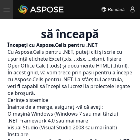
Toggle
Română
navigation
să înceapă
Începeți cu Aspose.Cells pentru .NET
Cu Aspose.Cells pentru .NET, puteți citi și scrie cu
ușurință etichete Excel (.xls, . xlsx, …xlsm), fișiere
OpenOffice Calc ( .ods) și documente HTML (..html).
În acest ghid, vă vom trece prin pașii pentru a începe
cu Aspose.Cells pentru .NET. La sfârșitul acestuia,
veți fi capabil să începi să lucrezi la proiectele legate
de broșură.
Cerințe sistemice
Înainte de a merge, asigurați-vă că aveți:
O mașină Windows (Windows 7 sau mai târziu)
.NET Framework 4.0 sau mai mare
Visual Studio (Visual Studio 2008 sau mai înalt)
Instalare