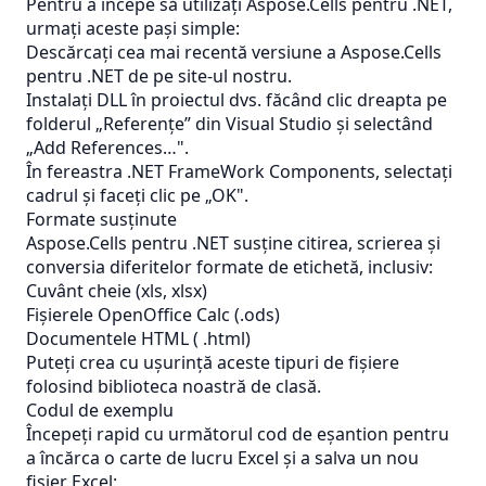
Pentru a începe să utilizați Aspose.Cells pentru .NET,
urmați aceste pași simple:
Descărcați cea mai recentă versiune a Aspose.Cells
pentru .NET de pe site-ul nostru.
Instalați DLL în proiectul dvs. făcând clic dreapta pe
folderul „Referențe” din Visual Studio și selectând
„Add References…".
În fereastra .NET FrameWork Components, selectați
cadrul și faceți clic pe „OK".
Formate susținute
Aspose.Cells pentru .NET susține citirea, scrierea și
conversia diferitelor formate de etichetă, inclusiv:
Cuvânt cheie (xls, xlsx)
Fișierele OpenOffice Calc (.ods)
Documentele HTML ( .html)
Puteți crea cu ușurință aceste tipuri de fișiere
folosind biblioteca noastră de clasă.
Codul de exemplu
Începeți rapid cu următorul cod de eșantion pentru
a încărca o carte de lucru Excel și a salva un nou
fișier Excel: