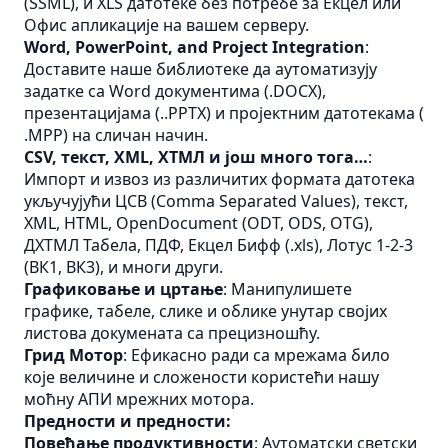
(SSML), и
XLS
датотеке без потребе за Екцел или
Офис апликације на вашем серверу.
Word, PowerPoint, and Project Integration
:
Доставите наше библиотеке да аутоматизују
задатке са Word документима (.DOCX),
презентацијама (..PPTX) и пројектним датотекама (
.MPP) на сличан начин.
CSV, текст, XML, ХТМЛ и још много тога…
:
Импорт и извоз из различитих формата датотека
укључујући
ЦСВ
(Comma Separated Values), текст,
XML, HTML, OpenDocument (ODT, ODS, OTG),
ДХТМЛ
Табела, ПДФ, Екцел
Бифф
(.xls), Лотус 1-2-3
(ВК1, ВК3), и многи други.
Графиковање и цртање
: Манипулишете
графике, табеле, слике и облике унутар својих
листова докумената са прецизношћу.
Грид Мотор
: Ефикасно ради са мрежама било
које величине и сложености користећи нашу
моћну АПИ мрежних мотора.
Предности и предности:
Повећање продуктивности
: Аутоматски светски