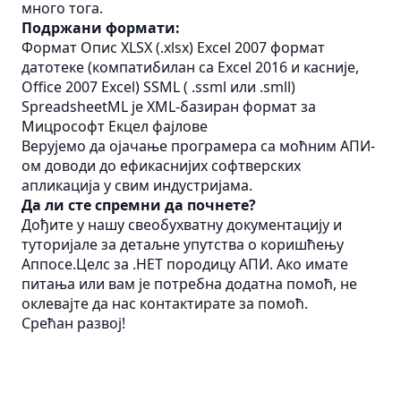
много тога.
Подржани формати:
Формат Опис XLSX (.xlsx) Excel 2007 формат
датотеке (компатибилан са Excel 2016 и касније,
Office 2007 Excel) SSML ( .ssml или .smll)
SpreadsheetML је XML-базиран формат за
Мицрософт Екцел фајлове
Верујемо да ојачање програмера са моћним АПИ-
ом доводи до ефикаснијих софтверских
апликација у свим индустријама.
Да ли сте спремни да почнете?
Дођите у нашу свеобухватну документацију и
туторијале за детаљне упутства о коришћењу
Аппосе.Целс за .НЕТ породицу АПИ. Ако имате
питања или вам је потребна додатна помоћ, не
оклевајте да нас контактирате за помоћ.
Срећан развој!