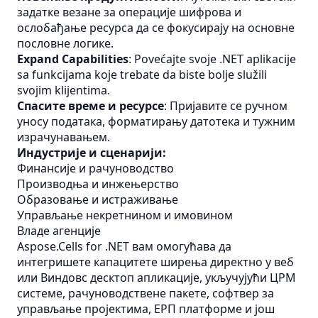
задатке везане за операције шифрова и
ослобађање ресурса да се фокусирају на основне
пословне логике.
Expand Capabilities
: Povećajte svoje .NET aplikacije
sa funkcijama koje trebate da biste bolje služili
svojim klijentima.
Спасите време и ресурсе
: Пријавите се ручном
уносу података, форматирању датотека и тужним
израчунавањем.
Индустрије и сценарији:
Финансије и рачуноводство
Производња и инжењерство
Образовање и истраживање
Управљање некретнином и имовином
Владе агенције
Aspose.Cells for .NET вам омогућава да
интегришете капацитете ширења директно у веб
или Виндовс десктоп апликације, укључујући ЦРМ
системе, рачуноводствене пакете, софтвер за
управљање пројектима, ЕРП платформе и још