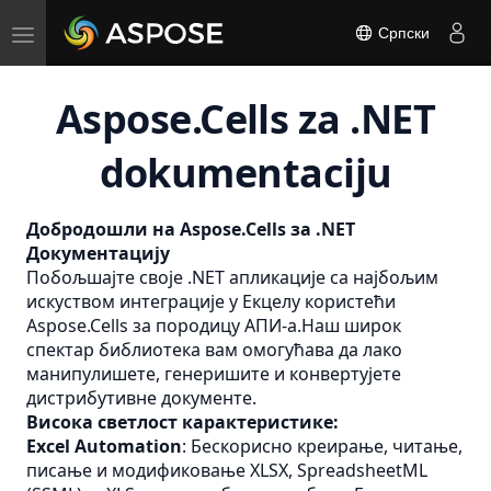
Toggle
Српски
navigation
Aspose.Cells za .NET
dokumentaciju
Добродошли на Aspose.Cells за .NET
Документацију
Побољшајте своје .NET апликације са најбољим
искуством интеграције у Екцелу користећи
Aspose.Cells за породицу АПИ-а.Наш широк
спектар библиотека вам омогућава да лако
манипулишете, генеришите и конвертујете
дистрибутивне документе.
Висока светлост карактеристике:
Excel Automation
: Бескорисно креирање, читање,
писање и модификовање XLSX, SpreadsheetML