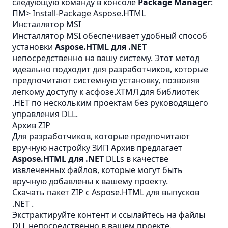
следующую команду в консоле
Package Manager
:
ПМ> Install-Package Aspose.HTML
Инсталлятор MSI
Инсталлятор MSI обеспечивает удобный способ
установки
Aspose.HTML для .NET
непосредственно на вашу систему. Этот метод
идеально подходит для разработчиков, которые
предпочитают системную установку, позволяя
легкому доступу к асфозе.ХТМЛ для библиотек
.НЕТ по нескольким проектам без руководящего
управления DLL.
Архив ZIP
Для разработчиков, которые предпочитают
вручную настройку
ЗИП
Архив предлагает
Aspose.HTML для .NET
DLLs в качестве
извлеченных файлов, которые могут быть
вручную добавлены к вашему проекту.
Скачать пакет ZIP с
Aspose.HTML для выпусков
.NET
.
Экстрактируйте контент и ссылайтесь на файлы
DLL непосредственно в вашем проекте.