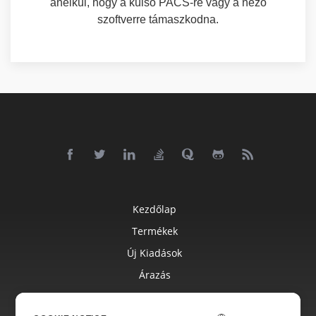
anélkül, hogy a külső PACS-re vagy a néző
szoftverre támaszkodna.
Kezdőlap
Termékek
Új Kiadások
Árazás
Dokumentumok