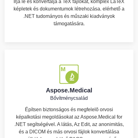
Írja le és konvertálja a TeX fájlokat, komplex LaTeX
képletek és dokumentumok létrehozása. elérhető a
.NET tudományos és műszaki kiadványok
támogatására.
Aspose.Medical
Bővítménycsalád
Építsen biztonságos és megfelelõ orvosi
képalkotási megoldásokat az Aspose.Medical for
.NET segítségével. A látás, Az Edit, az anonimitás,
és a DICOM és más orvosi fájlok konvertálása