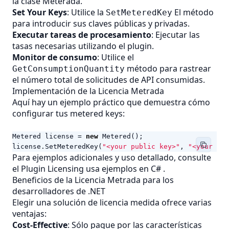
la clase Meterada.
Set Your Keys
: Utilice la
El método
SetMeteredKey
para introducir sus claves públicas y privadas.
Executar tareas de procesamiento
: Ejecutar las
tasas necesarias utilizando el plugin.
Monitor de consumo
: Utilice el
método para rastrear
GetConsumptionQuantity
el número total de solicitudes de API consumidas.
Implementación de la Licencia Metrada
Aquí hay un ejemplo práctico que demuestra cómo
configurar tus metered keys:
Metered
license
=
new
Metered
();
license
.
SetMeteredKey
(
"<your public key>"
,
"<your pri
Para ejemplos adicionales y uso detallado, consulte
el
Plugin Licensing usa ejemplos en C#
.
Beneficios de la Licencia Metrada para los
desarrolladores de .NET
Elegir una solución de licencia medida ofrece varias
ventajas:
Cost-Effective
: Sólo pague por las características