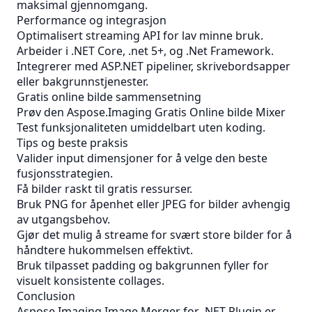
maksimal gjennomgang.
Performance og integrasjon
Optimalisert streaming API for lav minne bruk.
Arbeider i .NET Core, .net 5+, og .Net Framework.
Integrerer med ASP.NET pipeliner, skrivebordsapper
eller bakgrunnstjenester.
Gratis online bilde sammensetning
Prøv den
Aspose.Imaging Gratis Online bilde Mixer
Test funksjonaliteten umiddelbart uten koding.
Tips og beste praksis
Valider input dimensjoner for å velge den beste
fusjonsstrategien.
Få bilder raskt til gratis ressurser.
Bruk PNG for åpenhet eller JPEG for bilder avhengig
av utgangsbehov.
Gjør det mulig å streame for svært store bilder for å
håndtere hukommelsen effektivt.
Bruk tilpasset padding og bakgrunnen fyller for
visuelt konsistente collages.
Conclusion
Aspose.Imaging Image Merger for .NET Plugin er