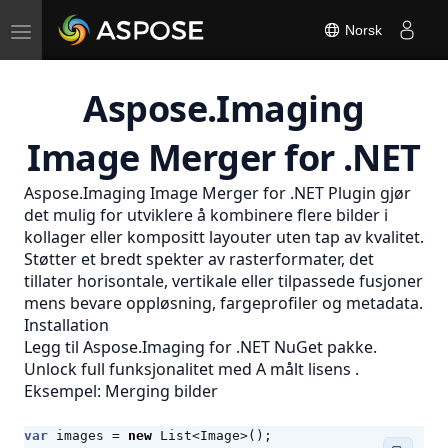
Toggle
Norsk
navigation
Aspose.Imaging
Image Merger for .NET
Aspose.Imaging Image Merger for .NET Plugin gjør
det mulig for utviklere å kombinere flere bilder i
kollager eller kompositt layouter uten tap av kvalitet.
Støtter et bredt spekter av rasterformater, det
tillater horisontale, vertikale eller tilpassede fusjoner
mens bevare oppløsning, fargeprofiler og metadata.
Installation
Legg til Aspose.Imaging for .NET NuGet pakke.
Unlock full funksjonalitet med A
målt lisens
.
Eksempel: Merging bilder
var
images
=
new
List
<
Image
>();