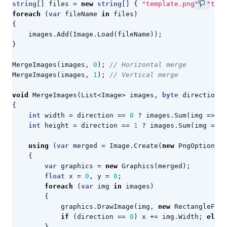
string
[]
files
=
new
string
[]
{
"template.png"
,
"temp
foreach
(
var
fileName
in
files
)
{
images
.
Add
(
Image
.
Load
(
fileName
));
}
MergeImages
(
images
,
0
);
// Horizontal merge
MergeImages
(
images
,
1
);
// Vertical merge
void
MergeImages
(
List
<
Image
>
images
,
byte
direction
)
{
int
width
=
direction
==
0
?
images
.
Sum
(
img
=>
im
int
height
=
direction
==
1
?
images
.
Sum
(
img
=>
i
using
(
var
merged
=
Image
.
Create
(
new
PngOptions
()
{
var
graphics
=
new
Graphics
(
merged
);
float
x
=
0
,
y
=
0
;
foreach
(
var
img
in
images
)
{
graphics
.
DrawImage
(
img
,
new
RectangleF
(
x
,
if
(
direction
==
0
)
x
+=
img
.
Width
;
else
}