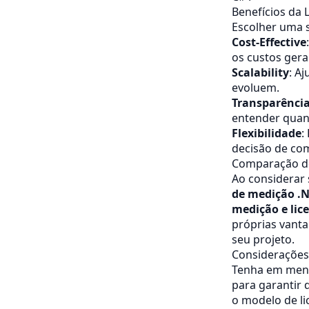
Benefícios da 
Escolher uma s
Cost-Effective
os custos gera
Scalability
: A
evoluem.
Transparênci
entender quan
Flexibilidade
:
decisão de co
Comparação de
Ao considerar 
de medição .N
medição e lic
próprias vanta
seu projeto.
Considerações
Tenha em men
para garantir
o modelo de l