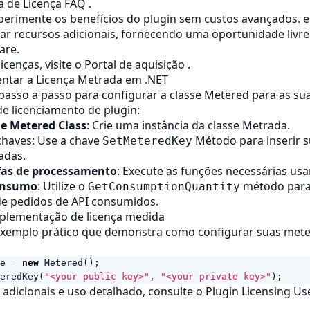
a de Licença FAQ
.
xperimente os benefícios do plugin sem custos avançados. 
ar recursos adicionais, fornecendo uma oportunidade livre
are.
icenças, visite o
Portal de aquisição
.
tar a Licença Metrada em .NET
 passo a passo para configurar a classe Metered para as su
e licenciamento de plugin:
he Metered Class
: Crie uma instância da classe Metrada.
chaves: Use a chave
Método para inserir 
SetMeteredKey
adas.
fas de processamento
: Execute as funções necessárias usa
onsumo
: Utilize o
método para 
GetConsumptionQuantity
de pedidos de API consumidos.
plementação de licença medida
exemplo prático que demonstra como configurar suas mete
e
=
new
Metered
();
eredKey
(
"<your public key>"
,
"<your private key>"
);
adicionais e uso detalhado, consulte o
Plugin Licensing U