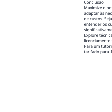
Conclusão
Maximize o po
adaptar às ne
de custos. Sej
entender os c
significativam
Explore técnic
licenciamento 
Para um tutor
tarifado para 