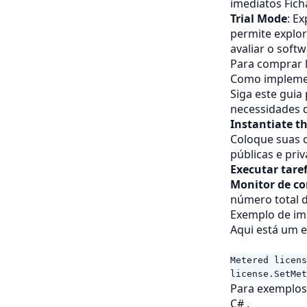
imediatos
Fich
Aspose.Imaging Resizer de
Trial Mode
: E
imagem para .NET
permite explor
avaliar o softw
Criador de Álbum de Fotos
Aspose.Imaging para
Para comprar l
Plugin .NET
Como implemen
Siga este guia
Aspose.Imaging Imagem
necessidades d
Cropper para .NET
Instantiate t
Aspose.Imaging Image
Coloque suas 
Effect Creator para .NET
públicas e priv
Aspose.Imaging Imagem
Executar tare
Deskew para .NET
Monitor de c
número total 
Imagem Rotacionar e Virar
Aspose.Imaging para .NET
Exemplo de im
Plugin
Aqui está um 
Metered
licens
license
.
SetMet
Para exemplos 
C#
.