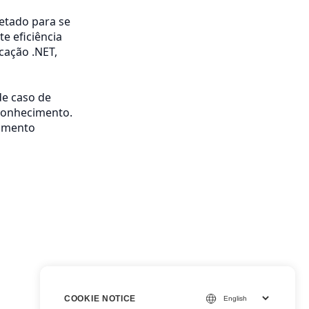
etado para se
e eficiência
cação .NET,
de caso de
 conhecimento.
iamento
COOKIE NOTICE