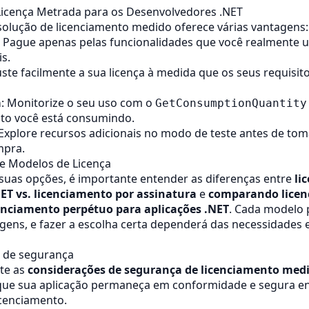
Licença Metrada para os Desenvolvedores .NET
olução de licenciamento medido oferece várias vantagens:
: Pague apenas pelas funcionalidades que você realmente u
is.
juste facilmente a sua licença à medida que os seus requisit
a
: Monitorize o seu uso com o
GetConsumptionQuantity
to você está consumindo.
 Explore recursos adicionais no modo de teste antes de to
mpra.
 Modelos de Licença
suas opções, é importante entender as diferenças entre
li
ET vs. licenciamento por assinatura
e
comparando licen
enciamento perpétuo para aplicações .NET
. Cada modelo 
gens, e fazer a escolha certa dependerá das necessidades e
 de segurança
te as
considerações de segurança de licenciamento medi
 que sua aplicação permaneça em conformidade e segura en
icenciamento.