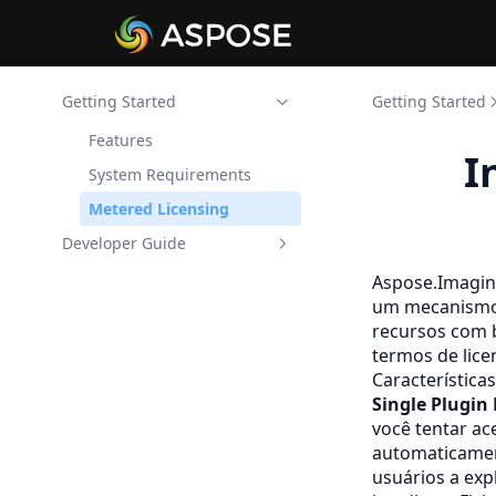
Getting Started
Getting Started
Features
I
System Requirements
Metered Licensing
Developer Guide
Aspose.Imaging Animation
Aspose.Imagin
Maker para .NET
um mecanismo 
recursos com 
Aspose.Imaging Converter
de imagem para .NET
termos de lice
Característica
Aspose.Imaging
Single Plugin
Compressor de imagem
você tentar ac
para .NET
automaticamen
Aspose.Imaging Image
usuários a exp
Merger para .NET