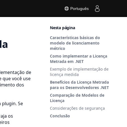
Português
Nesta página
Características básicas do
da
modelo de licenciamento
métrico
Como implementar a Licença
Metrada em .NET
Exemplo de implementação de
plementação de
licença medida
e que você use
Benefícios da Licença Metrada
rimento dos
para os Desenvolvedores .NET
Comparação de Modelos de
Licença
m plugin. Se
Considerações de segurança
aja os
Conclusão
eiros