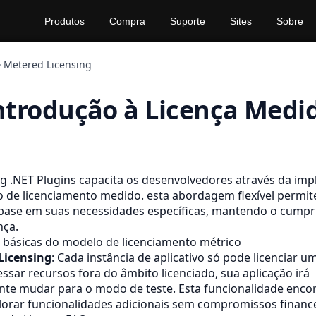
Produtos
Compra
Suporte
Sites
Sobre
Metered Licensing
ntrodução à Licença Medi
g .NET Plugins capacita os desenvolvedores através da im
de licenciamento medido. esta abordagem flexível permit
base em suas necessidades específicas, mantendo o cump
nça.
s básicas do modelo de licenciamento métrico
 Licensing
: Cada instância de aplicativo só pode licenciar u
essar recursos fora do âmbito licenciado, sua aplicação irá
te mudar para o modo de teste. Esta funcionalidade encor
lorar funcionalidades adicionais sem compromissos financ