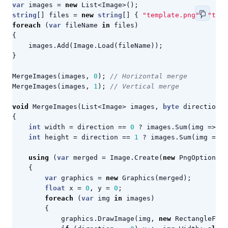
var
images
=
new
List
<
Image
>();
string
[]
files
=
new
string
[]
{
"template.png"
,
"temp
foreach
(
var
fileName
in
files
)
{
images
.
Add
(
Image
.
Load
(
fileName
));
}
MergeImages
(
images
,
0
);
// Horizontal merge
MergeImages
(
images
,
1
);
// Vertical merge
void
MergeImages
(
List
<
Image
>
images
,
byte
direction
)
{
int
width
=
direction
==
0
?
images
.
Sum
(
img
=>
im
int
height
=
direction
==
1
?
images
.
Sum
(
img
=>
i
using
(
var
merged
=
Image
.
Create
(
new
PngOptions
()
{
var
graphics
=
new
Graphics
(
merged
);
float
x
=
0
,
y
=
0
;
foreach
(
var
img
in
images
)
{
graphics
.
DrawImage
(
img
,
new
RectangleF
(
x
,