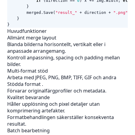
if
(
direction
==
0
)
x
+=
img
.
Width
;
else
}
merged
.
Save
(
"result_"
+
direction
+
".png"
);
}
}
Huvudfunktioner
Allmänt merge layout
Blanda bilderna horisontellt, vertikalt eller i
anpassade arrangemang.
Kontroll anpassning, spacing och padding mellan
bilder.
Multi-format stöd
Arbeta med JPEG, PNG, BMP, TIFF, GIF och andra
Stödda format
.
Förvarar originalfärgprofiler och metadata.
Kvalitet bevarande
Håller upplösning och pixel detaljer utan
komprimering artefakter.
Formatbehandlingen säkerställer konsekventa
resultat.
Batch bearbetning