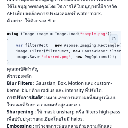
ใช้ใบอนุญาตของคุณโดยใช
การให้ใบอนุญาตที่มีการวัด
API เพื่อปลดล็อคการประมวลผลฟรี watermark.
ตัวอย่าง: ใช้ตัวกรอง Blur
using
(
Image
image
=
Image
.
Load
(
"sample.png"
))
{
var
filterRect
=
new
Aspose
.
Imaging
.
Rectangle
(
ima
image
.
Filter
(
filterRect
,
new
GaussWienerFilterOpt
image
.
Save
(
"blurred.png"
,
new
PngOptions
());
}
คุณสมบัติสำคัญ
ตัวกรองหลัก
Blur Filters
: Gaussian, Box, Motion และ custom-
kernel blur ด้วย radius และ intensity ที่ปรับได.
การปรับการสัมผัส
: หมายเลขการแสดงผลที่สมบูรณ์แบบ
ในขณะที่รักษาความคมชัดสูงและเงา.
Sharpening
: ใช้ mask unsharp หรือ filters high-pass
เพื่อปรับปรุงรายละเอียดโดยไม่มี halos.
Embossing
: สร้างผลการผ่อนคลายด้วยความลึกและ