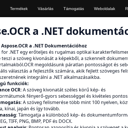
Termékek
Vásárlás
Támogatás
Weboldalak
R
e.OCR a .NET dokumentá
z Aspose.OCR a .NET Dokumentációhoz
for .NET egy erőteljes és rugalmas optikai karakterfelisme
 teszi a szöveg kivonását a képekből, a szkennelt dokume
tartalmakból.OCR megoldásunk páratlan pontosságot és se
deális választás a fejlesztők számára, akik fejlett szöveges fe
zeretnének integrálni a .NET alkalmazásaikba.
gú funkciók:
ance OCR
: A szöveg kivonatát széles körű kép- és
mátumok fényerő-gyors sebességgel és kivételes pontos
ámogatás
: A szöveg felismerése több mint 100 nyelven, köz
a, kínai, japán és így tovább.
masság
: Támogatja a különböző kép- és dokumentumform
PEG, TIFF, PNG, BMP, PDF és DOCX.
ut analysis
: Pontosan azonosítja és kivonja a szöveget a 