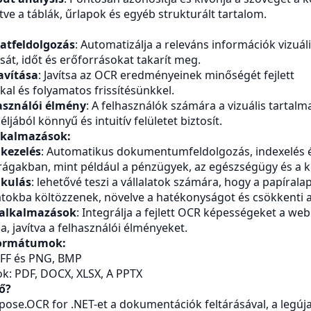
tve a táblák, űrlapok és egyéb strukturált tartalom.
atfeldolgozás
: Automatizálja a releváns információk vizuál
sát, időt és erőforrásokat takarít meg.
avítása
: Javítsa az OCR eredményeinek minőségét fejlett
al és folyamatos frissítésünkkel.
asználói élmény
: A felhasználók számára a vizuális tartalm
ljából könnyű és intuitív felületet biztosít.
lkalmazások:
ezelés
: Automatikus dokumentumfeldolgozás, indexelés é
rágakban, mint például a pénzügyek, az egészségügy és a 
akulás
: lehetővé teszi a vállalatok számára, hogy a papírala
okba költözzenek, növelve a hatékonyságot és csökkenti a
lalkalmazások
: Integrálja a fejlett OCR képességeket a web
, javítva a felhasználói élményeket.
formátumok:
IFF és PNG,
BMP
: PDF, DOCX, XLSX,
A PPTX
ő?
spose.OCR for .NET-et a dokumentációk feltárásával, a legú