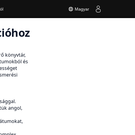
ól
Magyar
cióhoz
rő könyvtár,
ntumokból és
bességet
lismerési
sággal.
tük angol,
átumokat,
komplex