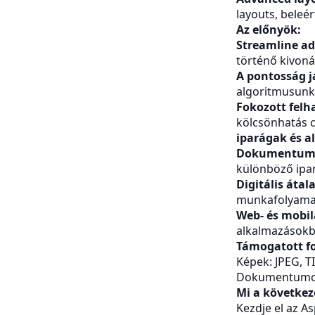
layouts, beleér
Az előnyök:
Streamline ad
történő kivoná
A pontosság j
algoritmusunkk
Fokozott felh
kölcsönhatás cé
iparágak és a
Dokumentumk
különböző ipa
Digitális átal
munkafolyamat
Web- és mobi
alkalmazásokba
Támogatott 
Képek: JPEG, T
Dokumentumok
Mi a következ
Kezdje el az A