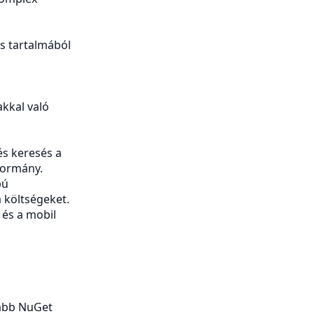
is tartalmából
akkal való
s keresés a
kormány.
pú
 költségeket.
 és a mobil
jabb NuGet