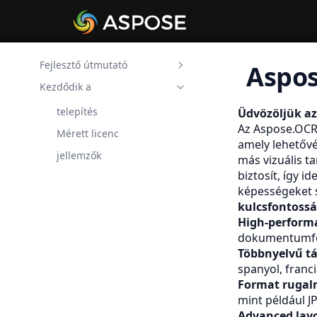
Fejlesztő útmutató
Aspos
Kezdődik a
Aspose.OCR Fotó a
szöveghez .NET
telepítés
Üdvözöljük a
Aspose.OCR kép
Az Aspose.OCR 
Mérett licenc
szövegkereső .NET
amely lehetővé
jellemzők
Aspose.OCR táblázat a
más vizuális 
szöveghez .NET
biztosít, így i
képességeket s
Az Aspose.OCR a PDF-t a
kulcsfontossá
.NET szövegére skannálta
High-perform
Az Aspose.OCR számla a
dokumentumfor
szöveghez .NET
Többnyelvű t
Az Aspose.OCR
spanyol, franci
szinkronizálja a képet a
Format rugal
szöveghez .NET
mint például J
Advanced layo