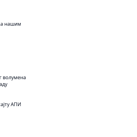
са нашим
ог волумена
аду
сајту
АПИ