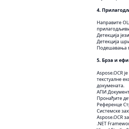
4.
Прилагодљ
Направите ОЦ
прилагодљиви
Детекција јез
Детекција шр
Подешавања 
5.
Брза и еф
Aspose.OCR је
текстуалне ек
докумената.
АПИ Документ
Пронађите де
Референце
Ст
Системске зах
Aspose.OCR за
.NET Framewor