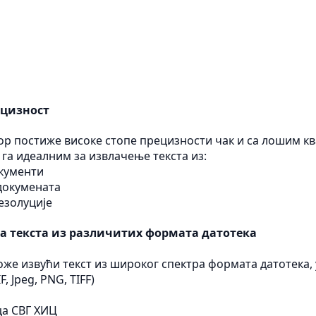
ецизност
р постиже високе стопе прецизности чак и са лошим к
 га идеалним за извлачење текста из:
кументи
докумената
езолуције
а текста из различитих формата датотека
же извући текст из широког спектра формата датотека, 
, Jpeg, PNG, TIFF)
ца
СВГ
ХИЦ