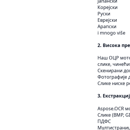
Јапански
Корејски
Руски
Еврејски
Арапски
i mnogo više
2.
Висока пр
Наш ОЦР мото
слике, чинећи
Скенирани до
Фотографије 
Слике ниске р
3.
Екстракциј
Aspose.OCR мо
Слике (BMP, GIF
ПДФС
Мултистрани