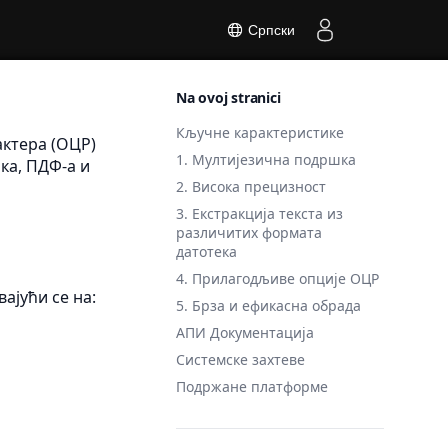
Српски
Na ovoj stranici
Кључне карактеристике
актера (ОЦР)
1. Мултијезична подршка
ка, ПДФ-а и
2. Висока прецизност
3. Екстракција текста из
различитих формата
датотека
4. Прилагодљиве опције ОЦР
ајући се на:
5. Брза и ефикасна обрада
АПИ Документација
Системске захтеве
Подржане платформе