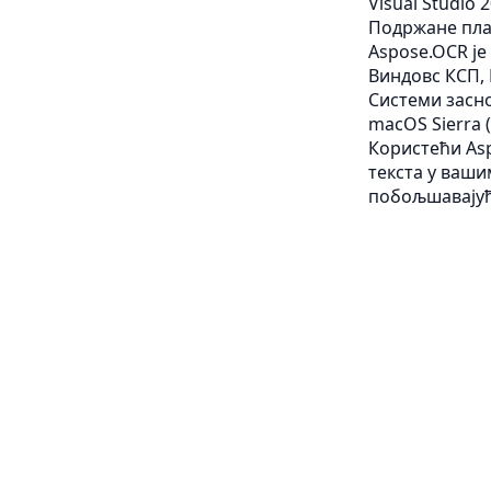
Visual Studio 
Подржане пл
Aspose.OCR je 
Виндовс КСП, В
Системи засн
macOS Sierra (
Користећи As
текста у ваши
побољшавајућ