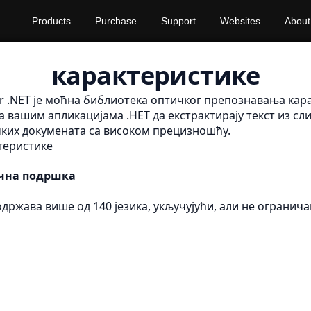
Products
Purchase
Support
Websites
About
карактеристике
r .NET је моћна библиотека оптичког препознавања кар
а вашим апликацијама .НЕТ да екстрактирају текст из сли
чких докумената са високом прецизношћу.
теристике
чна подршка
држава више од 140 језика, укључујући, али не ограничав