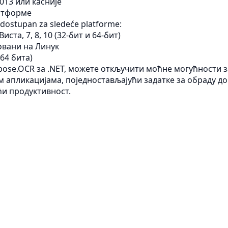
2013 или касније
атформе
dostupan za sledeće platforme:
иста, 7, 8, 10 (32-бит и 64-бит)
овани на Линук
64 бита)
pose.OCR за .NET, можете откључити моћне могућности 
м апликацијама, поједностављајући задатке за обраду д
и продуктивност.