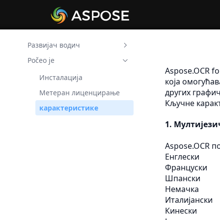
Развијач водич
Počeo je
Aspose.OCR Image Text
Finder за .NET
Aspose.OCR fo
Инсталација
која омогућав
Aspose.OCR Скенирање
других графи
Метеран лиценцирање
слике у текст за .NET
Кључне карак
карактеристике
Aspose.OCR Скенирао
ПДФ у текст за .NET
1.
Мултијези
Aspose.OCR Табела за
текст за .NET
Aspose.OCR по
Енглески
Aspose.OCR Фото до
Француски
текста за .NET
Шпански
Аппосе.ОЦР рачун за
Немачка
текст за .NET
Италијански
Кинески