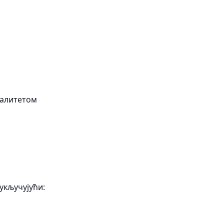
валитетом
укључујући: