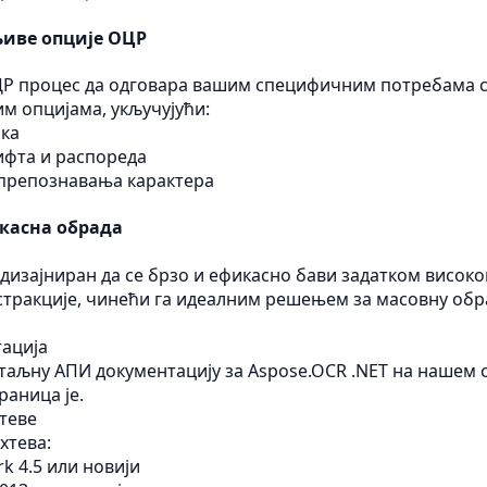
иве опције ОЦР
Р процес да одговара вашим специфичним потребама 
м опцијама, укључујући:
ика
ифта и распореда
препознавања карактера
икасна обрада
 дизајниран да се брзо и ефикасно бави задатком висок
стракције, чинећи га идеалним решењем за масовну обр
ација
таљну АПИ документацију за Aspose.OCR .NET на нашем 
раница је.
теве
хтева:
k 4.5 или новији