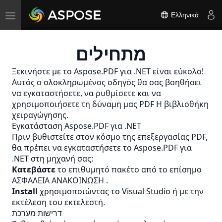
Toggle
Ελληνικά
navigation
מתחילים
Ξεκινήστε με το Aspose.PDF για .NET είναι εύκολο!
Αυτός ο ολοκληρωμένος οδηγός θα σας βοηθήσει
να εγκαταστήσετε, να ρυθμίσετε και να
χρησιμοποιήσετε τη δύναμη μας
PDF
Η βιβλιοθήκη
χειραγώγησης.
Εγκατάσταση Aspose.PDF για .NET
Πριν βυθιστείτε στον κόσμο της επεξεργασίας PDF,
θα πρέπει να εγκαταστήσετε το Aspose.PDF για
.NET στη μηχανή σας:
Κατεβάστε
το επιθυμητό πακέτο από το επίσημο
ΑΣΦΑΛΕΙΑ ΑΝΑΚΟΙΝΩΣΗ
.
Install
χρησιμοποιώντας το Visual Studio ή με την
εκτέλεση του εκτελεστή.
דרישות מערכת