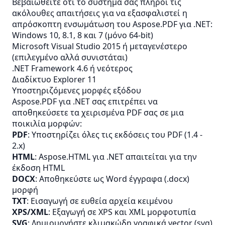
Βεβαιωθείτε ότι το σύστημά σας πληροί τις
ακόλουθες απαιτήσεις για να εξασφαλιστεί η
απρόσκοπτη ενσωμάτωση του Aspose.PDF για .NET:
Windows 10, 8.1, 8 και 7 (μόνο 64-bit)
Microsoft Visual Studio 2015 ή μεταγενέστερο
(επιλεγμένο αλλά συνιστάται)
.NET Framework 4.6 ή νεότερος
Διαδίκτυο Explorer 11
Υποστηριζόμενες μορφές εξόδου
Aspose.PDF για .NET σας επιτρέπει να
αποθηκεύσετε τα χειρισμένα PDF σας σε μια
ποικιλία μορφών:
PDF
: Υποστηρίζει όλες τις εκδόσεις του PDF (1.4 -
2.x)
HTML
: Aspose.HTML για .NET απαιτείται για την
έκδοση HTML
DOCX
: Αποθηκεύστε ως Word έγγραφα (.docx)
μορφή
TXT
: Εισαγωγή σε ευθεία αρχεία κειμένου
XPS/XML
: Εξαγωγή σε
XPS
και
XML
μορφοτυπία
SVG
: Δημιουργήστε κλιμακώδη γραφικά vector (svg)