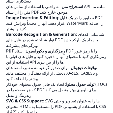
دستکاری اسناد
استخراج متن
: به راحتی با استفاده از تماس های API ساده ما،
متن را از اسناد PDF موجود خارج کنید.
: تصاویر را در یک فایل PDF
Image Insertion & Editing
قرار دهید، آنها را مجدداً ویرایش کنید، WaterMark را اضافه
کنید و بیشتر.
: شناسایی کدهای
Barcode Recognition & Generation
نوار شناخته شده در فایل های PDF یا ایجاد یک بارکد جدید.
ویژگی‌های پیشرفته
PDF رمزگذاری و دکوراسیون
: اسناد PDF را با رمز عبور
رمزنگاری کنید تا محتوای آنها را ذخیره کنید و فایل های قبلی با
استفاده از این API ها را از بین ببرید.
توقیعات دیجیتال
: برای صدور گواهینامه معتبر، امضا های
دیجیتی از ارائه دهندگان مختلف مانند XAdES، CAdESS و
بیشتر را اضافه کنید.
تولید جدول محتوا
: ایجاد یک فایل جدول محتوای خودکار (.TOC)
که هر صفحه را در PDF برای ناوبری بهتر متصل می کند.
رندرینگ و تبدیل
: SVG ها را به عنوان تصاویر و حتی
SVG & CSS Support
محتوای HTML را مستقیما به PDF با استفاده از پشتیبانی CSS
از API ما تبدیل کنید.