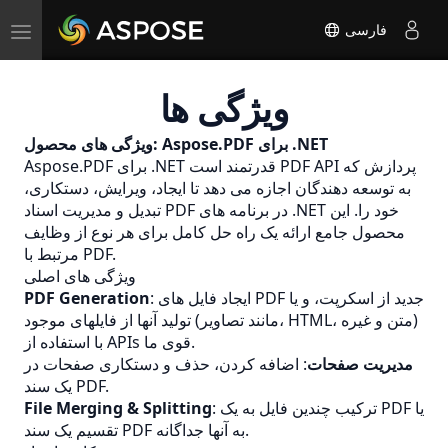
Toggle
فارسی
navigation
ویژگی ها
ویژگی های محصول: Aspose.PDF برای .NET
API پردازش که
PDF
Aspose.PDF برای .NET قدرتمند است
به توسعه دهندگان اجازه می دهد تا ایجاد، ویرایش، دستکاری،
تبدیل و مدیریت اسناد PDF در برنامه های .NET خود را. این
محصول جامع ارائه یک راه حل کامل برای هر نوع از وظایف
مرتبط با PDF.
ویژگی های اصلی
: ایجاد فایل های PDF جدید از اسکرپت، و یا
PDF Generation
تولید آنها از فایلهای موجود (مانند تصاویر، HTML، متن و غیره)
با استفاده از APIs قوی ما.
مدیریت صفحات
: اضافه کردن، حذف و دستکاری صفحات در
یک سند PDF.
: ترکیب چندین فایل به یک PDF یا
File Merging & Splitting
تقسیم یک سند PDF به آنها جداگانه.