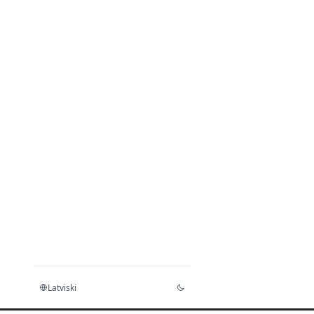
Aspose.PDF XLS
konvertētājs .NET
Aspose.PDF TIFF Converter
for .NET - izstrādātāja
ceļvedis
Latviski