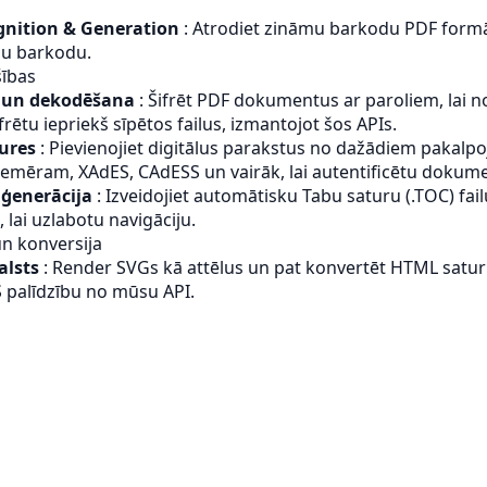
gnition & Generation
: Atrodiet zināmu barkodu PDF formā
unu barkodu.
šības
a un dekodēšana
: Šifrēt PDF dokumentus ar paroliem, lai n
rētu iepriekš sīpētos failus, izmantojot šos APIs.
tures
: Pievienojiet digitālus parakstus no dažādiem pakalp
iemēram, XAdES, CAdESS un vairāk, lai autentificētu doku
 ģenerācija
: Izveidojiet automātisku Tabu saturu (.TOC) fail
 lai uzlabotu navigāciju.
n konversija
alsts
: Render SVGs kā attēlus un pat konvertēt HTML saturu
 palīdzību no mūsu API.