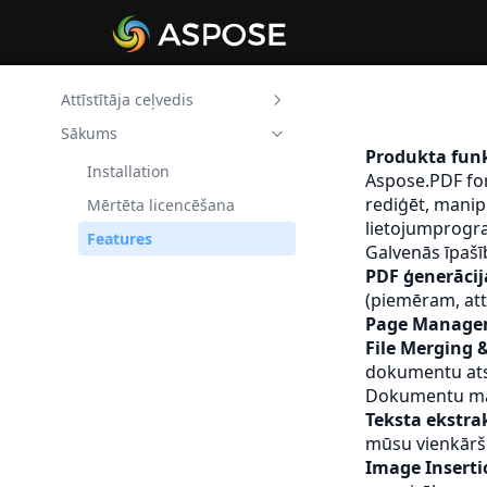
Attīstītāja ceļvedis
Sākums
Aspose.PDF paraksts .NET
Produkta funk
Aspose.PDF DOC
Installation
Aspose.PDF for
konvertētājs .NET
rediģēt, manip
Mērtēta licencēšana
Aspose.PDF HTML
lietojumprog
Features
konvertētājs .NET
Galvenās īpašī
PDF ģenerācij
Aspose.PDF JPEG
konvertētājs .NET
(piemēram, att
Page Manage
Aspose.PDF veidlapas
File Merging &
redaktors .NET
dokumentu ats
Aspose.PDF veidlapas
Dokumentu ma
eksportētājs .NET
Teksta ekstra
Aspose.PDF Form Flattener
mūsu vienkārš
par .NET
Image Inserti