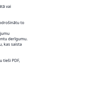
tā vai
odrošinātu to
ojumu
mentu derīgumu.
u, kas saista
 tieši PDF,