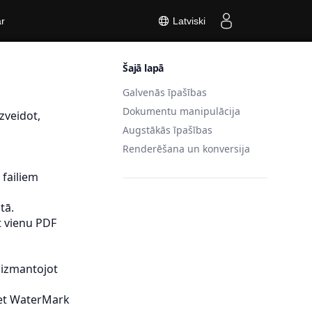
r
Latviski
Šajā lapā
Galvenās īpašības
Dokumentu manipulācija
zveidot,
Augstākās īpašības
Renderēšana un konversija
 failiem
tā.
et vienu PDF
 izmantojot
jiet WaterMark