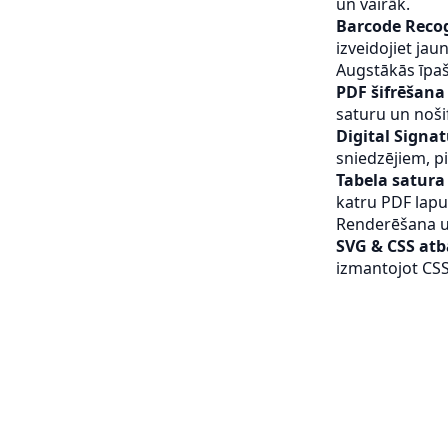
un vairāk.
Aspose.PDF attēla
ekstraktors .NET
Barcode Reco
izveidojiet ja
Aspose.PDF apvienošana
Augstākās īpa
.NET
PDF šifrēšan
Aspose.PDF optimizētājs
saturu un nošif
.NET
Digital Signa
Aspose.PDF Splitter par
sniedzējiem, p
.NET
Tabela satura
katru PDF lapu,
Aspose.PDF tabulas
Renderēšana u
ģenerators .NET
SVG & CSS atb
Aspose.PDF teksta
izmantojot CSS
ekstraktors .NET
Aspose.PDF PDF/A
konvertētājs .NET
Aspose.PDF ToC ģenerators
.NET
Aspose.PDF PNG
konvertētājs .NET