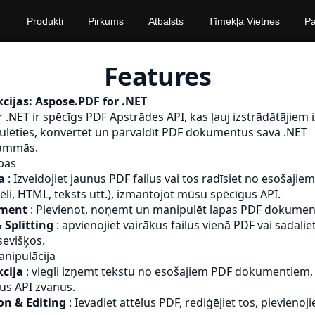
Produkti
Pirkums
Atbalsts
Tīmekļa Vietnes
Pa
Features
cijas: Aspose.PDF for .NET
 .NET ir spēcīgs
PDF
Apstrādes API, kas ļauj izstrādātājiem i
ulēties, konvertēt un pārvaldīt PDF dokumentus savā .NET
rammās.
bas
a
: Izveidojiet jaunus PDF failus vai tos radīsiet no esošajiem
ēli, HTML, teksts utt.), izmantojot mūsu spēcīgus API.
ment
: Pievienot, noņemt un manipulēt lapas PDF dokumen
 Splitting
: apvienojiet vairākus failus vienā PDF vai sadali
evišķos.
nipulācija
kcija
: viegli izņemt tekstu no esošajiem PDF dokumentiem,
us API zvanus.
on & Editing
: Ievadiet attēlus PDF, rediģējiet tos, pievieno