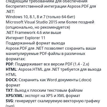
следующим требованиям для обеспечения
беспрепятственной интеграции Aspose.PDF для
.NET:
Windows 10, 8.1, 8 и 7 (только 64-бит)
Microsoft Visual Studio 2015 или более поздней
(опционально, но рекомендуется)
.NET Framework 4.6 или выше
Интернет Explorer 11
Поддержанный формат выхода
Aspose.PDF для .NET позволяет сохранить ваши
манипулируемые PDF-файлы в различных
форматах:
PDF
: Поддерживает все версии PDF (1.4 - 2.x)
HTML
: Aspose.HTML для .NET требуется для выхода
HTML
DOCX
: Сохранить как Word документы (.docx)
формат
TXT
: Выход к плоским текстовым файлам
XPS/XML
: экспорт на
XPS
и
XML
формат
SVG
: генерирует скалируемую векторную графику
(svg)