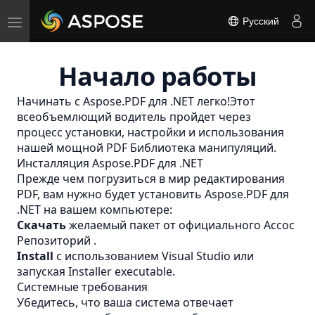
Toggle
Русский
navigation
Начало работы
Начинать с Aspose.PDF для .NET легко!Этот
всеобъемлющий водитель пройдет через
процесс установки, настройки и использования
нашей мощной
PDF
Библиотека манипуляций.
Инсталляция Aspose.PDF для .NET
Прежде чем погрузиться в мир редактирования
PDF, вам нужно будет установить Aspose.PDF для
.NET на вашем компьютере:
Скачать
желаемый пакет от официального
Ассос
Репозиторий
.
Install
с использованием Visual Studio или
запуская Installer executable.
Системные требования
Убедитесь, что ваша система отвечает