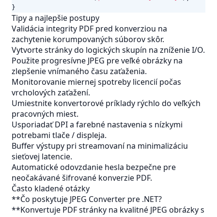
}
Tipy a najlepšie postupy
Validácia integrity PDF pred konverziou na
zachytenie korumpovaných súborov skôr.
Vytvorte stránky do logických skupín na zníženie I/O.
Použite progresívne JPEG pre veľké obrázky na
zlepšenie vnímaného času zaťaženia.
Monitorovanie miernej spotreby licencií počas
vrcholových zaťažení.
Umiestnite konvertorové príklady rýchlo do veľkých
pracovných miest.
Usporiadať DPI a farebné nastavenia s nízkymi
potrebami tlače / displeja.
Buffer výstupy pri streamovaní na minimalizáciu
sieťovej latencie.
Automatické odovzdanie hesla bezpečne pre
neočakávané šifrované konverzie PDF.
Často kladené otázky
**Čo poskytuje JPEG Converter pre .NET?
**Konvertuje PDF stránky na kvalitné JPEG obrázky s