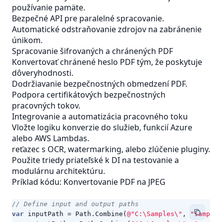
používanie pamäte.
Bezpečné API pre paralelné spracovanie.
Automatické odstraňovanie zdrojov na zabránenie
únikom.
Spracovanie šifrovaných a chránených PDF
Konvertovať chránené heslo PDF tým, že poskytuje
dôveryhodnosti.
Dodržiavanie bezpečnostných obmedzení PDF.
Podpora certifikátových bezpečnostných
pracovných tokov.
Integrovanie a automatizácia pracovného toku
Vložte logiku konverzie do služieb, funkcií Azure
alebo AWS Lambdas.
reťazec s OCR, watermarking, alebo zlúčenie pluginy.
Použite triedy priateľské k DI na testovanie a
modulárnu architektúru.
Príklad kódu: Konvertovanie PDF na JPEG
// Define input and output paths
var
inputPath
=
Path
.
Combine
(
@"C:\Samples\"
,
"sample.