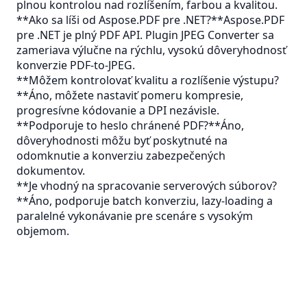
plnou kontrolou nad rozlíšením, farbou a kvalitou.
**Ako sa líši od Aspose.PDF pre .NET?**Aspose.PDF
pre .NET je plný PDF API. Plugin JPEG Converter sa
zameriava výlučne na rýchlu, vysokú dôveryhodnosť
konverzie PDF-to-JPEG.
**Môžem kontrolovať kvalitu a rozlíšenie výstupu?
**Áno, môžete nastaviť pomeru kompresie,
progresívne kódovanie a DPI nezávisle.
**Podporuje to heslo chránené PDF?**Áno,
dôveryhodnosti môžu byť poskytnuté na
odomknutie a konverziu zabezpečených
dokumentov.
**Je vhodný na spracovanie serverových súborov?
**Áno, podporuje batch konverziu, lazy-loading a
paralelné vykonávanie pre scenáre s vysokým
objemom.