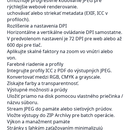
Umožňuje progresívne kódovanie JPEG pre
rýchlejšie webové renderovanie.
uchovávať alebo striekať metadata (EXIF,
ICC
v
profiloch).
Rozlíšenie a nastavenia DPI
Horizontálne a vertikálne ovládanie DPI samostatne.
V predvolenom nastavení je 72 DPI pre web alebo až
600 dpi pre tlač.
Aplikujte skalné faktory na zoom vo vnútri alebo
von.
Farebné riadenie a profily
Integrujte profily ICC z PDF do výstupných JPEG.
Konvertovať medzi RGB, CMYK a grayscale.
Získajte farby a transparentnosť.
Výstupné možnosti a prúdy
Uložiť priamo na disk pomocou vlastného priečinka /
názvu súboru.
Stream JPEG do pamäte alebo sieťových prúdov.
Vložte výstupy do
ZIP
Archívy pre batch operácie.
Výkon a manažment pamäte
Stránky s ľahkým zaťažovaním minimalizujú