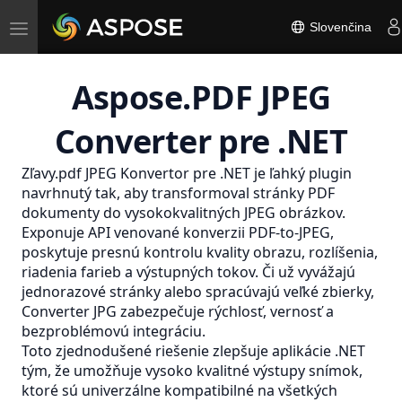
Toggle
Slovenčina
navigation
Aspose.PDF JPEG
Converter pre .NET
Zľavy.pdf
JPEG
Konvertor pre .NET je ľahký plugin
navrhnutý tak, aby transformoval stránky
PDF
dokumenty do vysokokvalitných JPEG obrázkov.
Exponuje API venované konverzii PDF-to-JPEG,
poskytuje presnú kontrolu kvality obrazu, rozlíšenia,
riadenia farieb a výstupných tokov. Či už vyvážajú
jednorazové stránky alebo spracúvajú veľké zbierky,
Converter JPG zabezpečuje rýchlosť, vernosť a
bezproblémovú integráciu.
Toto zjednodušené riešenie zlepšuje aplikácie .NET
tým, že umožňuje vysoko kvalitné výstupy snímok,
ktoré sú univerzálne kompatibilné na všetkých