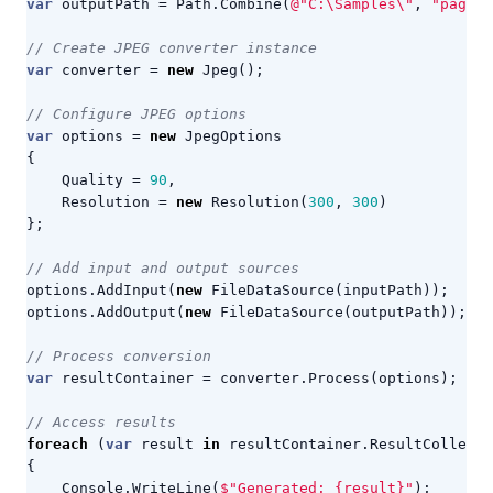
var
outputPath
=
Path
.
Combine
(
@"C:\Samples\"
,
"page.j
// Create JPEG converter instance
var
converter
=
new
Jpeg
();
// Configure JPEG options
var
options
=
new
JpegOptions
{
Quality
=
90
,
Resolution
=
new
Resolution
(
300
,
300
)
};
// Add input and output sources
options
.
AddInput
(
new
FileDataSource
(
inputPath
));
options
.
AddOutput
(
new
FileDataSource
(
outputPath
));
// Process conversion
var
resultContainer
=
converter
.
Process
(
options
);
// Access results
foreach
(
var
result
in
resultContainer
.
ResultCollecti
{
Console
.
WriteLine
(
$"Generated: {result}"
);