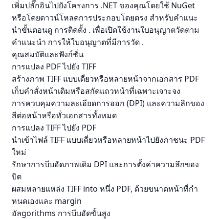
เพิ่มปลั๊กอินไปยังโครงการ .NET ของคุณโดยใช้ NuGet
หรือโดยดาวน์โหลดการประกอบโดยตรง สําหรับคําแนะ
นําขั้นตอนดู
การติดตั้ง
. เพื่อเปิดใช้งานใบอนุญาตวัดตาม
คําแนะนํา
การให้ใบอนุญาตที่มีการวัด
.
คุณสมบัติและฟังก์ชั่น
การแปลง PDF ไปยัง TIFF
สร้างภาพ TIFF แบบเดี่ยวหรือหลายหน้าจากเอกสาร PDF
เก็บคําสั่งหน้าเดิมหรือสกัดแถวหน้าที่เฉพาะเจาะจง
การควบคุมความละเอียดการออก (DPI) และความลึกของ
สีต่อหน้าหรือทั่วเอกสารทั้งหมด
การแปลง TIFF ไปยัง PDF
นําเข้าไฟล์ TIFF แบบเดี่ยวหรือหลายหน้าไปยังภาชนะ PDF
ใหม่
รักษาการบีบอัดภาพเดิม DPI และการตั้งค่าความลึกของ
บิต
ผสมหลายแหล่ง TIFF into หนึ่ง PDF, ด้วยขนาดหน้าที่กํา
หนดเองและ margin
อัลgorithms การบีบอัดขั้นสูง