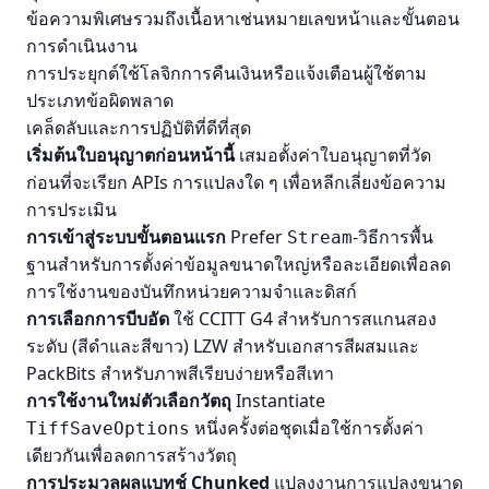
ข้อความพิเศษรวมถึงเนื้อหาเช่นหมายเลขหน้าและขั้นตอน
การดําเนินงาน
การประยุกต์ใช้โลจิกการคืนเงินหรือแจ้งเตือนผู้ใช้ตาม
ประเภทข้อผิดพลาด
เคล็ดลับและการปฏิบัติที่ดีที่สุด
เริ่มต้นใบอนุญาตก่อนหน้านี้
เสมอตั้งค่าใบอนุญาตที่วัด
ก่อนที่จะเรียก APIs การแปลงใด ๆ เพื่อหลีกเลี่ยงข้อความ
การประเมิน
การเข้าสู่ระบบขั้นตอนแรก
Prefer
-วิธีการพื้น
Stream
ฐานสําหรับการตั้งค่าข้อมูลขนาดใหญ่หรือละเอียดเพื่อลด
การใช้งานของบันทึกหน่วยความจําและดิสก์
การเลือกการบีบอัด
ใช้ CCITT G4 สําหรับการสแกนสอง
ระดับ (สีดําและสีขาว) LZW สําหรับเอกสารสีผสมและ
PackBits สําหรับภาพสีเรียบง่ายหรือสีเทา
การใช้งานใหม่ตัวเลือกวัตถุ
Instantiate
หนึ่งครั้งต่อชุดเมื่อใช้การตั้งค่า
TiffSaveOptions
เดียวกันเพื่อลดการสร้างวัตถุ
การประมวลผลแบทช์ Chunked
แปลงงานการแปลงขนาด