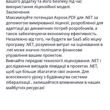
вашого додатку та його безпеку під час
використання ліцензійної моделі.
Заключення
Максимізуйте потенціал Aspose.PDF для .NET за
допомогою вимірюваної ліцензії, розробленої для
адаптації до динамічних потреб розробників, а
також забезпечуючи економічну ефективність.
Незалежно від того, чи будуєте ви SaaS або міцну
програму .NET, розуміння витрат на оцінювання в
.net може значно поліпшити фінансове
управління вашим проектом.
Вивчайте передові технології ліцензування .NET і
дослідження випадків ліквідації в проектах .NET,
щоб ще більше збагатити свої знання. Для
всеосяжного уроку з будівництва системи
лібералізації , залишайтеся впевненими в наших
майбутніх ресурсах!