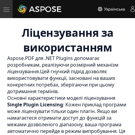
Toggle
Українська
navigation
Ліцензування за
використанням
Aspose.PDF для .NET Plugins допомагає
розробникам, реалізуючи розмірний механізм
ліцензування.Цей гнучкий підхід дозволяє
використовувати функції, засновані на ваших
конкретних потребах, зберігаючи при цьому
дотримання термінів.
Основні характеристики моделі ліцензування
Single Plugin Licensing
: Кожен приклад програми
може ліцензувати тільки один плагін. Якщо ви
намагаєтеся отримати доступ до функцій за
межами дозволеного діапазону, ваша програма
автоматично перейде в режим випробування. Ця