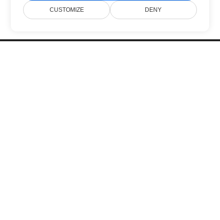
CUSTOMIZE
DENY
Головна
Продукти
Нові Релізи
Ціни
Документи
Безкоштовна Підтримка
Блог
Вебсайти