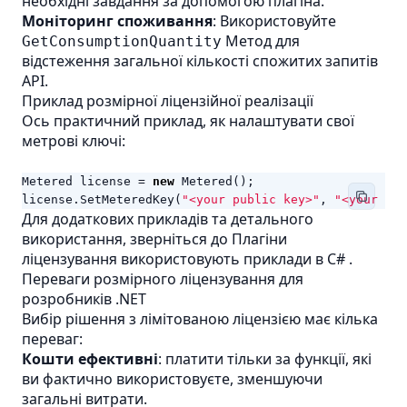
необхідні завдання за допомогою плагіна.
Моніторинг споживання
: Використовуйте
Метод для
GetConsumptionQuantity
відстеження загальної кількості спожитих запитів
API.
Приклад розмірної ліцензійної реалізації
Ось практичний приклад, як налаштувати свої
метрові ключі:
Metered
license
=
new
Metered
();
license
.
SetMeteredKey
(
"<your public key>"
,
"<your pri
Для додаткових прикладів та детального
використання, зверніться до
Плагіни
ліцензування використовують приклади в C#
.
Переваги розмірного ліцензування для
розробників .NET
Вибір рішення з лімітованою ліцензією має кілька
переваг:
Кошти ефективні
: платити тільки за функції, які
ви фактично використовуєте, зменшуючи
загальні витрати.