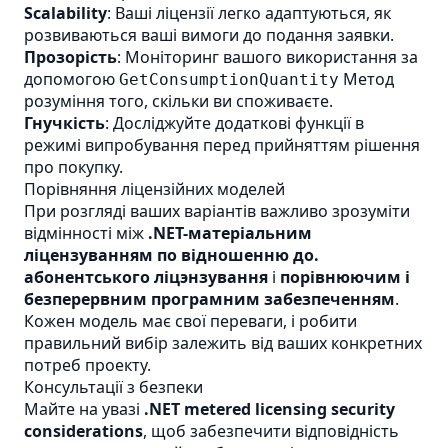
Scalability
: Ваші ліцензії легко адаптуються, як
розвиваються ваші вимоги до подання заявки.
Прозорість
: Моніторинг вашого використання за
допомогою
Метод
GetConsumptionQuantity
розуміння того, скільки ви споживаєте.
Гнучкість
: Досліджуйте додаткові функції в
режимі випробування перед прийняттям рішення
про покупку.
Порівняння ліцензійних моделей
При розгляді ваших варіантів важливо зрозуміти
відмінності між
.NET-матеріальним
ліцензуванням по відношенню до.
абонентського ліцэнзування
і
порівнюючим і
безперервним програмним забезпеченням
.
Кожен модель має свої переваги, і робити
правильний вибір залежить від ваших конкретних
потреб проекту.
Консультації з безпеки
Майте на увазі
.NET metered licensing security
considerations
, щоб забезпечити відповідність