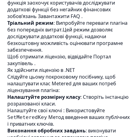
функція заохочує користувачів досліджувати
додаткові функції без негайних фінансових
зобов’язань
Завантажити FAQ
.
Тріальний режим
: Випробуйте переваги плагіна
без попередніх витрат.Цей режим дозволяє
досліджувати додаткові функції, надаючи
безкоштовну можливість оцінювати програмне
забезпечення.
Щоб отримати ліцензію, відвідайте
Портал
закупівель
.
Як здійснити ліцензію в .NET
Слідуйте цьому покроковому посібнику, щоб
налаштувати клас Metered для ваших потреб
ліцензування плагіна:
Налаштуйте розмірну класу
: Створіть інстанцію
розрахованої класи.
Налаштуйте свої ключі : Використовуйте
Метод введення ваших публічних
SetMeteredKey
і приватних ключів.
Виконання обробних завдань
: виконувати