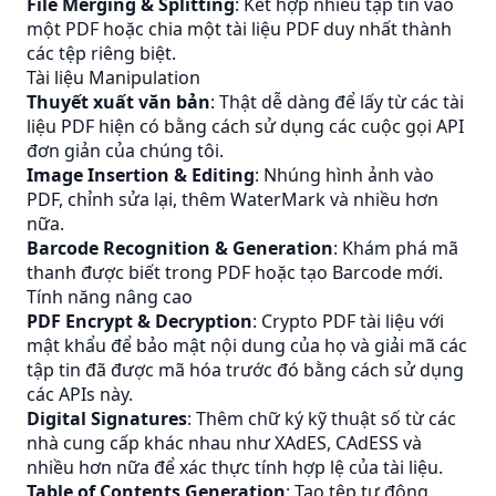
File Merging & Splitting
: Kết hợp nhiều tập tin vào
một PDF hoặc chia một tài liệu PDF duy nhất thành
các tệp riêng biệt.
Tài liệu Manipulation
Thuyết xuất văn bản
: Thật dễ dàng để lấy từ các tài
liệu PDF hiện có bằng cách sử dụng các cuộc gọi API
đơn giản của chúng tôi.
Image Insertion & Editing
: Nhúng hình ảnh vào
PDF, chỉnh sửa lại, thêm WaterMark và nhiều hơn
nữa.
Barcode Recognition & Generation
: Khám phá mã
thanh được biết trong PDF hoặc tạo Barcode mới.
Tính năng nâng cao
PDF Encrypt & Decryption
: Crypto PDF tài liệu với
mật khẩu để bảo mật nội dung của họ và giải mã các
tập tin đã được mã hóa trước đó bằng cách sử dụng
các APIs này.
Digital Signatures
: Thêm chữ ký kỹ thuật số từ các
nhà cung cấp khác nhau như XAdES, CAdESS và
nhiều hơn nữa để xác thực tính hợp lệ của tài liệu.
Table of Contents Generation
: Tạo tệp tự động