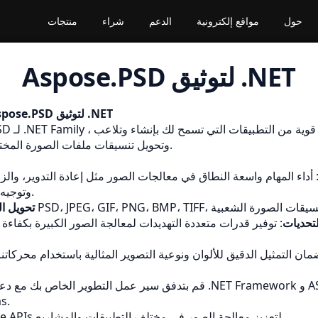
حول
مواقع إلكترونية
الدعم
شراء
منتجات
Aspose.PSD لتوثيق .NET
مرحبا بكم في Aspose.PSD لتوثيق .NET
وتحويل تنسيقات ملفات الصورة المختلفة داخل تطبيقك.
 أداء المهام واسعة النطاق في معالجات الصور مثل إعادة التدوير، وال
وتوجيه وتطبيق التأثيرات.
تحويل ال
تحديات
: توفير قدرات متعددة التهديدات لمعالجة الصور الكبيرة بكفاءة
قم بتدفق سير عمل التطوير الخاص بك مع دعم واسع النطاق لـ .amework
s.
توفير قوة Aspose APIs لتعزيز معالجة الصور في مختلف التطبيقات والمشاريع.