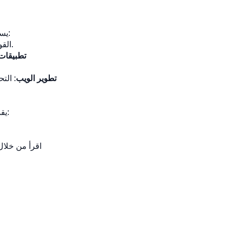
Aspose.PSD for .NET Family يستخدم على نطاق واسع في جميع الصناعات والقطاعات:
القدرات والمهام التصميم الآلي مع ميزات API القوية لدينا.
تطبيقات
تطوير الويب
: الت
Aspose.PSD for .NET Family يقدم دعمًا واسع النطاق لمختلف تنسيقات ملفات الصورة:
اقرأ من خلال