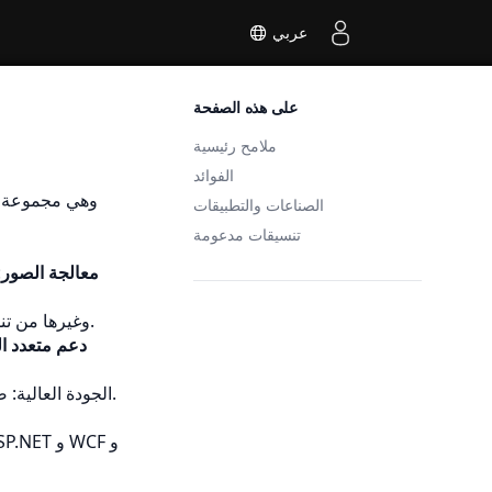
عربي
على هذه الصفحة
ملامح رئيسية
الفوائد
الصناعات والتطبيقات
تنسيقات مدعومة
معالجة الصور
:
: تحويل بين PSD، JPEG، GIF، PNG، BMP، TIFF، وغيرها من تنسيقات الصورة الشعبية.
دعم متعدد ال
الجودة العالية: ضمان التمثيل الدقيق للألوان ونوعية التصوير المثالية باستخدام محركاتنا القوية والموثوقة.