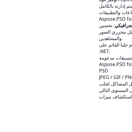
اعات والتطبيقات
لجرافيكي
مثل محرري الصور
والمشاهدين.
 حلنا القائم على
.NET.
نسيقات مدعومة
PSD
JPEG / GIF / PN
حل المشاكل لجلب