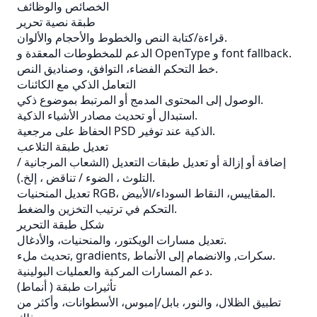
الخصائص والوظائف
طبقة نصية تحرير
قراءة/كتابة النص والخطوط والأحجام والألوان.
الدعم للمخطوطات المعقدة و OpenType و font fallback.
خط التحكم الفضاء، التوافق، وصناديق النص.
التعامل الذكي مع الكائنات
الوصول إلى المحتوى المدمج أو المرتبط بموضوع ذكي.
استبدال أو تحديث مصادر الأشياء الذكية.
الحفاظ على مرجعية PSD الذكية عند توفير.
تعديل طبقة التلاعب
إضافة أو إزالة أو تعديل طبقات التعديل (الشعاب المرجانية /
التلوث ، الضوء / تناقض ، إلخ.).
تعديل المنحنيات RGB، المقاييس، النقاط السوداء/الأبيض.
التحكم في ترتيب التخزين والضغط.
شكل طبقة التحرير
تعديل مسارات الويكتور، والمنحنيات، والأدغال.
تحديث ملء, gradients, سكرات, والانضمام إلى الأنماط.
دعم المسارات المركبة والعمليات البولينية.
تأثيرات طبقة ( أنماط)
تطبيق الظلال، والنور، بابل/إمبوس، الأسطوانات، وأكثر من