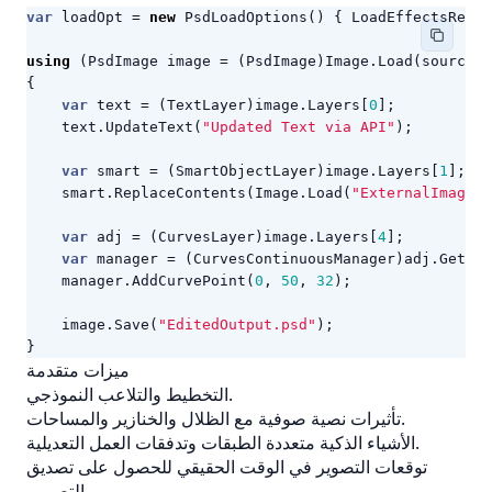
var
loadOpt
=
new
PsdLoadOptions
()
{
LoadEffectsResou
using
(
PsdImage
image
=
(
PsdImage
)
Image
.
Load
(
sourceFi
{
var
text
=
(
TextLayer
)
image
.
Layers
[
0
];
text
.
UpdateText
(
"Updated Text via API"
);
var
smart
=
(
SmartObjectLayer
)
image
.
Layers
[
1
];
smart
.
ReplaceContents
(
Image
.
Load
(
"ExternalImage.p
var
adj
=
(
CurvesLayer
)
image
.
Layers
[
4
];
var
manager
=
(
CurvesContinuousManager
)
adj
.
GetCur
manager
.
AddCurvePoint
(
0
,
50
,
32
);
image
.
Save
(
"EditedOutput.psd"
);
}
ميزات متقدمة
التخطيط والتلاعب النموذجي.
تأثيرات نصية صوفية مع الظلال والخنازير والمساحات.
الأشياء الذكية متعددة الطبقات وتدفقات العمل التعديلية.
توقعات التصوير في الوقت الحقيقي للحصول على تصديق
التصميم.