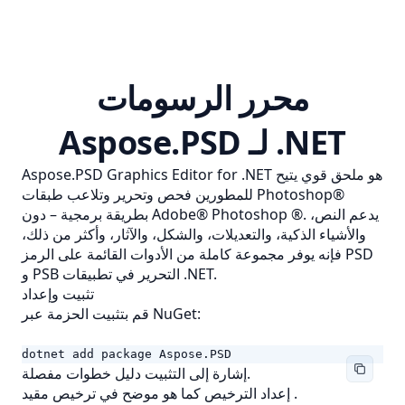
محرر الرسومات
Aspose.PSD لـ .NET
Aspose.PSD Graphics Editor for .NET هو ملحق قوي يتيح
للمطورين فحص وتحرير وتلاعب طبقات Photoshop®
بطريقة برمجية – دون Adobe® Photoshop ®. يدعم النص،
والأشياء الذكية، والتعديلات، والشكل، والآثار، وأكثر من ذلك،
PSD
فإنه يوفر مجموعة كاملة من الأدوات القائمة على الرمز
التحرير في تطبيقات .NET.
PSB
و
تثبيت وإعداد
قم بتثبيت الحزمة عبر NuGet:
dotnet add package Aspose.PSD
دليل خطوات مفصلة.
إشارة إلى
التثبيت
.
ترخيص مقيد
إعداد الترخيص كما هو موضح في