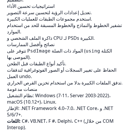
استراتيجيات تحسين الأداء
تعديل إعدادات الرؤية لتحسين سرعة التصوير.
استخدم مجموعات الطبقات للعمليات الكبيرة.
تشفير الخطوط والنماذج والخطوط المسبقة للحد من استخدام
الموارد.
ذاكرة الملف الشخصي و CPU لـ PSDs الكبيرة.
نصائح وأفضل الممارسات
الكتلة
المواد ذات الصلة (
تتوفر على
PsdImage
using
الموصى بها).
تأكيد أنواع الطبقات قبل الطحن.
الحفاظ على تغيير السجلات أو الصور الفوتوغرافية لتدفقات
العمل undo.
تدفق الملفات الكبيرة بدلا من استخدام تخزين القرص الحراري.
منصات مدعومة
نظام التشغيل: Windows (7-11، Server 2003-2022)،
macOS (10.12+)، Linux.
الإطار: .NET Framework 4.0–7.0، .NET Core، و .NET
5/6/7+.
C#، VB.NET، F #، Delphi، C++ (من خلال COM
اللغات:
Interop).