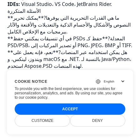
IDEs:
Visual Studio، VS Code، JetBrains Rider.
الأسئلة المتكررة
**ما هي القدرات التحريرية التي يوفرها?**يمكنك تحرير
النصوص والأشكال والأجسام الذكية والتعديلات والأقنعة والآثار
ببرمجيات مع الإخلاص الكامل.
**في أي تنسيقات يمكنني حفظ PSDs المعدلة?**حفظ كـ
PSD/PSB، أو تصدير المركبات إلى PNG، JPEG، BMP أو TIFF.
**هل يمكن استخدامه عبر المنصات?**نعم، فإنه يعمل على
ويندوز، لينكس، و macOS مع .NET. بالنسبة لـ Java/Python،
استخدم Aspose.PSD لهذه المنصات.
**ما هي الصناعات التي تستفيد من هذه الأداة?**التصميم
الجرافيكي، والإعلان، والتجارة الإلكترونية، وتحرير الصور،
COOKIE NOTICE
والفنون الرقمية، وإدارة المحتوى المؤسسي.
To provide you with the best experience, we use cookies for
**كيف تحسن تدفقات العمل التعاونية?**تحرير PSD المباشر
personalization, analytics, and ads. By using our site, you agree
to
our cookie policy
.
في .NET يسمح بتحديثات في الوقت الحقيقي ، ويزيل دورات
التصدير / إعادة الاستيراد ، والحفاظ على سلامة الطبقة.
ACCEPT
CUSTOMIZE
DENY