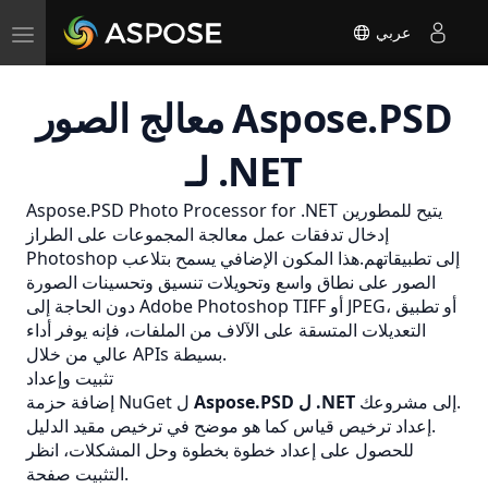
Toggle
عربي
navigation
معالج الصور Aspose.PSD
لـ .NET
Aspose.PSD Photo Processor for .NET يتيح للمطورين
إدخال تدفقات عمل معالجة المجموعات على الطراز
Photoshop إلى تطبيقاتهم.هذا المكون الإضافي يسمح بتلاعب
الصور على نطاق واسع وتحويلات تنسيق وتحسينات الصورة
أو JPEG، أو تطبيق
TIFF
دون الحاجة إلى Adobe Photoshop
التعديلات المتسقة على الآلاف من الملفات، فإنه يوفر أداء
عالي من خلال APIs بسيطة.
تثبيت وإعداد
إلى مشروعك.
Aspose.PSD ل .NET
إضافة حزمة NuGet ل
الدليل.
إعداد ترخيص قياس كما هو موضح في
ترخيص مقيد
للحصول على إعداد خطوة بخطوة وحل المشكلات، انظر
صفحة.
التثبيت