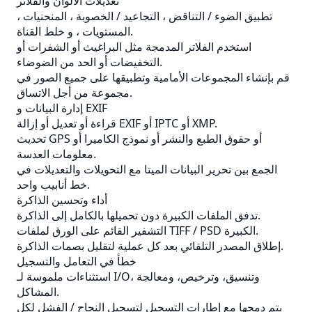
تعديلات الألوان والفلاتر
تطبيق الضوء / التناقض ، التجاعيد / الخصوبة ، المنحنيات ،
المستويات ، و خلط القناة.
استخدم الفلاتر المدمجة مثل البراغيث أو الشفرات أو
التخفيضات أو الحد من الضوضاء.
قم بإنشاء المجموعات الأمامية وتطبيقها على جميع الصور في
مجموعة من أجل الاتساق.
إدارة البيانات و EXIF
قراءة أو تعديل أو إزالة EXIF أو IPTC أو XMP.
تحديث GPS أو حقوق الطبع والنشر أو نموذج الكاميرا أو
معلومات العدسة.
الجمع بين تحرير البيانات الميتا مع التحويلات والتعديلات في
خط أنابيب واحد.
أداء وتحسين الذاكرة
تدفق الملفات الكبيرة دون تحميلها بالكامل إلى الذاكرة.
التشفير القائم على الورق لملفات TIFF / PSD الكبيرة.
إطلاق المصدر التلقائي بعد كل عملية لتقليل بصمات الذاكرة.
خطأ في التعامل والتسجيل
استثناءات ملموسة لـ I/O، وتنسيق، وترخيص، ومعالجة
المشاكل.
يتم دمجها مع إطارات التسجيل لتسجيل النجاح / الفشل لكل