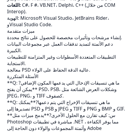
C#، F #، VB.NET، Delphi، C++ (من خلال COM
اللغات:
Interop).
الهوية: Microsoft Visual Studio، JetBrains Rider،
وVisual Studio Code.
ميزات متقدمة
إنشاء مرشحات وتأثيرات مخصصة للحصول على نتائج محددة.
دعم الأتمتة لتمديد تدفقات العمل عبر مجموعات البيانات
الكبيرة.
التطبيقات المتعددة الأسطوانات وغير المتزامنة للتطبيعات
الاستجابة.
معالجة PSD عالية الدقة الحفاظ على الولاء.
الأسئلة المتكررة
**Q: ما هي تنسيقات الإدخال التي يدعمها المكون الإضافي?
**يمكن أن يفتح PSD، PSB، وشكلات العرض الشائعة مثل
JPEG، PNG، و TIFF كصفوف.
**Q: ما هي تنسيقات الإخراج التي يتم دعمها?**يمكنك
تصديرها إلى PSD و PSB و JPEG و TIFF و PNG و BMP و GIF.
**س: كيف تقارن مع الحلول الأخرى?**يدمج ميزات مثل
Photoshop مباشرة في تطبيقات .NET ، مما يوفر الكفاءة
وأتمتة المجموعات والولاء دون الحاجة إلى Adobe