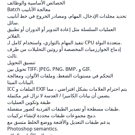
الخصائص الأساسية والوظائف
Batch معالجة الأنابيب
تحديد مجلدات الإدخال، المهام، ومصادر الخروج في خط أنابيب
سائل.
العمليات السلسلة مثل إعادة التدوير أو الدوران أو تطبيق
الفلاتر.
تنفيذ المهام بالتوازي، واستخدام كامل لـ CPU متعددة النواة.
إدماج الخوارزميات المخصصة أو روتين التحليلات من طرف
ثالث.
تنسيق التحويل
تحويل بين TIFF، JPEG، PNG، BMP، و GIF.
التحكم في مستويات الضغط، وملفات الألوان، ومعالجة
البيانات الميتا.
يتم احترام العلامات بشكل افتراضي ، مما
EXIF
الملفات و
ICC
يضمن أن بيانات الكاميرا / العدسة لا تزال غير مكتملة.
طبقة وتكوين العمليات
طبقات مسطحة أو تصدير الطبقات الفردية كصور منفصلة.
دمج مجموعات طبقات محددة لإنشاء تركيبات.
يدعم طبقات التعديل والأقنعة ووضع الخلط متسق مع
Photoshop semantics.