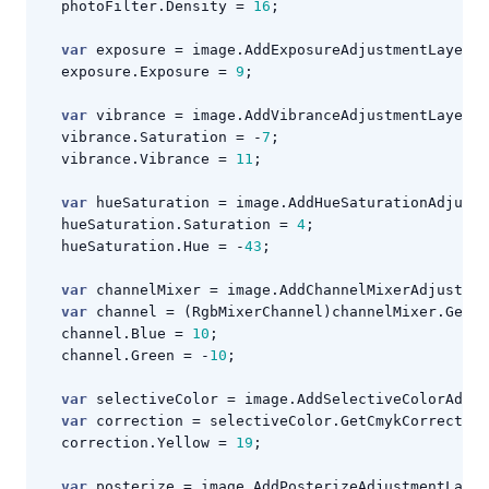
photoFilter
.
Density
=
16
;
var
exposure
=
image
.
AddExposureAdjustmentLayer
()
exposure
.
Exposure
=
9
;
var
vibrance
=
image
.
AddVibranceAdjustmentLayer
()
vibrance
.
Saturation
=
-
7
;
vibrance
.
Vibrance
=
11
;
var
hueSaturation
=
image
.
AddHueSaturationAdjustm
hueSaturation
.
Saturation
=
4
;
hueSaturation
.
Hue
=
-
43
;
var
channelMixer
=
image
.
AddChannelMixerAdjustmen
var
channel
=
(
RgbMixerChannel
)
channelMixer
.
GetCh
channel
.
Blue
=
10
;
channel
.
Green
=
-
10
;
var
selectiveColor
=
image
.
AddSelectiveColorAdjus
var
correction
=
selectiveColor
.
GetCmykCorrection
correction
.
Yellow
=
19
;
var
posterize
=
image
.
AddPosterizeAdjustmentLayer