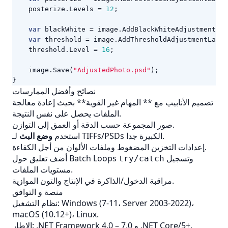
posterize
.
Levels
=
12
;
var
blackWhite
=
image
.
AddBlackWhiteAdjustmentLay
var
threshold
=
image
.
AddThresholdAdjustmentLayer
threshold
.
Level
=
16
;
image
.
Save
(
"AdjustedPhoto.psd"
);
}
نصائح وأفضل الممارسات
تصميم الأنابيب مع ** المهام غير القوية** بحيث إعادة معالجة
الملفات يحصل على نفس النتيجة.
صور المجموعة حسب الدقة أو العمق إلى التوازن.
لـ TIFFs/PSDs الكبيرة جدا.
استخدم
وضع البث
إعدادات التخزين المضغوط وملفات الألوان من أجل الكفاءة.
وتسجيل
أضف تعليق حول Batch Loops
try/catch
مستويات الملفات.
مراقبة الدخول/الذاكرة في الإنتاج والتون الموازية.
منصة و التوافق
نظام التشغيل: Windows (7-11، Server 2003-2022)،
macOS (10.12+)، Linux.
الإطار: .NET Framework 4.0 – 7.0 و .NET Core/5+.