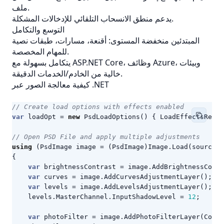
ملف.
يدعم منطق الانسحاب التلقائي للإدخالات المشكلة.
التوسع والتكامل
المبتدئين منخفضة المستوى: أقنعة، مسارات، طبقات نصية
للمهام المخصصة.
يتكامل بسهولة مع ASP.NET Core، وظائف Azure، وبيئات
خالية من الخادم/الخدمات الدقيقة.
كيفية معالجة الصور عبر .NET
// Create load options with effects enabled
var
loadOpt
=
new
PsdLoadOptions
()
{
LoadEffectsResou
// Open PSD File and apply multiple adjustments
using
(
PsdImage
image
=
(
PsdImage
)
Image
.
Load
(
sourceFi
{
var
brightnessContrast
=
image
.
AddBrightnessContr
var
curves
=
image
.
AddCurvesAdjustmentLayer
();
var
levels
=
image
.
AddLevelsAdjustmentLayer
();
levels
.
MasterChannel
.
InputShadowLevel
=
12
;
var
photoFilter
=
image
.
AddPhotoFilterLayer
(
Color