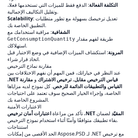
التكلفة الفعالة
: الدفع فقط للميزات التي تستخدمها فعلا،
وتقليل التكاليف الإجمالية.
: تعديل ترخيصك بسهولة مع تطور متطلبات
Scalability
التطبيق الخاصة بك.
الشفافية
: مراقبة استخدامك مع
طريقة لفهم مقدار
GetConsumptionQuantity
استهلاكك.
المرونة
: استكشاف الميزات الإضافية في وضع الاختبار قبل
اتخاذ قرار شراء.
مقارنة نماذج الترخيص
عند النظر في خياراتك، فمن المهم أن نفهم الاختلافات بين
.NET قياس الترخيص مقابل. ترخيص الاشتراك
و
مقارنة
القياس والتطبيقات الدائمة للرخص
. كل نموذج لديه مزاياها
الخاصة، وإجراء الخيار الصحيح سوف تعتمد على احتياجات
المشروع الخاصة بك.
الاعتبارات الأمنية
اعتبارات أمان ترخيص .NET المقيّد
لضمان
تأكد من مراعاة
بقاء تطبيقك متوافقًا وآمنًا أثناء استخدام نموذج الترخيص.
استنتاجات
الحد الأقصى من إمكانات Aspose.PSD لـ .NET مع ترخيص