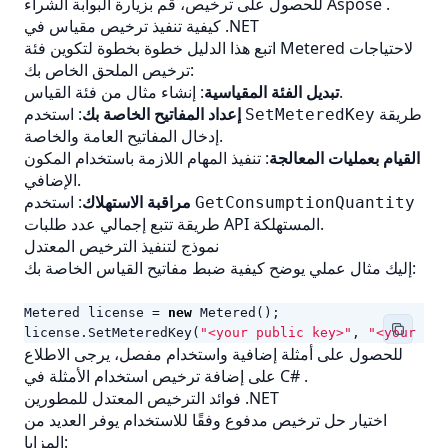
.
البوابة الشراء Aspose
للحصول على ترخيص، قم بزيارة
كيفية تنفيذ ترخيص مقياس في .NET
اتبع هذا الدليل خطوة بخطوة لتكوين فئة Metered لاحتياجات
ترخيص الملحق الخاص بك:
: إنشاء مثال من فئة القياس.
تبديل الفئة المقياسية
طريقة
: استخدم
إعداد المفاتيح الخاصة بك
SetMeteredKey
إدخال المفاتيح العامة والخاصة.
القيام بعمليات المعالجة
: تنفيذ المهام اللازمة باستخدام المكون
الإضافي.
: استخدم
مراقبة الاستهلاك
GetConsumptionQuantity
طريقة تتبع إجمالي عدد طلبات API المستهلكة.
نموذج لتنفيذ الترخيص المعتدل
إليك مثال عملي يوضح كيفية ضبط مفاتيح القياس الخاصة بك:
Metered
license
=
new
Metered
();
license
.
SetMeteredKey
(
"<your public key>"
,
"<your pri
للحصول على أمثلة إضافية واستخدام مفصل، يرجى الاطلاع
.
إضافة ترخيص استخدام الأمثلة في C#
على
فوائد الترخيص المعتدل للمطورين .NET
اختيار حل ترخيص مدفوع وفقًا للاستخدام يوفر العديد من
المزايا: