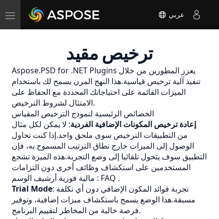
Toggle
عربي
navigation
ترخيص مقيد
Aspose.PSD for .NET Plugins يعزز المطورين من خلال
تنفيذ آلية ترخيص قياسية.هذا النهج المرن يسمح لك باستخدام
الميزات القائمة على احتياجاتك المحددة مع الحفاظ على
الامتثال لشروط الترخيص.
الخصائص الرئيسية لنموذج الترخيص المقياس
إعادة ترخيص المكونات الإضافية الفردية
: لا يمكن لكل مثال
من التطبيقات الترخيص سوى ملحق واحد.إذا كنت تحاول
الوصول إلى الميزات خارج نطاق الترتيب المسموح به، فإن
التطبيق سوف يتحول تلقائيا إلى وضع التجربة.هذه الميزة تشجع
المستخدمين على استكشاف وظائف أخرى دون التزامات
.
أرشيف الوسم : FAQ
مالية فورية
: تجربة فوائد المكون الإضافي دون أي تكلفة
Trial Mode
مسبقة.هذا الوضع يسمح باستكشاف ميزات إضافية، وتوفير
فرصة خالية من المخاطر لتقييم البرنامج.