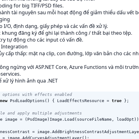
ding for big TIFF/PSD files.
ành tài nguyên sau mỗi hoạt động để giảm thiểu dấu vết b
gging
o I/O, định dạng, giấy phép và các vấn đề xử lý.
c khung đăng ký để ghi lại thành công / thất bại theo tệp.
try tự động cho các input có vấn đề.
à Integration
y cấp thấp: mặt nạ clip, con đường, lớp văn bản cho các nh
hông ngừng với ASP.NET Core, Azure Functions và môi trườ
services.
 xử lý hình ảnh qua .NET
 options with effects enabled
new
PsdLoadOptions
()
{
LoadEffectsResource
=
true
};
le and apply multiple adjustments
e
image
=
(
PsdImage
)
Image
.
Load
(
sourceFileName
,
loadOpt
))
nessContrast
=
image
.
AddBrightnessContrastAdjustmentLaye
=
image
.
AddCurvesAdjustmentLayer
();