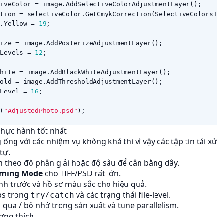
iveColor
=
image
.
AddSelectiveColorAdjustmentLayer
();
tion
=
selectiveColor
.
GetCmykCorrection
(
SelectiveColorsT
.
Yellow
=
19
;
ize
=
image
.
AddPosterizeAdjustmentLayer
();
Levels
=
12
;
hite
=
image
.
AddBlackWhiteAdjustmentLayer
();
old
=
image
.
AddThresholdAdjustmentLayer
();
Level
=
16
;
(
"AdjustedPhoto.psd"
);
thực hành tốt nhất
ống với các nhiệm vụ không khả thi vì vậy các tập tin tái xử
tự.
 theo độ phân giải hoặc độ sâu để cân bằng dây.
aming Mode
cho TIFF/PSD rất lớn.
nh trước và hồ sơ màu sắc cho hiệu quả.
ps trong
và các trạng thái file-level.
try/catch
 qua / bộ nhớ trong sản xuất và tune parallelism.
ơng thích