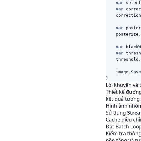
var
select
var
correc
correction
var
poster
posterize
.
var
blackW
var
thresh
threshold
.
image
.
Save
}
Lời khuyên và 
Thiết kế đường 
kết quả tương 
Hình ảnh nhóm
Sử dụng
Stre
Cache điều chỉ
Đặt Batch Loo
Kiểm tra thông
nền tảng và tư