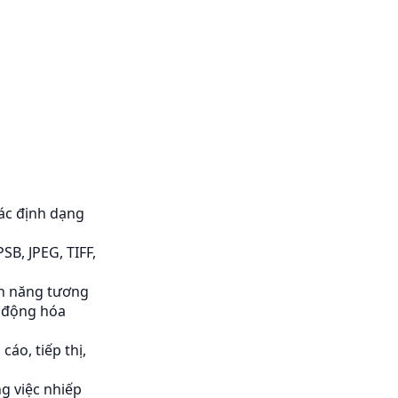
ác định dạng
B, JPEG, TIFF,
nh năng tương
ự động hóa
áo, tiếp thị,
g việc nhiếp