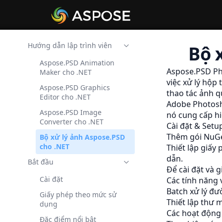
Hướng dẫn lập trình viên
Bộ 
Aspose.PSD Animation
Aspose.PSD Ph
Maker cho .NET
việc xử lý hộp
Aspose.PSD Graphics
thao tác ảnh q
Editor cho .NET
Adobe Photo
Aspose.PSD Image
nó cung cấp hi
Converter cho .NET
Cài đặt & Setu
Thêm gói NuG
Bộ xử lý ảnh Aspose.PSD
cho .NET
Thiết lập giấ
dẫn.
Bắt đầu
Để cài đặt và 
Cài đặt
Các tính năng 
Batch xử lý đ
Giấy phép theo mức sử
Thiết lập thư 
dụng
Các hoạt động 
Đặc điểm nổi bật