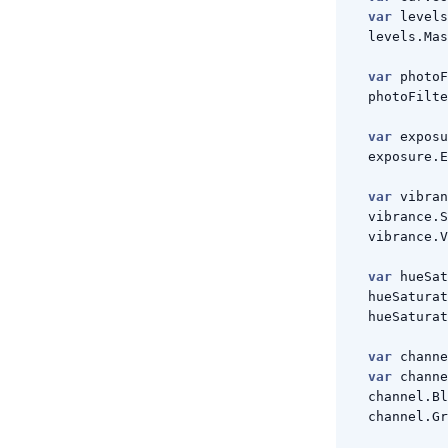
var
levels
levels
.
Mas
var
photoF
photoFilte
var
exposu
exposure
.
E
var
vibran
vibrance
.
S
vibrance
.
V
var
hueSat
hueSaturat
hueSaturat
var
channe
var
channe
channel
.
Bl
channel
.
Gr