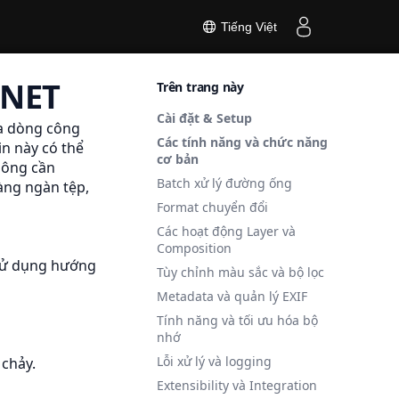
Tiếng Việt
.NET
Trên trang này
Cài đặt & Setup
ưa dòng công
Các tính năng và chức năng
n này có thể
cơ bản
hông cần
Batch xử lý đường ống
àng ngàn tệp,
Format chuyển đổi
Các hoạt động Layer và
Composition
sử dụng
hướng
Tùy chỉnh màu sắc và bộ lọc
Metadata và quản lý EXIF
Tính năng và tối ưu hóa bộ
nhớ
Lỗi xử lý và logging
chảy.
Extensibility và Integration