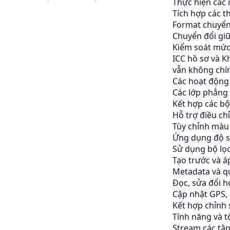
Thực hiện các 
Tích hợp các t
Format chuyển
Chuyển đổi giữ
Kiểm soát mức 
ICC
hồ sơ và
K
vẫn không chín
Các hoạt động
Các lớp phẳng 
Kết hợp các bộ
Hỗ trợ điều ch
Tùy chỉnh màu 
Ứng dụng độ sá
Sử dụng bộ lọc
Tạo trước và á
Metadata và qu
Đọc, sửa đổi h
Cập nhật GPS, 
Kết hợp chỉnh 
Tính năng và t
Stream các tập