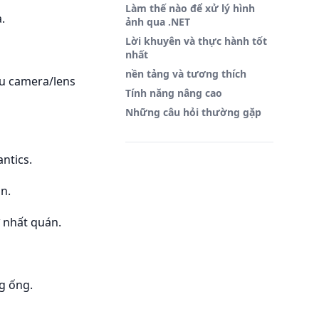
Làm thế nào để xử lý hình
.
ảnh qua .NET
Lời khuyên và thực hành tốt
nhất
nền tảng và tương thích
ệu camera/lens
Tính năng nâng cao
Những câu hỏi thường gặp
ntics.
n.
ự nhất quán.
g ống.