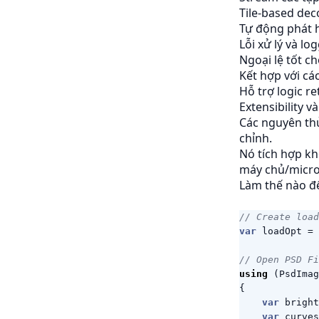
Tile-based deco
Tự động phát h
Lỗi xử lý và lo
Ngoại lệ tốt ch
Kết hợp với cá
Hỗ trợ logic re
Extensibility v
Các nguyên thủ
chỉnh.
Nó tích hợp k
máy chủ/micro
Làm thế nào để
// Create load
var
loadOpt
=
// Open PSD Fi
using
(
PsdImag
{
var
bright
var
curves