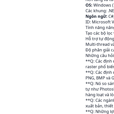
OS:
Windows (7
Các khung: .NE
Ngôn ngữ:
C#,
ID: Microsoft V
Tính năng nân
Tạo các bộ lọc
Hỗ trợ tự động
Multi-thread 
Độ phân giải c
Những câu hỏi
**Q: Các định 
raster phổ biế
**Q: Các định 
PNG, BMP và G
**Q: Nó so sán
tự như Photosh
hàng loạt và 
**Q: Các ngành
xuất bản, thiết
**Q: Những lợi