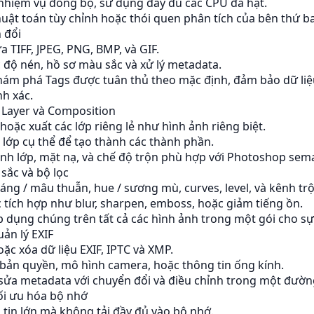
nhiệm vụ đồng bộ, sử dụng đầy đủ các CPU đa hạt.
huật toán tùy chỉnh hoặc thói quen phân tích của bên thứ ba
 đổi
a TIFF, JPEG, PNG, BMP, và GIF.
độ nén, hồ sơ màu sắc và xử lý metadata.
hám phá
Tags được tuân thủ theo mặc định, đảm bảo dữ li
h xác.
 Layer và Composition
hoặc xuất các lớp riêng lẻ như hình ảnh riêng biệt.
 lớp cụ thể để tạo thành các thành phần.
ỉnh lớp, mặt nạ, và chế độ trộn phù hợp với Photoshop sema
sắc và bộ lọc
ng / mâu thuẫn, hue / sương mù, curves, level, và kênh trộ
 tích hợp như blur, sharpen, emboss, hoặc giảm tiếng ồn.
p dụng chúng trên tất cả các hình ảnh trong một gói cho s
ản lý EXIF
oặc xóa dữ liệu EXIF, IPTC và XMP.
bản quyền, mô hình camera, hoặc thông tin ống kính.
sửa metadata với chuyển đổi và điều chỉnh trong một đườn
ối ưu hóa bộ nhớ
 tin lớn mà không tải đầy đủ vào bộ nhớ.