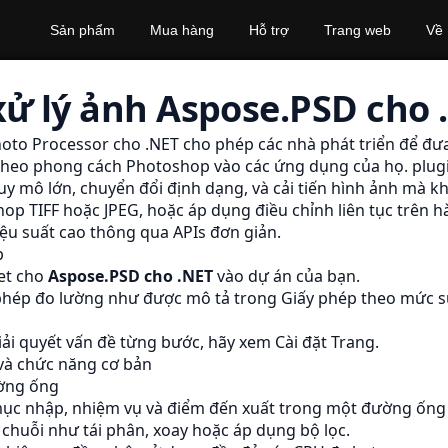
Sản phẩm
Mua hàng
Hỗ trợ
Trang web
Về
xử lý ảnh Aspose.PSD cho 
oto Processor cho .NET cho phép các nhà phát triển để đ
 theo phong cách Photoshop vào các ứng dụng của họ. plugi
uy mô lớn, chuyển đổi định dạng, và cải tiến hình ảnh mà k
shop
TIFF
hoặc JPEG, hoặc áp dụng điều chỉnh liên tục trên h
ệu suất cao thông qua APIs đơn giản.
p
et cho
Aspose.PSD cho .NET
vào dự án của bạn.
y phép đo lường như được mô tả trong
Giấy phép theo mức 
giải quyết vấn đề từng bước, hãy xem
Cài đặt
Trang.
và chức năng cơ bản
ường ống
mục nhập, nhiệm vụ và điểm đến xuất trong một đường ống 
chuỗi như tái phân, xoay hoặc áp dụng bộ lọc.