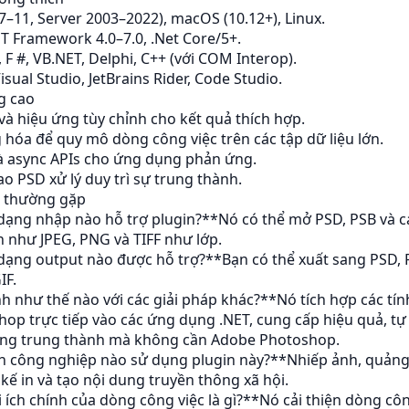
–11, Server 2003–2022), macOS (10.12+), Linux.
T Framework 4.0–7.0, .Net Core/5+.
 F #, VB.NET, Delphi, C++ (với COM Interop).
isual Studio, JetBrains Rider, Code Studio.
g cao
 và hiệu ứng tùy chỉnh cho kết quả thích hợp.
 hóa để quy mô dòng công việc trên các tập dữ liệu lớn.
và async APIs cho ứng dụng phản ứng.
ao PSD xử lý duy trì sự trung thành.
 thường gặp
dạng nhập nào hỗ trợ plugin?**Nó có thể mở PSD, PSB và c
n như JPEG, PNG và TIFF như lớp.
dạng output nào được hỗ trợ?**Bạn có thể xuất sang PSD, PS
IF.
h như thế nào với các giải pháp khác?**Nó tích hợp các tí
op trực tiếp vào các ứng dụng .NET, cung cấp hiệu quả, t
lòng trung thành mà không cần Adobe Photoshop.
 công nghiệp nào sử dụng plugin này?**Nhiếp ảnh, quảng c
 kế in và tạo nội dung truyền thông xã hội.
 ích chính của dòng công việc là gì?**Nó cải thiện dòng côn