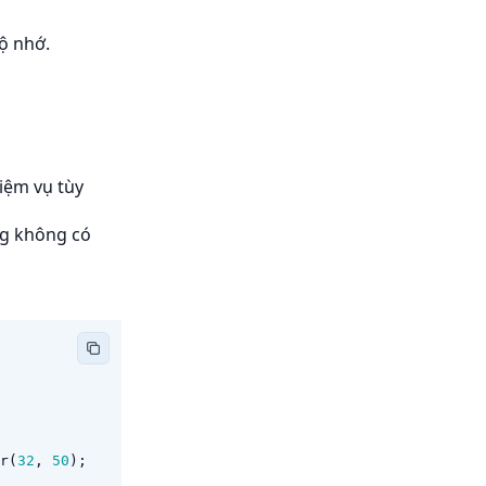
ộ nhớ.
iệm vụ tùy
ng không có
r
(
32
,
50
);