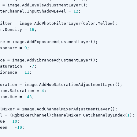
=
image
.
AddLevelsAdjustmentLayer
();
terChannel
.
InputShadowLevel
=
12
;
ilter
=
image
.
AddPhotoFilterLayer
(
Color
.
Yellow
);
r
.
Density
=
16
;
re
=
image
.
AddExposureAdjustmentLayer
();
xposure
=
9
;
ce
=
image
.
AddVibranceAdjustmentLayer
();
aturation
=
-
7
;
ibrance
=
11
;
uration
=
image
.
AddHueSaturationAdjustmentLayer
();
ion
.
Saturation
=
4
;
ion
.
Hue
=
-
43
;
lMixer
=
image
.
AddChannelMixerAdjustmentLayer
();
l
=
(
RgbMixerChannel
)
channelMixer
.
GetChannelByIndex
(
1
);
ue
=
10
;
een
=
-
10
;