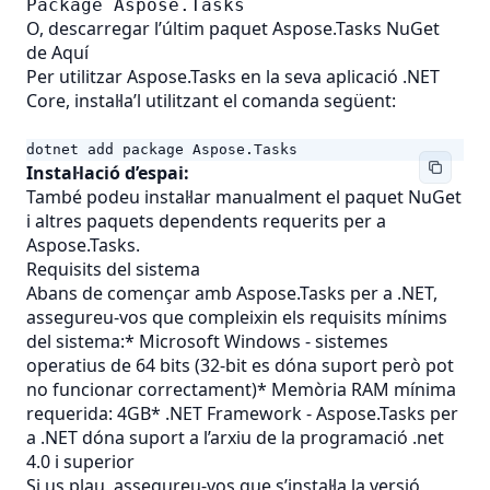
Package Aspose.Tasks
O, descarregar l’últim paquet Aspose.Tasks NuGet
de
Aquí
Per utilitzar Aspose.Tasks en la seva aplicació .NET
Core, instal·la’l utilitzant el comanda següent:
dotnet add package Aspose.Tasks
Instal·lació d’espai:
També podeu instal·lar manualment el paquet NuGet
i altres paquets dependents requerits per a
Aspose.Tasks.
Requisits del sistema
Abans de començar amb Aspose.Tasks per a .NET,
assegureu-vos que compleixin els requisits mínims
del sistema:* Microsoft Windows - sistemes
operatius de 64 bits (32-bit es dóna suport però pot
no funcionar correctament)* Memòria RAM mínima
requerida: 4GB* .NET Framework - Aspose.Tasks per
a .NET dóna suport a l’arxiu de la programació .net
4.0 i superior
Si us plau, assegureu-vos que s’instal·la la versió