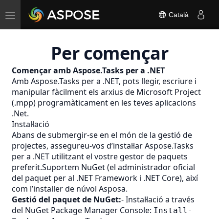
Toggle
Català
navigation
Per començar
Començar amb Aspose.Tasks per a .NET
Amb Aspose.Tasks per a .NET, pots llegir, escriure i
manipular fàcilment els arxius de Microsoft Project
(.mpp) programàticament en les teves aplicacions
.Net.
Instal·lació
Abans de submergir-se en el món de la gestió de
projectes, assegureu-vos d’instal·lar Aspose.Tasks
per a .NET utilitzant el vostre gestor de paquets
preferit.Suportem NuGet (el administrador oficial
del paquet per al .NET Framework i .NET Core), així
com l’installer de núvol Asposa.
Gestió del paquet de NuGet:
- Instal·lació a través
del NuGet Package Manager Console:
Install-