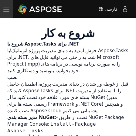
Toggle
فارسی
navigation
شروع به کار
شروع با Aspose.Tasks برای .NET
خوش آمدید به دنیای مدیریت پروژه اتوماتیک!با Aspose.Tasks
برای .NET، شما به راحتی می توانید فایل های Microsoft
Project (.mpp) را به صورت برنامه نویسی در برنامه های
خود بخوانید، بنویسید و دستکاری کنید.
نصب
قبل از غوطه ور شدن در دنیای مدیریت پروژه، اطمینان حاصل
کنید که Aspose.Tasks برای .NET را با استفاده از مدیریت
بسته های مورد علاقه خود نصب کنید.ما از NuGet (مدیر
رسمی بسته ها برای Framework و .NET Core) و همچنین
نصب کننده Aspose Cloud پشتیبانی می کنیم.
- نصب از طریق NuGet Package
مدیر بسته بندی NuGet:
Manager Console:
Install-Package
Aspose.Tasks