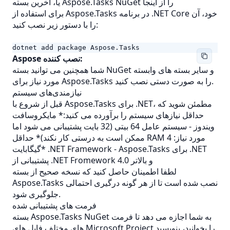
یا، آخرین بسته Aspose.Tasks NuGet را از
اینجا
برای استفاده از Aspose.Tasks در برنامه .NET Core خود، آن
را با دستور زیر نصب کنید:
dotnet add package Aspose.Tasks
Aspose نصب کننده:
شما همچنین می توانید بسته NuGet و سایر بسته های وابسته
مورد نیاز برای Aspose.Tasks را به صورت دستی نصب کنید.
نیازمندی‌های سیستم
قبل از شروع با Aspose.Tasks برای .NET، مطمئن شوید که
حداقل نیازهای سیستم را برآورده می کنید:* مایکروسافت
ویندوز - سیستم عامل 64 بیتی (32 بایت پشتیبانی می شود اما
ممکن است به درستی کار نکند)* حداقل RAM مورد نیاز: 4
گیگابایت* .NET Framework - Aspose.Tasks برای .NET
پشتیبانی از .NET Fromework 4.0 و بالاتر
لطفا اطمینان حاصل کنید که نسخه صحیح از بسته
Aspose.Tasks نصب شده است تا از هر گونه درگیری احتمالی
جلوگیری شود.
فرمت های پشتیبانی شده
بسته Aspose.Tasks NuGet به شما اجازه می دهد تا فرمت
های مختلف فایل های Microsoft Project را بخوانید، بنویسید