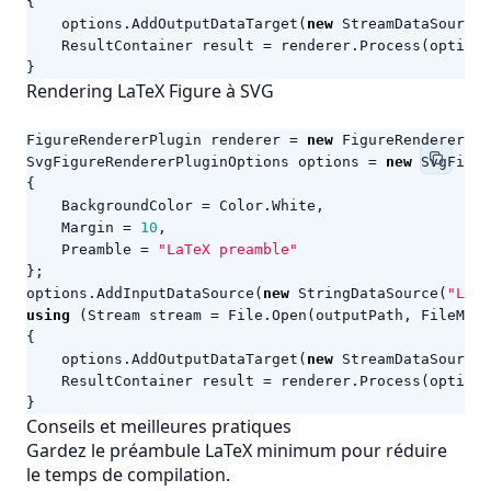
{
options
.
AddOutputDataTarget
(
new
StreamDataSource
(
ResultContainer
result
=
renderer
.
Process
(
options
}
Rendering LaTeX Figure à SVG
FigureRendererPlugin
renderer
=
new
FigureRendererPlu
SvgFigureRendererPluginOptions
options
=
new
SvgFigur
{
BackgroundColor
=
Color
.
White
,
Margin
=
10
,
Preamble
=
"LaTeX preamble"
};
options
.
AddInputDataSource
(
new
StringDataSource
(
"LaTe
using
(
Stream
stream
=
File
.
Open
(
outputPath
,
FileMode
{
options
.
AddOutputDataTarget
(
new
StreamDataSource
(
ResultContainer
result
=
renderer
.
Process
(
options
}
Conseils et meilleures pratiques
Gardez le préambule LaTeX minimum pour réduire
le temps de compilation.