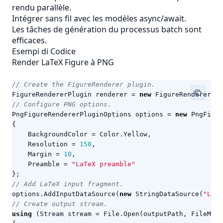
rendu parallèle.
Intégrer sans fil avec les modèles async/await.
Les tâches de génération du processus batch sont
efficaces.
Esempi di Codice
Render LaTeX Figure à PNG
// Create the FigureRenderer plugin.
FigureRendererPlugin
renderer
=
new
FigureRendererPlu
// Configure PNG options.
PngFigureRendererPluginOptions
options
=
new
PngFigur
{
BackgroundColor
=
Color
.
Yellow
,
Resolution
=
150
,
Margin
=
10
,
Preamble
=
"LaTeX preamble"
};
// Add LaTeX input fragment.
options
.
AddInputDataSource
(
new
StringDataSource
(
"LaTe
// Create output stream.
using
(
Stream
stream
=
File
.
Open
(
outputPath
,
FileMode