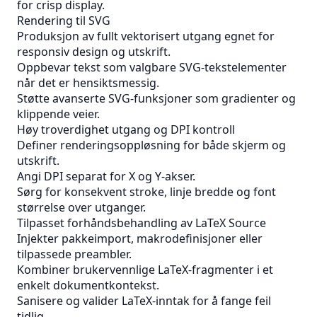
for crisp display.
Rendering til SVG
Produksjon av fullt vektorisert utgang egnet for
responsiv design og utskrift.
Oppbevar tekst som valgbare SVG-tekstelementer
når det er hensiktsmessig.
Støtte avanserte SVG-funksjoner som gradienter og
klippende veier.
Høy troverdighet utgang og DPI kontroll
Definer renderingsoppløsning for både skjerm og
utskrift.
Angi DPI separat for X og Y-akser.
Sørg for konsekvent stroke, linje bredde og font
størrelse over utganger.
Tilpasset forhåndsbehandling av LaTeX Source
Injekter pakkeimport, makrodefinisjoner eller
tilpassede preambler.
Kombiner brukervennlige LaTeX-fragmenter i et
enkelt dokumentkontekst.
Sanisere og valider LaTeX-inntak for å fange feil
tidlig.