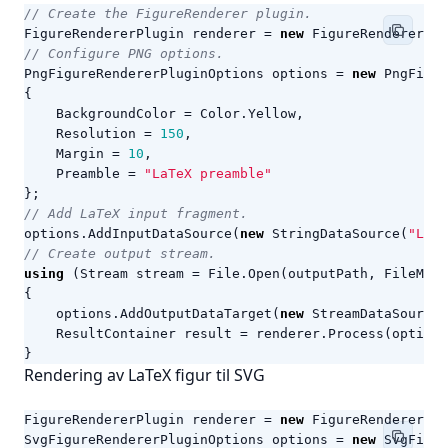
// Create the FigureRenderer plugin.
FigureRendererPlugin
renderer
=
new
FigureRendererPlu
// Configure PNG options.
PngFigureRendererPluginOptions
options
=
new
PngFigur
{
BackgroundColor
=
Color
.
Yellow
,
Resolution
=
150
,
Margin
=
10
,
Preamble
=
"LaTeX preamble"
};
// Add LaTeX input fragment.
options
.
AddInputDataSource
(
new
StringDataSource
(
"LaTe
// Create output stream.
using
(
Stream
stream
=
File
.
Open
(
outputPath
,
FileMode
{
options
.
AddOutputDataTarget
(
new
StreamDataSource
(
ResultContainer
result
=
renderer
.
Process
(
options
}
Rendering av LaTeX figur til SVG
FigureRendererPlugin
renderer
=
new
FigureRendererPlu
SvgFigureRendererPluginOptions
options
=
new
SvgFigur