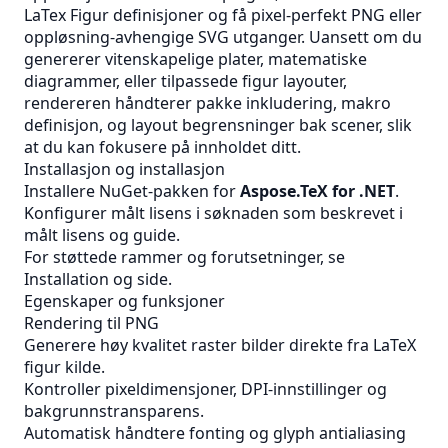
LaTex Figur definisjoner og få pixel-perfekt PNG eller
oppløsning-avhengige SVG utganger. Uansett om du
genererer vitenskapelige plater, matematiske
diagrammer, eller tilpassede figur layouter,
rendereren håndterer pakke inkludering, makro
definisjon, og layout begrensninger bak scener, slik
at du kan fokusere på innholdet ditt.
Installasjon og installasjon
Installere NuGet-pakken for
Aspose.TeX for .NET
.
Konfigurer målt lisens i søknaden som beskrevet i
målt lisens
og guide.
For støttede rammer og forutsetninger, se
Installation
og side.
Egenskaper og funksjoner
Rendering til PNG
Generere høy kvalitet raster bilder direkte fra LaTeX
figur kilde.
Kontroller pixeldimensjoner, DPI-innstillinger og
bakgrunnstransparens.
Automatisk håndtere fonting og glyph antialiasing