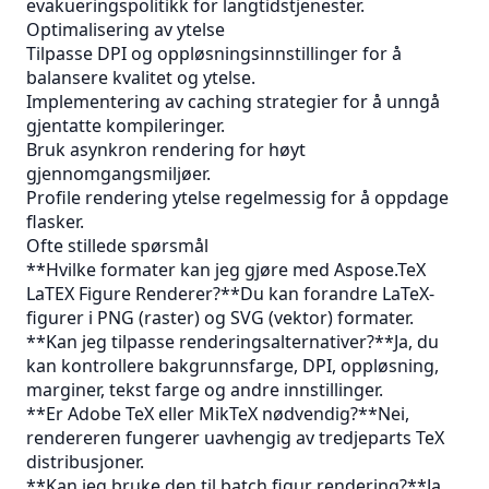
evakueringspolitikk for langtidstjenester.
Optimalisering av ytelse
Tilpasse DPI og oppløsningsinnstillinger for å
balansere kvalitet og ytelse.
Implementering av caching strategier for å unngå
gjentatte kompileringer.
Bruk asynkron rendering for høyt
gjennomgangsmiljøer.
Profile rendering ytelse regelmessig for å oppdage
flasker.
Ofte stillede spørsmål
**Hvilke formater kan jeg gjøre med Aspose.TeX
LaTEX Figure Renderer?**Du kan forandre LaTeX-
figurer i PNG (raster) og SVG (vektor) formater.
**Kan jeg tilpasse renderingsalternativer?**Ja, du
kan kontrollere bakgrunnsfarge, DPI, oppløsning,
marginer, tekst farge og andre innstillinger.
**Er Adobe TeX eller MikTeX nødvendig?**Nei,
rendereren fungerer uavhengig av tredjeparts TeX
distribusjoner.
**Kan jeg bruke den til batch figur rendering?**Ja,