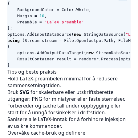
{
BackgroundColor
=
Color
.
White
,
Margin
=
10
,
Preamble
=
"LaTeX preamble"
};
options
.
AddInputDataSource
(
new
StringDataSource
(
"LaTe
using
(
Stream
stream
=
File
.
Open
(
outputPath
,
FileMode
{
options
.
AddOutputDataTarget
(
new
StreamDataSource
(
ResultContainer
result
=
renderer
.
Process
(
options
}
Tips og beste praksis
Hold LaTeX-preambelen minimal for å redusere
sammensetningstiden.
Bruk
SVG
for skalerbare eller utskriftsberette
utganger; PNG for miniatyrer eller faste størrelser.
Forbereder og cache tall under oppbygging eller
start for å unngå forsinkelser i driftstiden.
Sanisere alle LaTeX-inntak for å forhindre injeksjon
av usikre kommandoer.
Overvåke cache-bruk og definere