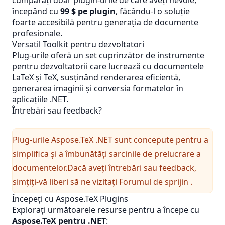
cumpărați doar plugin-urile de care aveți nevoie,
începând cu
99 $ pe plugin
, făcându-l o soluție
foarte accesibilă pentru generația de documente
profesionale.
Versatil Toolkit pentru dezvoltatori
Plug-urile oferă un set cuprinzător de instrumente
pentru dezvoltatorii care lucrează cu documentele
LaTeX și TeX, susținând renderarea eficientă,
generarea imaginii și conversia formatelor în
aplicațiile .NET.
Întrebări sau feedback?
Plug-urile Aspose.TeX .NET sunt concepute pentru a
simplifica și a îmbunătăți sarcinile de prelucrare a
documentelor.Dacă aveți întrebări sau feedback,
simțiți-vă liberi să ne vizitați
Forumul de sprijin
.
Începeți cu Aspose.TeX Plugins
Explorați următoarele resurse pentru a începe cu
Aspose.TeX pentru .NET
: