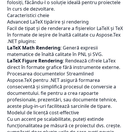
folosiți, făcându-l o soluție ideală pentru proiectele
în curs de dezvoltare.
Caracteristici cheie
Advanced LaTeX tipărire și rendering
Facil de tipat și de renderare a fișierelor LaTeX și TeX
în formate de ieșire de înaltă calitate cu Aspose.Tex
.NET plugins:
LaTeX Math Rendering
: Generă expresii
matematice de înaltă calitate în
PNL
şi SVG.
LaTeX Figure Rendering
: Rendează cifrele LaTex
direct în formate grafice fără instrumente externe.
Procesarea documentelor Streamlined
Aspose.TeX pentru .NET asigură formarea
consecventă și simplifică procesul de conversie a
documentului. fie pentru a crea rapoarte
profesionale, prezentări, sau documente tehnice,
aceste plug-in-uri facilitează sarcinile de tipare.
Modelul de licență cost-effective
Cu un accent pe scalabilitate, puteți extinde
funcționalitatea pe măsură ce proiectul dvs. crește.