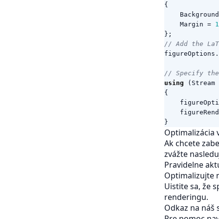
{
Background
Margin
=
1
};
// Add the LaT
figureOptions
.
// Specify the
using
(
Stream
{
figureOpti
figureRend
}
Optimalizácia 
Ak chcete zabe
zvážte nasleduj
Pravidelne akt
Optimalizujte 
Uistite sa, že
renderingu.
Odkaz na náš 
Pre pomoc navš