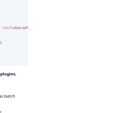
 \includegraphics{example.jpg} \end{figure}"
));
)
 plugins
,
as batch
]