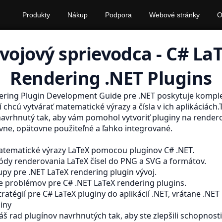
Produkty
Nákup
Podpora
Webové stránky
vojový sprievodca - C# La
Rendering .NET Plugins
ering Plugin Development Guide pre .NET poskytuje komple
í chcú vytvárať matematické výrazy a čísla v ich aplikáciách
navrhnutý tak, aby vám pomohol vytvoriť pluginy na render
ívne, opätovne použiteľné a ľahko integrované.
atematické výrazy LaTeX pomocou plugínov C# .NET.
ódy renderovania LaTeX čísel do
PNG
a
SVG
a formátov.
upy pre .NET LaTeX rendering plugin vývoj.
ie problémov pre C# .NET LaTeX rendering plugins.
ratégií pre C# LaTeX pluginy do aplikácií .NET, vrátane .NET
iny
š rad plugínov navrhnutých tak, aby ste zlepšili schopnost