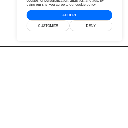
cookies for personalization, analytics, and ads. By
using our site, you agree to
our cookie policy
.
ACCEPT
CUSTOMIZE
DENY
Cenník
Webové Stránky