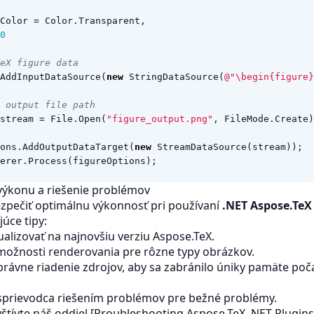
Color
=
Color
.
Transparent
,
0
eX figure data
AddInputDataSource
(
new
StringDataSource
(
@"\begin{figure}
 output file path
stream
=
File
.
Open
(
"figure_output.png"
,
FileMode
.
Create
)
ons
.
AddOutputDataTarget
(
new
StreamDataSource
(
stream
));
erer
.
Process
(
figureOptions
);
výkonu a riešenie problémov
zpečiť optimálnu výkonnosť pri používaní
.NET Aspose.TeX
úce tipy:
ualizovať na najnovšiu verziu Aspose.TeX.
možnosti renderovania pre rôzne typy obrázkov.
 správne riadenie zdrojov, aby sa zabránilo úniky pamäte poč
sprievodca riešením problémov pre bežné problémy.
tívte náš oddiel [Proubleshooting Aspose.TeX .NET Plugins