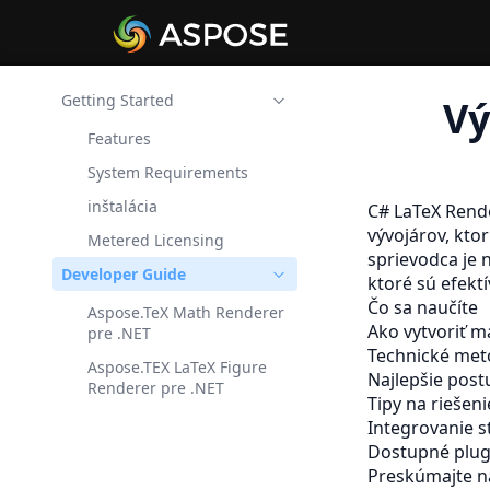
Getting Started
Vý
Features
System Requirements
inštalácia
C# LaTeX Rend
vývojárov, ktor
Metered Licensing
sprievodca je 
Developer Guide
ktoré sú efekt
Čo sa naučíte
Aspose.TeX Math Renderer
Ako vytvoriť m
pre .NET
Technické met
Aspose.TEX LaTeX Figure
Najlepšie post
Renderer pre .NET
Tipy na riešen
Integrovanie st
Dostupné plug
Preskúmajte ná