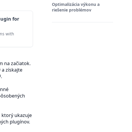
Optimalizácia výkonu a
riešenie problémov
ugin for
ns with
m na začiatok.
a získajte
.
onné
spôsobených
, ktorý ukazuje
ných plugínov.