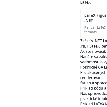
LaTeX:
LaTeX Figur
.NET
Render LaTeX 
formats
Začať s .NET L
.NET LaTeX Ren
Ak ste nováčik
Naučte sa zákl
vedomosti o vy
Pokročilé C# L
Pre skúsených
renderovanie L
farieb a spraco
Príklad kódu a
Náš sprievodc
praktické impl
Príklad LaTeX 