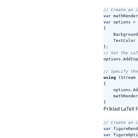
// Create an i
var
mathRender
var
options
=
{
Background
TextColor
};
// Set the LaT
options
.
AddInp
// Specify the
using
(
Stream
{
options
.
Ad
mathRender
}
Príklad LaTeX 
// Create an i
var
figureRend
var
figureOpti