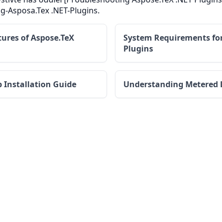
g-Asposa.Tex .NET-Plugins.
tures of Aspose.TeX
System Requirements for
Plugins
p Installation Guide
Understanding Metered 