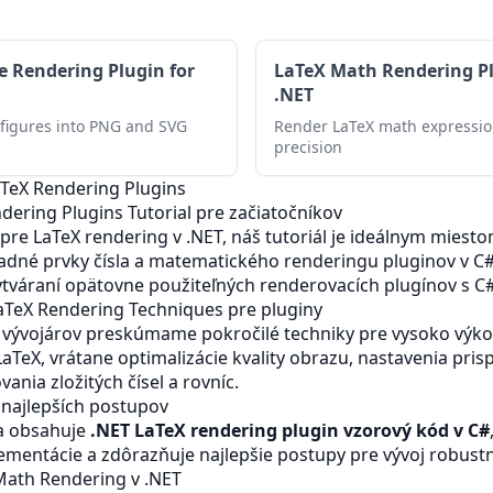
e Rendering Plugin for
LaTeX Math Rendering Pl
.NET
figures into PNG and SVG
Render LaTeX math expressio
precision
aTeX Rendering Plugins
dering Plugins Tutorial pre začiatočníkov
 pre LaTeX rendering v .NET, náš tutoriál je ideálnym miesto
adné prvky čísla a matematického renderingu pluginov v C# 
tváraní opätovne použiteľných renderovacích plugínov s C#
aTeX Rendering Techniques pre pluginy
 vývojárov preskúmame pokročilé techniky pre vysoko výk
aTeX, vrátane optimalizácie kvality obrazu, nastavenia pri
vania zložitých čísel a rovníc.
 najlepších postupov
a obsahuje
.NET LaTeX rendering plugin vzorový kód v C#
ementácie a zdôrazňuje najlepšie postupy pre vývoj robust
Math Rendering v .NET