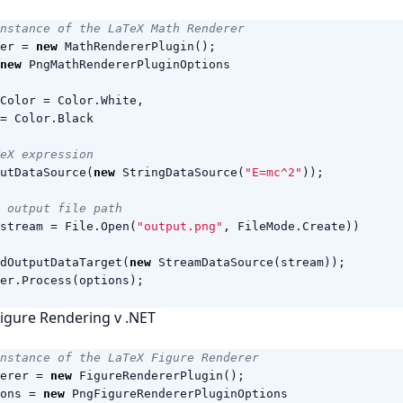
nstance of the LaTeX Math Renderer
er
=
new
MathRendererPlugin
();
new
PngMathRendererPluginOptions
Color
=
Color
.
White
,
=
Color
.
Black
eX expression
utDataSource
(
new
StringDataSource
(
"E=mc^2"
));
 output file path
stream
=
File
.
Open
(
"output.png"
,
FileMode
.
Create
))
dOutputDataTarget
(
new
StreamDataSource
(
stream
));
er
.
Process
(
options
);
Figure Rendering v .NET
nstance of the LaTeX Figure Renderer
erer
=
new
FigureRendererPlugin
();
ons
=
new
PngFigureRendererPluginOptions