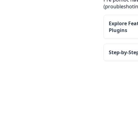
(proubleshotin
Explore Fea
Plugins
Step-by-Ste