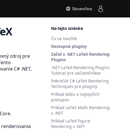
O
Slovenčina
TeX
Na tejto stránke
Čo sa naučíte
Dostupné pluginy
Začať s .NET LaTeX Rendering
xný zdroj pre
Plugins
.Tento
.NET LaTeX Rendering Plugins
ovanie C# .NET,
Tutorial pre začiatočníkov
Pokročilé C# LaTeX Rendering
Techniques pre pluginy
Príklad kódu a najlepších
postupov
Príklad LaTeX Math Rendering
 Core.
v .NET
Príklad LaTeX Figure
i renderovania
Rendering v .NET