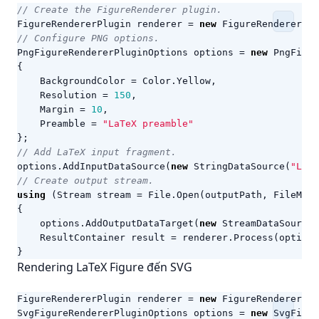
// Create the FigureRenderer plugin.
FigureRendererPlugin
renderer
=
new
FigureRendererPlu
// Configure PNG options.
PngFigureRendererPluginOptions
options
=
new
PngFigur
{
BackgroundColor
=
Color
.
Yellow
,
Resolution
=
150
,
Margin
=
10
,
Preamble
=
"LaTeX preamble"
};
// Add LaTeX input fragment.
options
.
AddInputDataSource
(
new
StringDataSource
(
"LaTe
// Create output stream.
using
(
Stream
stream
=
File
.
Open
(
outputPath
,
FileMode
{
options
.
AddOutputDataTarget
(
new
StreamDataSource
(
ResultContainer
result
=
renderer
.
Process
(
options
}
Rendering LaTeX Figure đến SVG
FigureRendererPlugin
renderer
=
new
FigureRendererPlu
SvgFigureRendererPluginOptions
options
=
new
SvgFigur