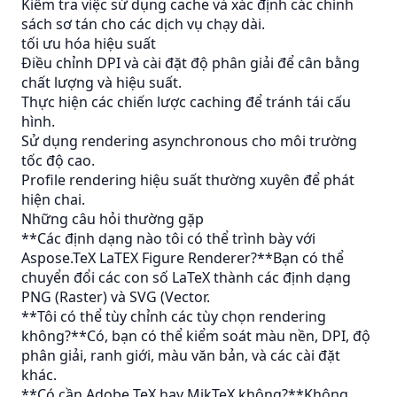
Kiểm tra việc sử dụng cache và xác định các chính
sách sơ tán cho các dịch vụ chạy dài.
tối ưu hóa hiệu suất
Điều chỉnh DPI và cài đặt độ phân giải để cân bằng
chất lượng và hiệu suất.
Thực hiện các chiến lược caching để tránh tái cấu
hình.
Sử dụng rendering asynchronous cho môi trường
tốc độ cao.
Profile rendering hiệu suất thường xuyên để phát
hiện chai.
Những câu hỏi thường gặp
**Các định dạng nào tôi có thể trình bày với
Aspose.TeX LaTEX Figure Renderer?**Bạn có thể
chuyển đổi các con số LaTeX thành các định dạng
PNG (Raster) và SVG (Vector.
**Tôi có thể tùy chỉnh các tùy chọn rendering
không?**Có, bạn có thể kiểm soát màu nền, DPI, độ
phân giải, ranh giới, màu văn bản, và các cài đặt
khác.
**Có cần Adobe TeX hay MikTeX không?**Không,