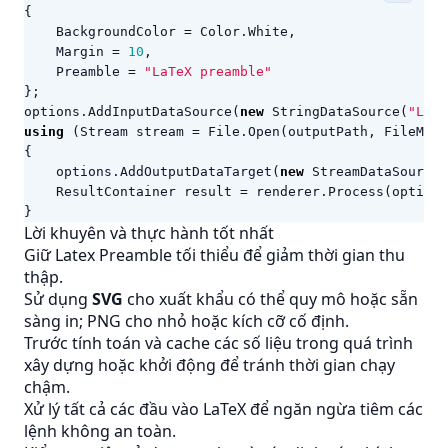
{
BackgroundColor
=
Color
.
White
,
Margin
=
10
,
Preamble
=
"LaTeX preamble"
};
options
.
AddInputDataSource
(
new
StringDataSource
(
"LaTe
using
(
Stream
stream
=
File
.
Open
(
outputPath
,
FileMode
{
options
.
AddOutputDataTarget
(
new
StreamDataSource
(
ResultContainer
result
=
renderer
.
Process
(
options
}
Lời khuyên và thực hành tốt nhất
Giữ Latex Preamble tối thiểu để giảm thời gian thu
thập.
Sử dụng
SVG
cho xuất khẩu có thể quy mô hoặc sẵn
sàng in; PNG cho nhỏ hoặc kích cỡ cố định.
Trước tính toán và cache các số liệu trong quá trình
xây dựng hoặc khởi động để tránh thời gian chạy
chậm.
Xử lý tất cả các đầu vào LaTeX để ngăn ngừa tiêm các
lệnh không an toàn.