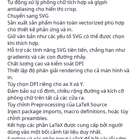
Tự động xử lý phông chữ tích hợp và glyph
antialiasing cho hiển thị crisp.
Chuyển sang SVG
Sản xuất sản phẩm hoàn toàn vectorized phù hợp
cho thiết kế phản ứng và in.
Giữ văn bản như các yếu tố SVG có thể được chọn
khi thích hợp.
Hỗ trợ các tính năng SVG tiên tiến, chẳng hạn như
gradients và các con đường nhảy.
Chất lượng cao và kiểm soát DPI
Thiết lập độ phân giải rendering cho cả màn hình và
in.
Tùy chọn DPI riêng cho ax X và Y.
Đảm bảo sự cố định, chiều rộng đường và kích cỡ
phông chữ trên tất cả các cửa ra.
Tùy chỉnh Preprocessing của LaTeX Source
Inject package imports, macro definitions, hoặc tùy
chỉnh preambles.
Kết hợp các phần LaTeX được cung cấp bởi người
dùng vào một bối cảnh tài liệu duy nhất.
Sanitize và xác nhận input LaTeX để bắt các lỗi sớm.