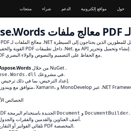
حول
مواقع إلكترونية
الدعم
شراء
منتجات
معالج الملفات لـ .NET هو ملحق شامل للمطورين الذين يحتاجون إلى السيطرة
PDF
ا
القوية والخفيفة على مستندات PDF داخل تط
وتخزين ملفات PDF مع الحفاظ على التصميم والنصوص والولاء البصري.
.
NuGet
من خلال
Aspose.Words
في مشروعك.
ose.Words.dll
إذا لزم الأمر.
إعداد الترخيص، بما في ذلك
ترخيص م
متوافق مع ويندوز، لينكس، ماكوس، Xamarin، و 
الخصائص الأ
.
و
تثبيت مستندات PDF الجديدة باستخدام البرمجة
Document
DocumentBuilder
أضف العناوين والقدمين والفقرات والجدول والصور والقوائم.
تلقائي الفواتير أو التقارير، أو أي خروقات PDF المخصصة.