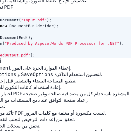
تخصيص الإنتاج: ضغط الصورة، والشفافية، أو التوقيعات الرقمية.
نموذج الرمز: تحرير PDF
Document
(
"Input.pdf"
);
new
DocumentBuilder
(
doc
);
DocumentEnd
();
n
(
"Produced by Aspose.Words PDF Processor for .NET"
);
edOutput.pdf"
);
أ
إعطاء الموارد الحرة على الفور.
ment
لتحسين استخدام الذاكرة.
و
ptions
SaveOptions
تطبيع المساحة البيضاء والتشفير قبل إجراء استبدال النص.
إعادة استخدام كائنات التكوين للعمليات المجموعة.
اختبار تدفقات العمل مع PDF المشفرة باستخدام كل من مصداقية صالحة وغير صحيحة.
إعداد صفحة التوافق عند دمج المستندات مع التوجهات المختلطة.
نصا
تأكد من أن ملفات إدخال PDF ليست مكسورة أو مغلقة مع كلمات المرور.
تحقق من إعدادات الترخيص لتجنب انقطاع وقت التشغيل.
تحقق من سجلات الخطأ لتفريغ الإدراك.