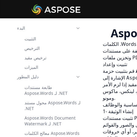
البدء
التثبيت
لكلمات .Words
الترخيص
بيقات .Net. مع API القوي ، يمكنك إنشاء وتحميل وتحرير
ترخيص مقيد
تثبيت وإعداد
الميزات
قم بتثبيت حزمة
دليل المطور
الإشارة إلى
Asp
قيد
طابعة مستندات
MonoDevelop عبر .NET Framework، ونيت كور،
Aspose.Words لـ .NET
ومونو.
محول مستند Aspose.Words لـ
ساسية والوظائف
.NET
1- إنشاء الوثيقة
Aspose.Words Document
Watermark لـ .NET
معالج الكلمات Aspose.Words