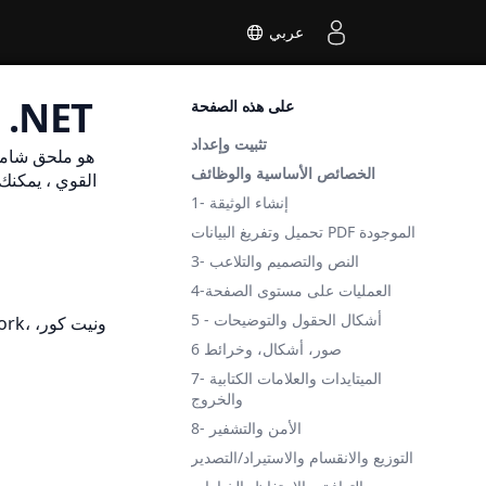
عربي
Aspose.Words معالج ملفات PDF لـ .NET
على هذه الصفحة
تثبيت وإعداد
الخصائص الأساسية والوظائف
1- إنشاء الوثيقة
تحميل وتفريغ البيانات PDF الموجودة
3- النص والتصميم والتلاعب
4-العمليات على مستوى الصفحة
5 - أشكال الحقول والتوضيحات
6 صور، أشكال، وخرائط
7- الميتايدات والعلامات الكتابية
والخروج
8- الأمن والتشفير
التوزيع والانقسام والاستيراد/التصدير