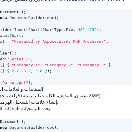
Document
();
new
DocumentBuilder
(
doc
);
ilder
.
InsertChart
(
ChartType
.
Pie
,
432
,
252
);
ape
.
Chart
;
xt
=
"Produced by Aspose.Words PDF Processor"
;
lear
();
dd
(
"Series 1"
,
[]
{
"Category 1"
,
"Category 2"
,
"Category 3"
},
[]
{
2.7
,
3.2
,
0.8
});
tOutput.pdf"
);
7- الميتايدات والعلامات ا
قراءة وتحديث البيانات الميتا (عنوان، المؤلف، الكلمات الرئيسية، XMP).
إنشاء علامات التسجيل الهرمية لتحسين الملاحة.
يحدد البرمجيات الوجهات للخرائط والعلامات.
Document
();
new
DocumentBuilder
(
doc
);