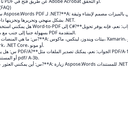
تأكيد إخراج الامتثال PDF عن طريق فتح في Adobe Acrobat أو التحقق.
الأسئلة المتكررة (AQ
PDF بشكل منهجي وتحريرها وتخزينها داخل تطبيقات .NET.
PDF بسهولة جنبا إلى جنب مع ميزات تحرير PDF المتقدمة.
.NET Framework، .NET Core، أو مونو.
أو المستندات المتوافقة مع pdf/ A-3b.
ت .NET GitHub
**س: أين يمكنني العثور على رمز العينة?**A: زيارة