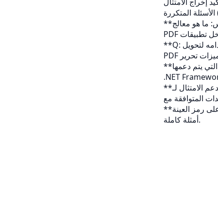
F)
**س: ما هو معالج Aspose.Words PDF لـ .NET?**A: إنه ملحق غني بالميزات مصمم لإنشاء وثيقة
**Q: هل يمكنني استخدامه لتحويل Word-to-PDF إلى C#?**الجواب: نعم، فإنه يوفر تحويل Word-to-
**س: ما هي المنصات التي يتم دعمها?**A: بيئات ويندوز، لينكس، ماكوس، Xamarin، و Mono مع
**س: هل يدعم الامتثال لـ PDF/A?**الجواب: نعم، يمكنك تصدير الملفات مثل PDF/A-1b، PDF / A-2b
أمثلة كاملة.