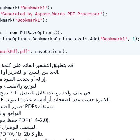
ookmark
(
"Bookmark1"
);
"Generated by Aspose.Words PDF Processor"
);
kmark
(
"Bookmark1"
);
s
=
new
PdfSaveOptions
();
tlineOptions
.
BookmarksOutlineLevels
.
Add
(
"Bookmark1"
,
1
);
markPdf.pdf"
,
saveOptions
);
8
قم بتطبيق التشفير القائم على كلمة المرور أو الشهادة.
الحد من النسخ أو التحرير أو الإشارة أو الطباعة.
إزالة أو تحديث القيود مع شهادات صالحة.
التوزيع والانقسام و
دمج العديد من ملفات PDF في ملف واحد مع عدد قابل للتعديل.
تقسيم ملفات PDF الكبيرة حسب عدد الصفحات أو أقسام علامة التبويب.
تصدير الصفحات المختارة إلى PDFs مستقلة.
التوافق وال
حفظ مع خيارات إصدارات PDF (1.4–2.0).
إنشاء ملفات PDF المسمى للوصول.
تصديرها كملفات PDF/A-1b، 2b أو 3b.