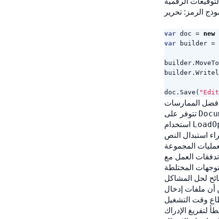
var
doc
=
new
var
builder
=
builder
.
MoveTo
builder
.
Writel
doc
.
Save
(
"Edit
فضل الممارسات
تتوفر على
Docu
استخدام
LoadO
ئح لحل المشاكل