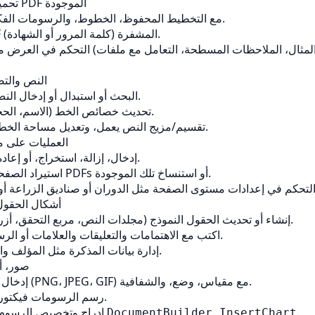
تحميل وتفريغ البيانات PDF الموجودة
تحميل PDFs مع التخطيط المحفوظ، الخطوط، والرسومات الفكتور.
دعم لملفات PDF المشفرة (كلمة المرور أو الشهادة).
التحكم في العرض مع خيارات الشحن (على سبيل المثال
3- النص وال
البحث أو استبدال أو إدخال النص بطريقة برمجية.
تحديث خصائص الخط (الاسم، الحجم، النمط، اللون).
تقسيم/مزيج النص يعمل، وتعديل مساحة الخط، وتنفيذ التأثيرات.
4-العمليات على
إدخال، إزالة، استخراج، أو إعادة ترتيب الصفحات.
استيراد الصفحات من غيرها من PDFs أو استنساخ تلك الموجودة.
5 - أشكال الحق
إنشاء أو تحديث الحقول النموذج (مجلدات النص، مربع التحقق، أزرار الراديو، كومبو).
اكتب مع الاهتمامات والتعليقات والعلامات أو الرسومات المخصصة.
إدارة بيانات المذكرة مثل المؤلف والغموض والتوقيت.
6 صور،
إدخال أو استبدال الصور (PNG، JPEG، GIF) مع مقياس، وضع، والشفافية.
رسم الرسومات فيكتور وتطبيق التصميم.
.
إدراج وتخصيص الرسوم البيانية باستخدام
DocumentBuilder.InsertChart