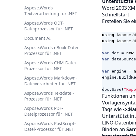
Unterstützte
Word 2003 XM
Aspose.Words
Textverarbeitung für .NET
Schnellstart
Erstellen Sie e
Aspose.Words ODT-
Dateiprozessor für .NET
using
Aspose.W
Document AI
using
Aspose.W
Aspose.Words eBook-Datei
Prozessor für .NET
var
doc
=
new
var
dataSource
Aspose.Words CHM-Datei-
Prozessor für .NET
var
engine
=
n
Aspose.Words Markdown-
engine
.
BuildRe
Dateiverarbeiter für .NET
doc
.
Save
(
"Repo
Aspose.Words Textdatei-
Funktionen und
Prozessor für .NET
Vorlagensynta
Aspose.Words PDF-
Tags wie
<<Na
Dateiprozessor für .NET
Unterstützt in
LINQ-Datenbi
Aspose.Words PostScript-
Binden an
Sam
Datei-Processor für .NET