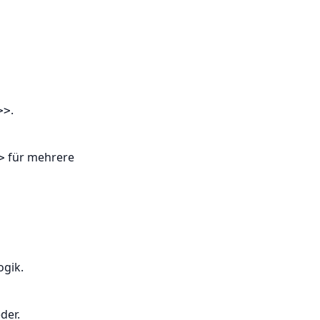
.
>>
für mehrere
>
ogik.
der.