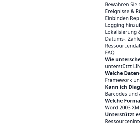
Bewahren Sie e
Ereignisse & R
Einbinden
Rep
Logging hinzu
Lokalisierung 
Datums-, Zahl
Ressourcendate
FAQ
Wie untersche
unterstützt L
Welche Daten
Framework und
Kann ich Dia
Barcodes und a
Welche Forma
Word 2003 XM
Unterstützt e
Ressourcenint