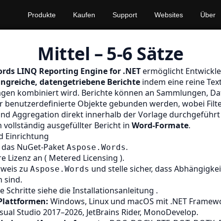
Produkte
Kaufen
Support
Websites
Über
Mittel – 5-6 Sätze
rds LINQ Reporting Engine for .NET
ermöglicht Entwickle
ngreiche, datengetriebene Berichte
indem eine reine Tex
agen kombiniert wird. Berichte können an Sammlungen, D
r benutzerdefinierte Objekte gebunden werden, wobei Filt
nd Aggregation direkt innerhalb der Vorlage durchgeführt
n vollständig ausgefüllter Bericht in
Word-Formate
.
nd Einrichtung
ie das NuGet-Paket
.
Aspose.Words
e Lizenz an (
Metered Licensing
).
rweis zu
und stelle sicher, dass Abhängigke
Aspose.Words
 sind.
e Schritte siehe die
Installationsanleitung
.
Plattformen:
Windows, Linux und macOS mit .NET Framewo
sual Studio 2017–2026, JetBrains Rider, MonoDevelop.