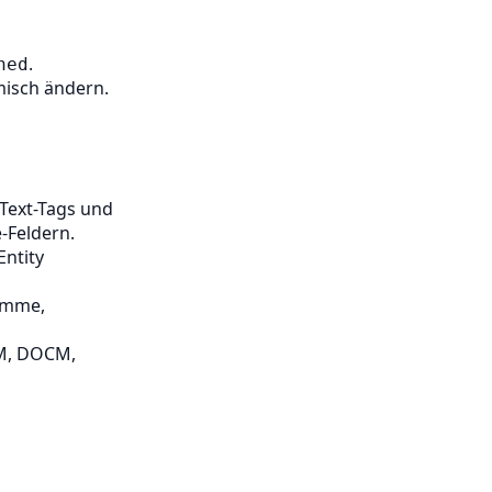
.
hed
misch ändern.
Text-Tags und
-Feldern.
Entity
amme,
M, DOCM,
d