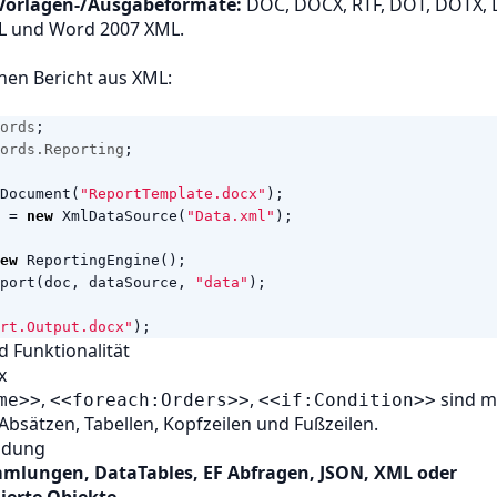
 Vorlagen-/Ausgabeformate:
DOC, DOCX, RTF, DOT, DOTX,
L und Word 2007 XML.
inen Bericht aus XML:
ords
;
ords.Reporting
;
Document
(
"ReportTemplate.docx"
);
=
new
XmlDataSource
(
"Data.xml"
);
ew
ReportingEngine
();
port
(
doc
,
dataSource
,
"data"
);
rt.Output.docx"
);
 Funktionalität
x
,
,
sind m
me>>
<<foreach:Orders>>
<<if:Condition>>
 Absätzen, Tabellen, Kopfzeilen und Fußzeilen.
ndung
mlungen, DataTables,
EF
Abfragen, JSON, XML oder