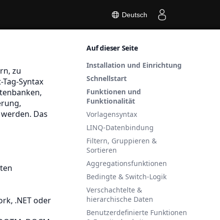
Deutsch
Auf dieser Seite
Installation und Einrichtung
rn, zu
Schnellstart
t-Tag-Syntax
atenbanken,
Funktionen und
Funktionalität
erung,
 werden. Das
Vorlagensyntax
LINQ-Datenbindung
Filtern, Gruppieren &
Sortieren
Aggregationsfunktionen
iten
Bedingte & Switch-Logik
Verschachtelte &
hierarchische Daten
rk, .NET oder
Benutzerdefinierte Funktionen