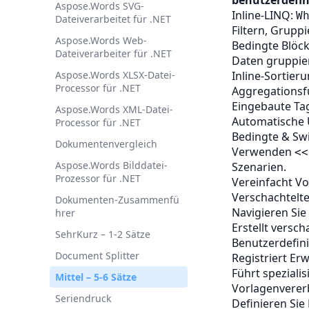
benutzerdefin
Aspose.Words SVG-
Inline-LINQ:
W
Dateiverarbeitet für .NET
Filtern, Grupp
Aspose.Words Web-
Bedingte Blöc
Dateiverarbeiter für .NET
Daten gruppie
Aspose.Words XLSX-Datei-
Inline-Sortier
Processor für .NET
Aggregationsf
Eingebaute Ta
Aspose.Words XML-Datei-
Automatische 
Processor für .NET
Bedingte & Swi
Dokumentenvergleich
Verwenden
<<
Aspose.Words Bilddatei-
Szenarien.
Prozessor für .NET
Vereinfacht Vo
Verschachtelte
Dokumenten‑Zusammenfü
Navigieren Sie 
hrer
Erstellt versc
SehrKurz – 1-2 Sätze
Benutzerdefini
Document Splitter
Registriert Er
Führt speziali
Mittel – 5-6 Sätze
Vorlagenvere
Seriendruck
Definieren Sie