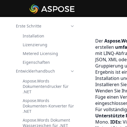
Erste Schritte
Installation
Der
Aspose.Wo
Lizenzierung
erstellen
umfa
mit LINQ-Abfr
Metered Licensing
JSON, XML ode
Eigenschaften
Gruppierung u
Entwicklerhandbuch
Ergebnis ist ei
Installation u
Aspose.Words
Installieren S
Dokumentendrucker für
Wenden Sie Ihr
.NET
Füge einen Ve
Aspose.Words
eingeschlossen
Dokumenten-Konverter für
Für vollständig
.NET
Unterstützte 
Aspose.Words Dokument
Mono.
IDEs:
Vi
Wasserzeichen für .NET