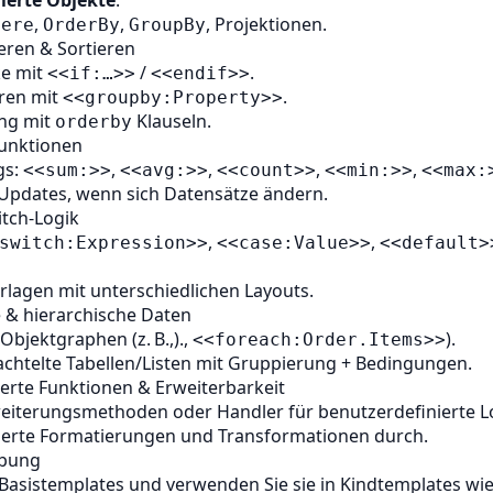
ierte Objekte
.
,
,
, Projektionen.
here
OrderBy
GroupBy
ieren & Sortieren
ke mit
/
.
<<if:…>>
<<endif>>
ren mit
.
<<groupby:Property>>
ung mit
Klauseln.
orderby
unktionen
gs:
,
,
,
,
<<sum:>>
<<avg:>>
<<count>>
<<min:>>
<<max:
Updates, wenn sich Datensätze ändern.
tch-Logik
,
,
switch:Expression>>
<<case:Value>>
<<default>
rlagen mit unterschiedlichen Layouts.
 & hierarchische Daten
Objektgraphen (z. B.,).,
).
<<foreach:Order.Items>>
hachtelte Tabellen/Listen mit Gruppierung + Bedingungen.
erte Funktionen & Erweiterbarkeit
weiterungsmethoden oder Handler für benutzerdefinierte L
sierte Formatierungen und Transformationen durch.
rbung
 Basistemplates und verwenden Sie sie in Kindtemplates wie