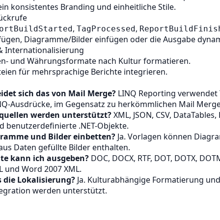
in konsistentes Branding und einheitliche Stile.
ückrufe
,
,
ortBuildStarted
TagProcessed
ReportBuildFinis
fügen, Diagramme/Bilder einfügen oder die Ausgabe dyna
& Internationalisierung
en- und Währungsformate nach Kultur formatieren.
ien für mehrsprachige Berichte integrieren.
idet sich das von Mail Merge?
LINQ Reporting verwendet 
INQ-Ausdrücke, im Gegensatz zu herkömmlichen Mail Merge
quellen werden unterstützt?
XML, JSON, CSV, DataTables, 
 benutzerdefinierte .NET-Objekte.
gramme und Bilder einbetten?
Ja. Vorlagen können Diagr
us Daten gefüllte Bilder enthalten.
te kann ich ausgeben?
DOC, DOCX, RTF, DOT, DOTX, DOT
L und Word 2007 XML.
s die Lokalisierung?
Ja. Kulturabhängige Formatierung un
egration werden unterstützt.