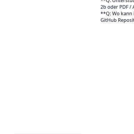
**Q: Unterstüt
2b oder PDF / 
**Q: Wo kann 
GitHub Reposi