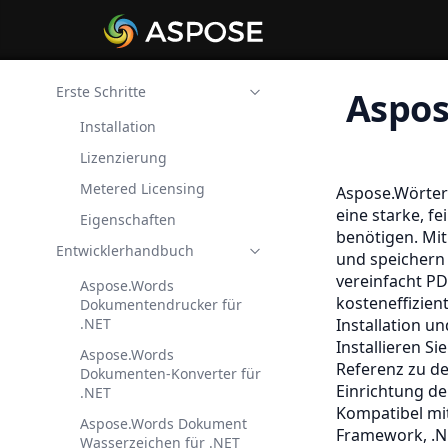
Erste Schritte
Aspos
Installation
Lizenzierung
Metered Licensing
Aspose.Wörte
eine starke, 
Eigenschaften
benötigen. Mit
Entwicklerhandbuch
und speichern 
vereinfacht PD
Aspose.Words
kosteneffizie
Dokumentendrucker für
.NET
Installation u
Installieren Si
Aspose.Words
Referenz zu d
Dokumenten-Konverter für
Einrichtung de
.NET
Kompatibel mi
Aspose.Words Dokument
Framework, .N
Wasserzeichen für .NET