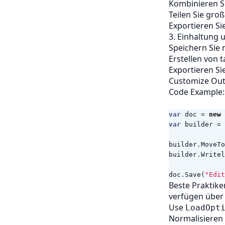
Kombinieren S
Teilen Sie gr
Exportieren Si
3. Einhaltung
Speichern Sie 
Erstellen von 
Exportieren Si
Customize Outp
Code Example:
var
doc
=
new
var
builder
=
builder
.
MoveTo
builder
.
Writel
doc
.
Save
(
"Edit
Beste Praktike
verfügen übe
Use
LoadOpt
Normalisieren 