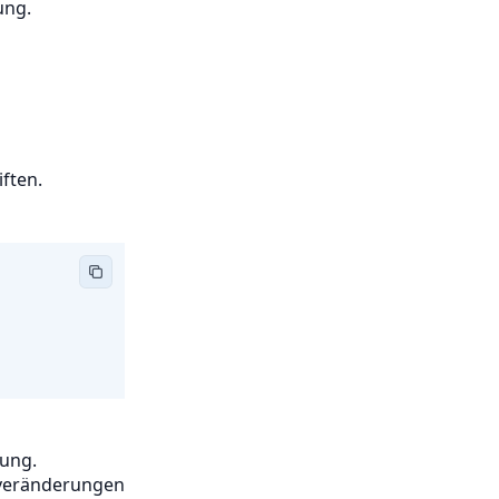
ung.
ften.
ung.
tveränderungen