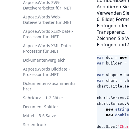
Combo-Boxen)
Aspose.Words SVG-
Annotieren Si
Dateiverarbeitet für .NET
Verwenden Sie
Aspose.Words Web-
6. Bilder, For
Dateiverarbeiter für .NET
Einfügen oder 
Aspose.Words XLSX-Datei-
Transparenz.
Processor für .NET
Zeichnen Sie V
Einfügen und 
Aspose.Words XML-Datei-
Processor für .NET
var
doc
=
new
Dokumentenvergleich
var
builder
=
Aspose.Words Bilddatei-
Prozessor für .NET
var
shape
=
bu
var
chart
=
sh
Dokumenten‑Zusammenfü
chart
.
Title
.
Te
hrer
SehrKurz – 1-2 Sätze
chart
.
Series
.
C
chart
.
Series
.
A
Document Splitter
new
string
Mittel – 5-6 Sätze
new
double
Seriendruck
doc
.
Save
(
"Char