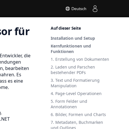
Deutsch
or für
Auf dieser Seite
Installation und Setup
Kernfunktionen und
Funktionen
Entwickler, die
1. Erstellung von Dokumenten
wendungen
2. Laden und Parschen
en, bearbeiten
bestehender PDFs
wahren. Es
3. Text und Formatierung
ass es eine
Manipulation
öme.
4. Page-Level Operationen
5. Form Felder und
Annotationen
.
6. Bilder, Formen und Charts
 .NET
7. Metadaten, Buchmarken
und Outlines