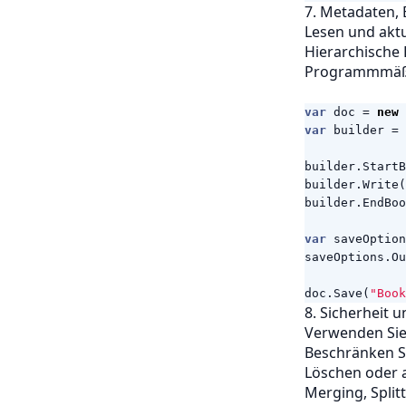
7. Metadaten,
Lesen und aktu
Hierarchische 
Programmmäßig
var
doc
=
new
var
builder
=
builder
.
StartB
builder
.
Write
(
builder
.
EndBoo
var
saveOption
saveOptions
.
Ou
doc
.
Save
(
"Book
8. Sicherheit 
Verwenden Sie 
Beschränken S
Löschen oder a
Merging, Spli