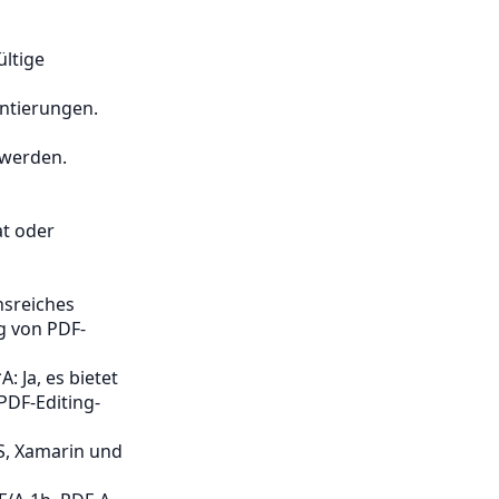
ültige
ntierungen.
 werden.
at oder
nsreiches
g von PDF-
 Ja, es bietet
DF-Editing-
S, Xamarin und