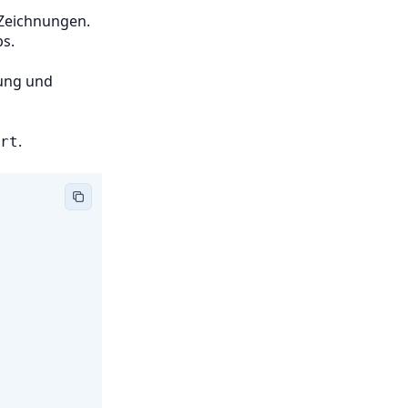
 Zeichnungen.
s.
rung und
.
rt