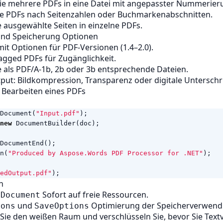
ie mehrere PDFs in eine Datei mit angepasster Nummerier
oße PDFs nach Seitenzahlen oder Buchmarkenabschnitten.
e ausgewählte Seiten in einzelne PDFs.
 und Speicherung Optionen
mit Optionen für PDF-Versionen (1.4–2.0).
tagged PDFs für Zugänglichkeit.
e als PDF/A-1b, 2b oder 3b entsprechende Dateien.
ut: Bildkompression, Transparenz oder digitale Unterschri
 Bearbeiten eines PDFs
Document
(
"Input.pdf"
);
new
DocumentBuilder
(
doc
);
DocumentEnd
();
n
(
"Produced by Aspose.Words PDF Processor for .NET"
);
edOutput.pdf"
);
n
r
Sofort auf freie Ressourcen.
Document
und
Optimierung der Speicherverwend
ions
SaveOptions
Sie den weißen Raum und verschlüsseln Sie, bevor Sie Tex