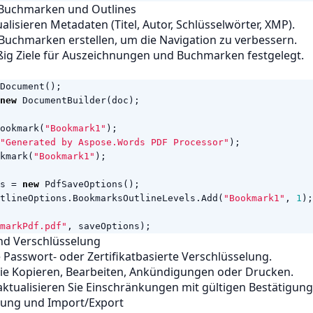
 Buchmarken und Outlines
alisieren Metadaten (Titel, Autor, Schlüsselwörter, XMP).
Buchmarken erstellen, um die Navigation zu verbessern.
 Ziele für Auszeichnungen und Buchmarken festgelegt.
Document
();
new
DocumentBuilder
(
doc
);
ookmark
(
"Bookmark1"
);
"Generated by Aspose.Words PDF Processor"
);
kmark
(
"Bookmark1"
);
s
=
new
PdfSaveOptions
();
tlineOptions
.
BookmarksOutlineLevels
.
Add
(
"Bookmark1"
,
1
);
markPdf.pdf"
,
saveOptions
);
und Verschlüsselung
Passwort- oder Zertifikatbasierte Verschlüsselung.
ie Kopieren, Bearbeiten, Ankündigungen oder Drucken.
ktualisieren Sie Einschränkungen mit gültigen Bestätigung
ttung und Import/Export