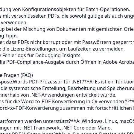
ung von Konfigurationsobjekten für Batch-Operationen.
 mit verschlüsselten PDFs, die sowohl gültige als auch ung
 verwenden.
tup bei der Mischung von Dokumenten mit gemischten Orie
ng Tipps
cher, dass PDFs nicht korrupt oder mit Passwörtern gesperrt
 die Lizenz-Einstellungen, um Laufzeiten zu vermeiden.
 Fehlerlogs für Debugging-Insights.
e die PDF-Compliance-Ausgabe durch Öffnen in Adobe Acrob
te Fragen (FAQ)
spose.Words PDF-Prozessor für .NET?**A: Es ist ein funktio
r die systematische Erstellung, Bearbeitung und Speicherun
nerhalb von .NET-Anwendungen entwickelt wurde.
es für die Word-to-PDF-Konvertierung in C# verwenden#?**A:
d-to-PDF-Konvertierung zusammen mit fortschrittlichen P
lattformen werden unterstützt?**A: Windows, Linux, macO
gen mit .NET Framework, .NET Core oder Mano.