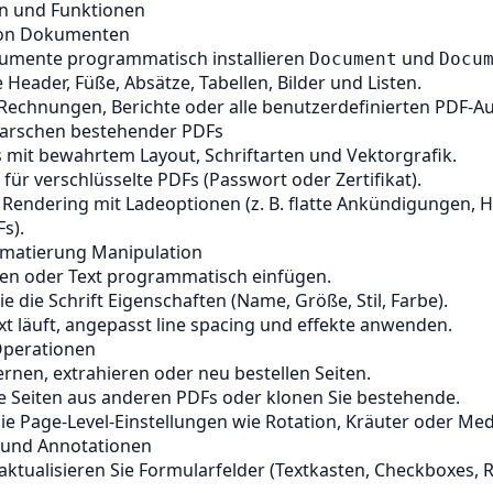
n und Funktionen
 von Dokumenten
mente programmatisch installieren
und
Document
Docu
 Header, Füße, Absätze, Tabellen, Bilder und Listen.
Rechnungen, Berichte oder alle benutzerdefinierten PDF-A
Parschen bestehender PDFs
 mit bewahrtem Layout, Schriftarten und Vektorgrafik.
für verschlüsselte PDFs (Passwort oder Zertifikat).
 Rendering mit Ladeoptionen (z. B. flatte Ankündigungen,
s).
rmatierung Manipulation
zen oder Text programmatisch einfügen.
ie die Schrift Eigenschaften (Name, Größe, Stil, Farbe).
xt läuft, angepasst line spacing und effekte anwenden.
Operationen
ernen, extrahieren oder neu bestellen Seiten.
e Seiten aus anderen PDFs oder klonen Sie bestehende.
Sie Page-Level-Einstellungen wie Rotation, Kräuter oder Me
r und Annotationen
 aktualisieren Sie Formularfelder (Textkasten, Checkboxes, 