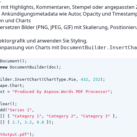
.
e mit Highlights, Kommentaren, Stempel oder angepassten
 Ankündigungsmetadata wie Autor, Opacity und Timestamp
men und Charts
ersetzen Bilder (PNG, JPEG, GIF) mit Skalierung, Positionie
ektorgrafik und anwenden Sie Styling.
Anpassung von Charts mit
DocumentBuilder.InsertCha
Document
();
new
DocumentBuilder
(
doc
);
ilder
.
InsertChart
(
ChartType
.
Pie
,
432
,
252
);
ape
.
Chart
;
xt
=
"Produced by Aspose.Words PDF Processor"
;
lear
();
dd
(
"Series 1"
,
[]
{
"Category 1"
,
"Category 2"
,
"Category 3"
},
[]
{
2.7
,
3.2
,
0.8
});
tOutput.pdf"
);