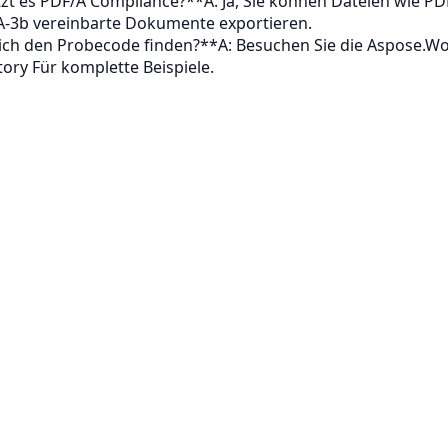
zt es PDF/A Compliance?**A: Ja, Sie können Dateien wie PD
A-3b vereinbarte Dokumente exportieren.
ich den Probecode finden?**A: Besuchen Sie die
Aspose.Wo
tory
Für komplette Beispiele.