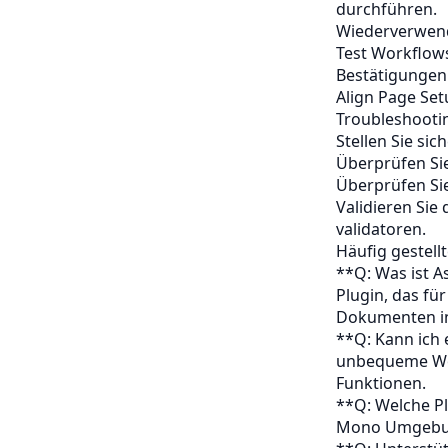
durchführen.
Wiederverwend
Test Workflows
Bestätigungen
Align Page Se
Troubleshooti
Stellen Sie si
Überprüfen Sie
Überprüfen Sie
Validieren Si
validatoren.
Häufig gestell
**Q: Was ist A
Plugin, das fü
Dokumenten in
**Q: Kann ich 
unbequeme Wor
Funktionen.
**Q: Welche P
Mono Umgebun