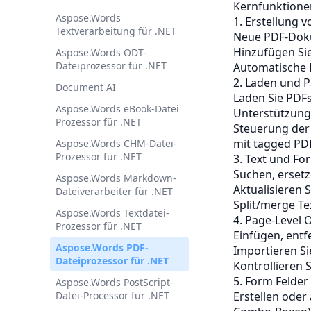
Kernfunktione
Aspose.Words
1. Erstellung
Textverarbeitung für .NET
Neue PDF-Doku
Hinzufügen Sie
Aspose.Words ODT-
Dateiprozessor für .NET
Automatische 
2. Laden und 
Document AI
Laden Sie PDFs
Aspose.Words eBook-Datei
Unterstützung 
Prozessor für .NET
Steuerung der
mit tagged PDF
Aspose.Words CHM-Datei-
Prozessor für .NET
3. Text und Fo
Suchen, erset
Aspose.Words Markdown-
Aktualisieren S
Dateiverarbeiter für .NET
Split/merge Te
Aspose.Words Textdatei-
4. Page-Level 
Prozessor für .NET
Einfügen, entf
Aspose.Words PDF-
Importieren Si
Dateiprozessor für .NET
Kontrollieren 
5. Form Felde
Aspose.Words PostScript-
Datei-Processor für .NET
Erstellen oder