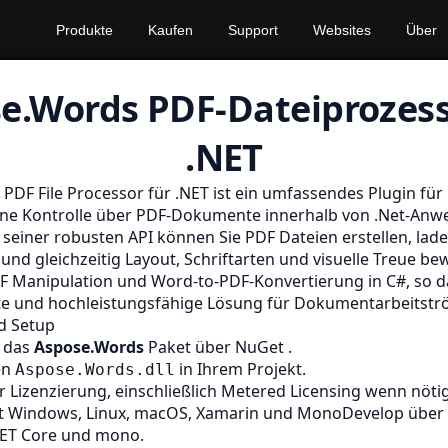
Produkte
Kaufen
Support
Websites
Über
e.Words PDF-Dateiprozess
.NET
r
PDF
File Processor für .NET ist ein umfassendes Plugin für 
feine Kontrolle über PDF-Dokumente innerhalb von .Net-An
 seiner robusten API können Sie PDF Dateien erstellen, lad
und gleichzeitig Layout, Schriftarten und visuelle Treue be
F Manipulation und Word-to-PDF-Konvertierung in C#, so d
nte und hochleistungsfähige Lösung für Dokumentarbeitstr
nd Setup
e das
Aspose.Words
Paket über
NuGet
.
en
in Ihrem Projekt.
Aspose.Words.dll
r Lizenzierung, einschließlich
Metered Licensing
wenn nötig
t Windows, Linux, macOS, Xamarin und MonoDevelop über
ET Core und mono.