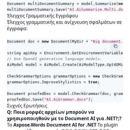
Document
multiDocumentSummary
=
model
.
Summarize
(
new
D
multiDocumentSummary
.
Save
(
"AI.AiSummarize.Multi.docx"
Έλεγχος Γραμματικής Εγγράφου
Έλεγχος γραμματικής και ανίχνευση σφαλμάτων σε
έγγραφα:
Document
doc
=
new
Document
(
MyDir
+
"Big document.doc
string
apiKey
=
Environment
.
GetEnvironmentVariable
(
"A
// Use OpenAI generative language models.
AiModel
model
=
AiModel
.
Create
(
AiModelType
.
Gpt4OMini
)
CheckGrammarOptions
grammarOptions
=
new
CheckGrammar
grammarOptions
.
ImproveStylistics
=
true
;
Document
proofedDoc
=
model
.
CheckGrammar
(
doc
,
grammar
proofedDoc
.
Save
(
"AI.AiGrammar.docx"
);
Συχνές Ερωτήσεις
Q: Ποια μορφές αρχείων μπορούν να
χρησιμοποιηθούν με το Document AI για .NET?;?
Το
Aspose.Words Document AI for .NET
Το plugin