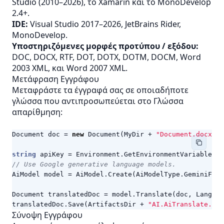
Studio (2010–2026), το Xamarin και το MonoDevelop
2.4+.
IDE:
Visual Studio 2017–2026, JetBrains Rider,
MonoDevelop.
Υποστηριζόμενες μορφές προτύπου / εξόδου:
DOC, DOCX, RTF, DOT, DOTX, DOTM, DOCM, Word
2003 XML, και Word 2007 XML.
Μετάφραση Εγγράφου
Μεταφράστε τα έγγραφά σας σε οποιαδήποτε
γλώσσα που αντιπροσωπεύεται στο
Γλώσσα
απαρίθμηση:
Document
doc
=
new
Document
(
MyDir
+
"Document.docx"
);
string
apiKey
=
Environment
.
GetEnvironmentVariable
(
"A
// Use Google generative language models.
AiModel
model
=
AiModel
.
Create
(
AiModelType
.
GeminiFlas
Document
translatedDoc
=
model
.
Translate
(
doc
,
Languag
translatedDoc
.
Save
(
ArtifactsDir
+
"AI.AiTranslate.doc
Σύνοψη Εγγράφου