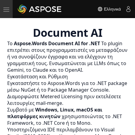
Toggle
Ελληνικά
navigation
Document AI
Το
Aspose.Words Document AI for .NET
Το plugin
επιτρέπει στους προγραμματιστές να μεταφράζουν
ή να συνοψίζουν έγγραφα και να ελέγχουν τη
γραμματική τους. Ενσωματώνεται με LLMs όπως το
Gemini, το Claude και το OpenAI.
Εγκατάσταση και Ρύθμιση
Εγκαταστήστε το Aspose.Words για το .NET package
μέσω NuGet ή το Package Manager Console.
Διαμορφώστε Metered Licensing
πριν εκτελέσετε
λειτουργίες mail-merge.
Συμβατό με
Windows, Linux, macOS και
πλατφόρμες κινητών
χρησιμοποιώντας το .NET
Framework, το .NET Core ή το Mono.
Υποστηριζόμενα IDE περιλαμβάνουν το Visual