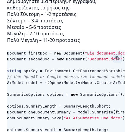
Δημιουργήστε μια περίληψη εγγράφου,
καθορίζοντας το μήκος της:
Πολύ Σύντομη – 1-2 προτάσεις
Σύντομη – 3-4 προτάσεις
Μεσαία – 5-6 προτάσεις
Μεγάλη – 7-10 προτάσεις
Πολύ Μεγάλη – 11-20 προτάσεις
Document
firstDoc
=
new
Document
(
"Big document.docx"
)
Document
secondDoc
=
new
Document
(
"Document.docx"
);
string
apiKey
=
Environment
.
GetEnvironmentVariable
(
"A
// Use OpenAI or Google generative language models.
AiModel
model
=
((
OpenAiModel
)
AiModel
.
Create
(
AiModelT
SummarizeOptions
options
=
new
SummarizeOptions
();
options
.
SummaryLength
=
SummaryLength
.
Short
;
Document
oneDocumentSummary
=
model
.
Summarize
(
firstDo
oneDocumentSummary
.
Save
(
"AI.AiSummarize.One.docx"
);
options
.
SummaryLength
=
SummaryLength
.
Long
;