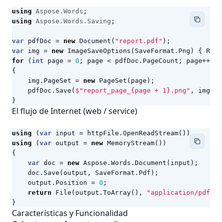
using
Aspose.Words
;
using
Aspose.Words.Saving
;
var
pdfDoc
=
new
Document
(
"report.pdf"
);
var
img
=
new
ImageSaveOptions
(
SaveFormat
.
Png
)
{
Reso
for
(
int
page
=
0
;
page
<
pdfDoc
.
PageCount
;
page
++)
{
img
.
PageSet
=
new
PageSet
(
page
);
pdfDoc
.
Save
(
$"report_page_{page + 1}.png"
,
img
);
}
El flujo de Internet (web / service)
using
(
var
input
=
httpFile
.
OpenReadStream
())
using
(
var
output
=
new
MemoryStream
())
{
var
doc
=
new
Aspose
.
Words
.
Document
(
input
);
// 
doc
.
Save
(
output
,
SaveFormat
.
Pdf
);
output
.
Position
=
0
;
return
File
(
output
.
ToArray
(),
"application/pdf"
,
}
Características y Funcionalidad