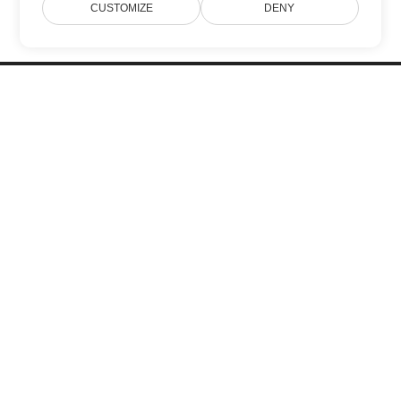
CUSTOMIZE
DENY
Inicio
Productos
Nuevos Lanzamientos
Precios
Documentación
Soporte Gratuito
Blog
Sitios Web