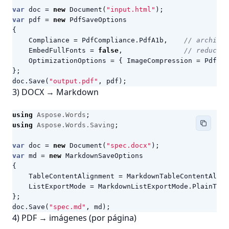
var
doc
=
new
Document
(
"input.html"
);
var
pdf
=
new
PdfSaveOptions
{
Compliance
=
PdfCompliance
.
PdfA1b
,
// archival
EmbedFullFonts
=
false
,
// reduce s
OptimizationOptions
=
{
ImageCompression
=
PdfIma
};
doc
.
Save
(
"output.pdf"
,
pdf
);
3) DOCX → Markdown
using
Aspose.Words
;
using
Aspose.Words.Saving
;
var
doc
=
new
Document
(
"spec.docx"
);
var
md
=
new
MarkdownSaveOptions
{
TableContentAlignment
=
MarkdownTableContentAlign
ListExportMode
=
MarkdownListExportMode
.
PlainText
};
doc
.
Save
(
"spec.md"
,
md
);
4) PDF → imágenes (por página)