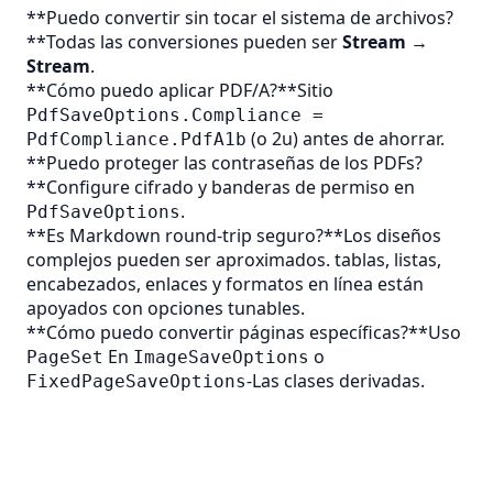
**Puedo convertir sin tocar el sistema de archivos?
**Todas las conversiones pueden ser
Stream →
Stream
.
**Cómo puedo aplicar PDF/A?**Sitio
PdfSaveOptions.Compliance =
(o 2u) antes de ahorrar.
PdfCompliance.PdfA1b
**Puedo proteger las contraseñas de los PDFs?
**Configure cifrado y banderas de permiso en
.
PdfSaveOptions
**Es Markdown round-trip seguro?**Los diseños
complejos pueden ser aproximados. tablas, listas,
encabezados, enlaces y formatos en línea están
apoyados con opciones tunables.
**Cómo puedo convertir páginas específicas?**Uso
En
o
PageSet
ImageSaveOptions
‑Las clases derivadas.
FixedPageSaveOptions