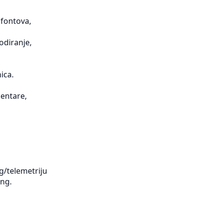
 fontova,
odiranje,
ica.
mentare,
g/telemetriju
ing.