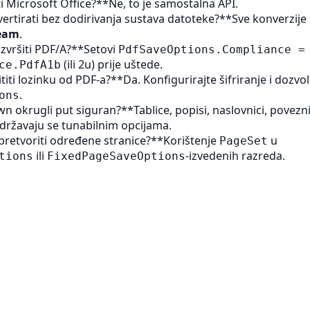
ti Microsoft Office?**Ne, to je samostalna API.
ertirati bez dodirivanja sustava datoteke?**Sve konverzije
eam
.
zvršiti PDF/A?**Setovi
PdfSaveOptions.Compliance =
(ili 2u) prije uštede.
ce.PdfA1b
titi lozinku od PDF-a?**Da. Konfigurirajte šifriranje i dozvo
.
ons
n okrugli put siguran?**Tablice, popisi, naslovnici, poveznic
državaju se tunabilnim opcijama.
retvoriti određene stranice?**Korištenje
u
PageSet
ili
‑izvedenih razreda.
tions
FixedPageSaveOptions