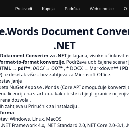
Proizvodi
Kupnja
Podrška
Web stranice
O
e.Words Document Conver
.NET
Dokument Converter za .NET
je lagana, visoke učinkovitos
format-to-format konverzije
. Podržava uobičajene scenari
HTML → pdf
**,
DOCX ↔ ODT
* , * DOCX → Markdown** i
PD
)
te desetak više – bez zahtjeva za Microsoft Office.
ostavljanje
aketa NuGet
(Core API omogućuje konverzije
Aspose.Words
nu licenciju na startup-u kako biste izbjegli granice ocjenjiv
rena dozvola
.
ih zahtjeva u
Priručnik za instalaciju
.
tforma
stav: Windows, Linux, MacOS
: .NET Framework 4.x, .NET Standard 2.0, NET Core 2.0–3.1, .