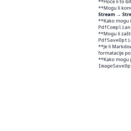
**Hoće li to bi
**Mogu li konv
Stream → Str
**Kako mogu i
PdfComplian
**Mogu li zašti
PdfSaveOpti
**Je li Markdow
formatacije po
**Kako mogu p
ImageSaveOp