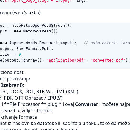
e
(
$"report_page_{page + 1}.png"
,
img
);
tream (web/služba)
ut
=
httpFile
.
OpenReadStream
())
put
=
new
MemoryStream
())
new
Aspose
.
Words
.
Document
(
input
);
// auto-detects form
utput
,
SaveFormat
.
Pdf
);
ition
=
0
;
e
(
output
.
ToArray
(),
"application/pdf"
,
"converted.pdf"
);
kcionalnost
no pokrivanje
 (izabrani):
: DOC, DOCX, DOT, RTF, WordML (XML)
d: PDF,
OTT
Obrazac / EPUB/)
 i **File Processor ** plugin i ovaj
Converter
, možete najpr
 izvoziti u željeni format.
krivanje formata
mat iz naslovnika datoteke ili sadržaja u toku , tako da mož
itrarne preuzimanja u web uslugama.