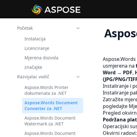
Početak
Aspos
Instalacija
Licenciranje
Mjerena dozvola
Aspose.Words
usmjerena na
značajke
Word → PDF
,
Razvijalac vodič
(JPG/PNG/TIFF
Instaliranje i p
Aspose.Words Printer
Instaliranje p
dokumenata za .NET
Zatražite mjere
Aspose.Words Document
pogledajte
Mje
Converter za .NET
Pregled okvirn
Aspose.Words Document
Podržana pla
Watermark za .NET
Operacijski su
Okvirni radovi
Aspose.Words Document