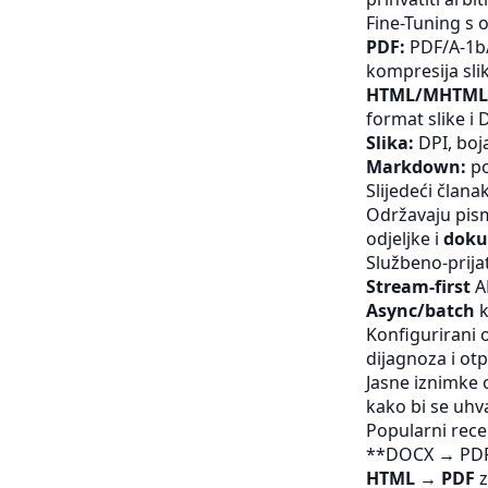
Fine-Tuning s 
PDF:
PDF/A‐1b/2
kompresija sli
HTML/MHTML
format slike i 
Slika:
DPI, boja
Markdown:
po
Slijedeći člana
Održavaju pism
odjeljke i
doku
Službeno-prija
Stream-first
AP
Async/batch
k
Konfigurirani 
dijagnoza i ot
Jasne iznimke
kako bi se uhva
Popularni rece
**DOCX → PDF/X
HTML → PDF
z