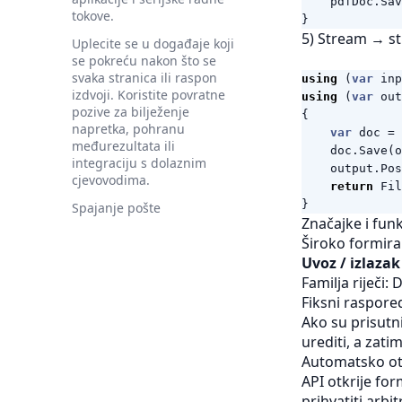
pdfDoc
.
Sav
tokove.
}
5) Stream → s
Uplecite se u događaje koji
se pokreću nakon što se
svaka stranica ili raspon
using
(
var
inp
izdvoji. Koristite povratne
using
(
var
out
pozive za bilježenje
{
napretka, pohranu
var
doc
=
međurezultata ili
doc
.
Save
(
o
integraciju s dolaznim
output
.
Pos
cjevovodima.
return
Fil
}
Spajanje pošte
Značajke i fun
Široko formira
Uvoz / izlazak
Familja riječi
Fiksni raspore
Ako su prisutni
urediti, a zatim
Automatsko ot
API otkrije for
prihvatiti arb