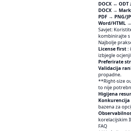
DOCX ↔ ODT
z
DOCX → Mar
PDF → PNG/JP
Word/HTML →
Savjet: Koristi
kombinirajte 
Najbolje praks
License first
: 
izbjegle ocjen
Preferirate st
Validacija ran
propadne.
**Right-size o
to nije potreb
Higijena resu
Konkurencija
bazena za opci
Observabilno
korelacijskim 
FAQ