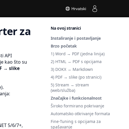
Hrvatski
ter za
Na ovoj stranici
Instaliranje i postavljanje
Brzo početak
1) Word → PDF (jedna linija)
ti API
je kao što su
2) HTML → PDF s opcijama
F → slike
3) DOKX → Markdown
4) PDF → slike (po stranici)
5) Stream → stream
).
(web/služba)
anja:
Značajke i funkcionalnost
Široko formirano pokrivanje
Automatsko otkrivanje formata
Fine-Tuning s opcijama za
NET 5/6/7+,
spašavanje