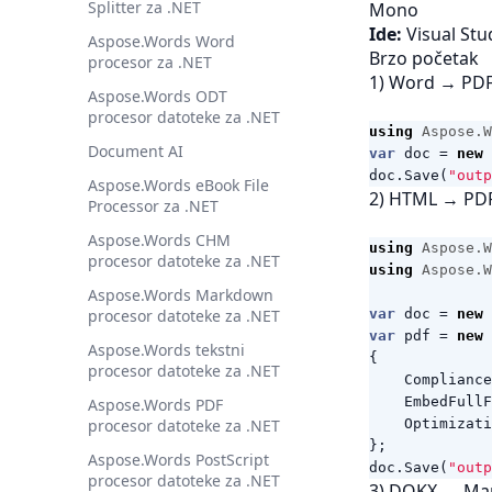
Splitter za .NET
Mono
Ide:
Visual Stu
Aspose.Words Word
Brzo početak
procesor za .NET
1) Word → PDF 
Aspose.Words ODT
procesor datoteke za .NET
using
Aspose.W
Document AI
var
doc
=
new
doc
.
Save
(
"outp
Aspose.Words eBook File
2) HTML → PDF
Processor za .NET
Aspose.Words CHM
using
Aspose.W
procesor datoteke za .NET
using
Aspose.W
Aspose.Words Markdown
procesor datoteke za .NET
var
doc
=
new
var
pdf
=
new
Aspose.Words tekstni
{
procesor datoteke za .NET
Compliance
EmbedFullF
Aspose.Words PDF
procesor datoteke za .NET
Optimizati
};
Aspose.Words PostScript
doc
.
Save
(
"outp
procesor datoteke za .NET
3) DOKX → M