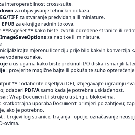
a interoperabilnost cross-suite.
kdown
za objavljivanje tehničkih dokaza.
EG/TIFF
za stvaranje predviđanja ili miniature.
 EPUB
za e-knjige radnih tokova.
te **PageSet ** kako biste izvozili određene stranice ili redo
s
ImageSaveOptions
za napitke ili miniature.
e
inicijalizirajte mjerenu licenciju prije bilo kakvih konverzija 
jive vodene oznake.
ruje
u uslugama kako biste prekinuli I/O diska i smanjili late
ije
: provjerite magične bajte ili pokušajte suho opterećenje
utput ** : odaberite osjetljivu DPI, izbjegavajte ugradnju s
no; odaberi
PDF/A
samo kada je potrebna usklađenost.
rsa
: Wrap
i struje u
u blokovima.
Document
using
: kratkotrajna uporaba
primjeri po zahtjevu; zap
Document
je, ako je potrebno.
st
: brojevi log stranice, trajanja i opcije; označavanje neusp
ID-ovima.