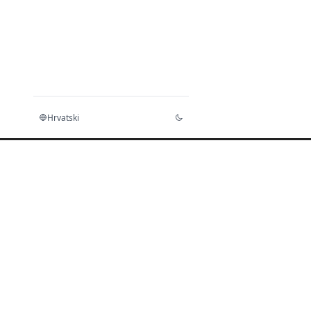
Hrvatski
Početna
Dokumenti