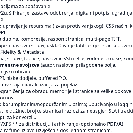
opcijama za spašavanje
u, šifriranje, zastave odobrenja, digitalni potpis, ugradnja
ke.
:
upravljanje resursima (izvan protiv vanjskog), CSS način, k
DPI.
 dubina, kompresija, raspon stranica, multi-page TIFF.
pis i naslovni stilovi, usklađivanje tablice, generacija povezn
kFidelity & Metadata
a, stilove, tablice, naslovnice/strijelce, vodene oznake, ko
mentne svojstva
(autor, naslova, prilagođene polja.
teljsko obradu
I, niske dodjele, buffered I/O.
onverzija i paralelizacija za prijelaz.
ograničenja za obradu memorije i stranice za velike dokove.
pornost
 o korumpiranim/nepodržanim ulazima; upućivanje u loggin
tile dužine, brojke stranica i razlozi za neuspjeh
SLA
i track
pti za konverziju
PS ** za distribuciju i arhiviranje (opcionalno
PDF/A
).
a račune, izjave i izvješća s dosljednom stranicom.