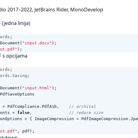
dio 2017–2022, JetBrains Rider, MonoDevelop
(jedna linija)
ords
;
Document
(
"input.docx"
);
ut.pdf"
);
 s opcijama
ords
;
ords.Saving
;
Document
(
"input.html"
);
PdfSaveOptions
=
PdfCompliance
.
PdfA1b
,
// archival
onts
=
false
,
// reduce size
onOptions
=
{
ImageCompression
=
PdfImageCompression
.
Jpe
ut.pdf"
,
pdf
);
arkdown