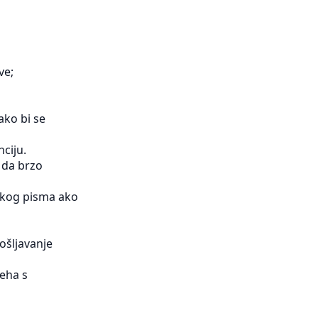
ve;
kako bi se
nciju.
 da brzo
vakog pisma ako
ošljavanje
jeha s