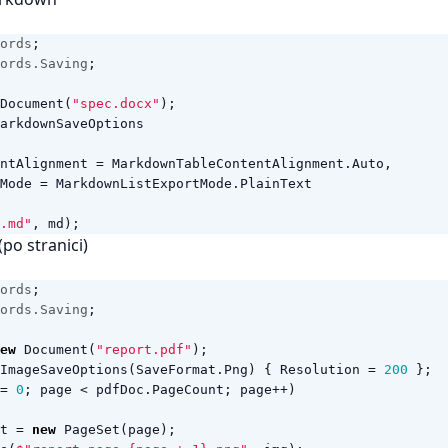
ords
;
ords.Saving
;
Document
(
"spec.docx"
);
arkdownSaveOptions
ntAlignment
=
MarkdownTableContentAlignment
.
Auto
,
Mode
=
MarkdownListExportMode
.
PlainText
.md"
,
md
);
(po stranici)
ords
;
ords.Saving
;
ew
Document
(
"report.pdf"
);
ImageSaveOptions
(
SaveFormat
.
Png
)
{
Resolution
=
200
};
=
0
;
page
<
pdfDoc
.
PageCount
;
page
++)
t
=
new
PageSet
(
page
);