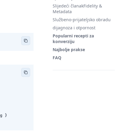
Slijedeći članakFidelity &
Metadata
Službeno-prijateljsko obradu
dijagnoza i otpornost
Popularni recepti za
konverziju
Najbolje prakse
FAQ
g
}