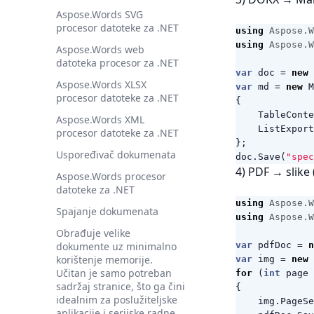
Aspose.Words SVG
procesor datoteke za .NET
using
Aspose.W
using
Aspose.W
Aspose.Words web
datoteka procesor za .NET
var
doc
=
new
Aspose.Words XLSX
var
md
=
new
M
procesor datoteke za .NET
{
TableConte
Aspose.Words XML
ListExport
procesor datoteke za .NET
};
Uspoređivač dokumenata
doc
.
Save
(
"spec
4) PDF → slike 
Aspose.Words procesor
datoteke za .NET
using
Aspose.W
Spajanje dokumenata
using
Aspose.W
Obrađuje velike
dokumente uz minimalno
var
pdfDoc
=
n
korištenje memorije.
var
img
=
new
Učitan je samo potreban
for
(
int
page
sadržaj stranice, što ga čini
{
idealnim za poslužiteljske
img
.
PageSe
aplikacije i serijske radne