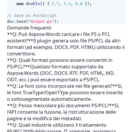
new
double
[]
{
2.7
,
3.2
,
0.8
});
// Save as PostScript
doc
.
Save
(
"Output.ps"
);
Domande frequenti
**Q: Può Aspose.Words caricare i file PS o PCL
esistenti?**Il plugin genera solo file PS/PCL da altri
formati (ad esempio, DOCX, PDF, HTML) utilizzando il
convertitore.
**Q: Quali formati possono essere convertiti in
PS/PCL?**Qualsiasi formato supportato da
Aspose.Words (DOC, DOCX, RTF, PDF, HTML, MD,
ODT, ecc.) può essere esportato a PS/PCL.
**Q: Le font sono incorporate nei file generati?**Sì,
le font TrueType/OpenTYpe possono essere inserite
o sottosegmentate automaticamente.
**Q: Posso mescolare più documenti PS/PCL?**Sì,
l’API consente la fusione, la ristrutturazione delle
pagine e la modifica dei metadati.
**Q: Quali industrie utilizzano il trattamento
PS/PCL?**Pubblicazione, IT aziendale, assistenza