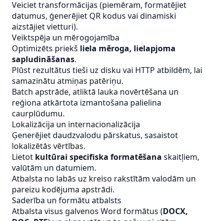
Veiciet transformācijas (piemēram, formatējiet
datumus, ģenerējiet QR kodus vai dinamiski
aizstājiet vietturi).
Veiktspēja un mērogojamība
Optimizēts priekš
liela mēroga, lielapjoma
sapludināšanas
.
Plūst rezultātus tieši uz disku vai HTTP atbildēm, lai
samazinātu atmiņas patēriņu.
Batch apstrāde, atliktā lauka novērtēšana un
reģiona atkārtota izmantošana palielina
caurplūdumu.
Lokalizācija un internacionalizācija
Ģenerējiet daudzvalodu pārskatus, sasaistot
lokalizētās vērtības.
Lietot
kultūrai specifiska formatēšana
skaitļiem,
valūtām un datumiem.
Atbalsta no labās uz kreiso rakstītām valodām un
pareizu kodējuma apstrādi.
Saderība un formātu atbalsts
Atbalsta visus galvenos Word formātus (
DOCX,