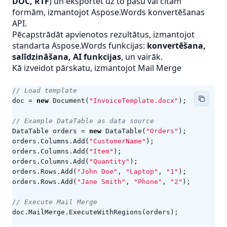
DOC, RTF
) un eksportēt uz to pašu vai citām
formām, izmantojot Aspose.Words konvertēšanas
API.
Pēcapstrādāt apvienotos rezultātus, izmantojot
standarta Aspose.Words funkcijas:
konvertēšana,
salīdzināšana, AI funkcijas
, un vairāk.
Kā izveidot pārskatu, izmantojot Mail Merge
// Load template
doc
=
new
Document
(
"InvoiceTemplate.docx"
);
// Example DataTable as data source
DataTable
orders
=
new
DataTable
(
"Orders"
);
orders
.
Columns
.
Add
(
"CustomerName"
);
orders
.
Columns
.
Add
(
"Item"
);
orders
.
Columns
.
Add
(
"Quantity"
);
orders
.
Rows
.
Add
(
"John Doe"
,
"Laptop"
,
"1"
);
orders
.
Rows
.
Add
(
"Jane Smith"
,
"Phone"
,
"2"
);
// Execute Mail Merge
doc
.
MailMerge
.
ExecuteWithRegions
(
orders
);