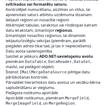
svītrkodus vai formatētu saturu
.
Kontrolējiet numurēšanu, aizzīmes un stilus, lai
apvienotais saturs atbilstu uzņēmuma dizainam.
Iekļauti reģioni un nosacītie reģioni
Atkārtojiet tabulas, sarakstus vai rindkopas katram
datu ierakstam, izmantojot
reģionus
.
Izmantojiet nosacītos reģionus, lai dinamiski
iekļautu/izslēgtu sekcijas (piemēram, parādīt
piegādes adresi tikai tad, ja tas ir nepieciešams).
Datu avota savienojamība
Saistiet ar jebkuru
ADO.NET‑savietojamu avotu
piemēram
,
,
,
DataTable
DataReader
DataSet
masīvi, vai pielāgoti objekti.
Īstenot
pilnīgai datu
IMailMergeDataSource
pārlūkošanas kontrolei.
Pārvaldiet hierarhiskos datu avotus un vecāku‑bērna
sapludināšanu ar vieglumu.
Pielāgota notikumu apstrāde
Apstrādāt notikumus, piemēram
,
MergeField
, un
.
MergeImageField
MergeRegion