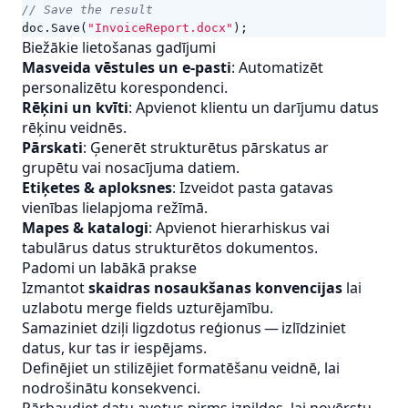
// Save the result
doc
.
Save
(
"InvoiceReport.docx"
);
Biežākie lietošanas gadījumi
Masveida vēstules un e-pasti
: Automatizēt
personalizētu korespondenci.
Rēķini un kvīti
: Apvienot klientu un darījumu datus
rēķinu veidnēs.
Pārskati
: Ģenerēt strukturētus pārskatus ar
grupētu vai nosacījuma datiem.
Etiķetes & aploksnes
: Izveidot pasta gatavas
vienības lielapjoma režīmā.
Mapes & katalogi
: Apvienot hierarhiskus vai
tabulārus datus strukturētos dokumentos.
Padomi un labākā prakse
Izmantot
skaidras nosaukšanas konvencijas
lai
uzlabotu merge fields uzturējamību.
Samaziniet dziļi ligzdotus reģionus — izlīdziniet
datus, kur tas ir iespējams.
Definējiet un stilizējiet formatēšanu veidnē, lai
nodrošinātu konsekvenci.