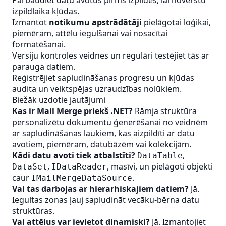
Pārbaudiet datu avotus pirms izpildes, lai novērstu
izpildlaika kļūdas.
Izmantot
notikumu apstrādātāji
pielāgotai loģikai,
piemēram, attēlu iegulšanai vai nosacītai
formatēšanai.
Versiju kontroles veidnes un regulāri testējiet tās ar
parauga datiem.
Reģistrējiet sapludināšanas progresu un kļūdas
audita un veiktspējas uzraudzības nolūkiem.
Biežāk uzdotie jautājumi
Kas ir Mail Merge priekš .NET?
Rāmja struktūra
personalizētu dokumentu ģenerēšanai no veidnēm
ar sapludināšanas laukiem, kas aizpildīti ar datu
avotiem, piemēram, datubāzēm vai kolekcijām.
Kādi datu avoti tiek atbalstīti?
,
DataTable
,
, masīvi, un pielāgoti objekti
DataSet
IDataReader
caur
.
IMailMergeDataSource
Vai tas darbojas ar hierarhiskajiem datiem?
Jā.
Iegultas zonas ļauj sapludināt vecāku-bērna datu
struktūras.
Vai attēlus var ievietot dinamiski?
Jā. Izmantojiet