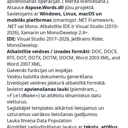
apvienošanas operācijas. (
Mērīta licencēšana
).
Atsauce
Aspose.Words.dll
jūsu projektā.
Savietojams ar
Windows, Linux, macOS un
mobilās platformas
izmantojot .NET Framework,
.NET vai Mono. Atbalstītie IDE ir Visual Studio (2010–
2026), Xamarin un MonoDevelop 2.4+.
IDE:
Visual Studio 2017–2026, JetBrains Rider,
MonoDevelop.
Atbalstītie veidnes / izvades formāti:
DOC, DOCX,
RTF, DOT, DOTX, DOTM, DOCM, Word 2003 XML, and
Word 2007 XML.
Galvenās funkcijas un iespējas
Veidņu balstīta dokumentu ģenerēšana
Izveidojiet veidnes jebkurā atbalstītā formātā.
Ievietot
apvienošanas lauki
(piemēram,.,
) lai attēlotu dinamiskus datu
«FieldName»
vietturus.
Saglabājiet templates atkārtoti lietojamus un
uzturamus vairākos lietošanas gadījumos.
Lauka līmeņa Data Population
Aizpildiet sapludināšanas laukus ar
tekstu, attēlus,