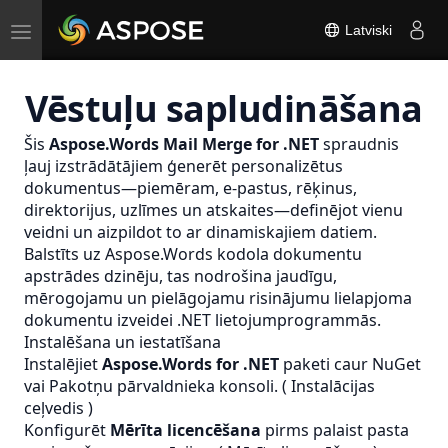
Toggle
Latviski
navigation
Vēstuļu sapludināšana
Šis
Aspose.Words Mail Merge for .NET
spraudnis
ļauj izstrādātājiem ģenerēt personalizētus
dokumentus—piemēram, e-pastus, rēķinus,
direktorijus, uzlīmes un atskaites—definējot vienu
veidni un aizpildot to ar dinamiskajiem datiem.
Balstīts uz Aspose.Words kodola dokumentu
apstrādes dzinēju, tas nodrošina jaudīgu,
mērogojamu un pielāgojamu risinājumu lielapjoma
dokumentu izveidei .NET lietojumprogrammās.
Instalēšana un iestatīšana
Instalējiet
Aspose.Words for .NET
paketi caur NuGet
vai Pakotņu pārvaldnieka konsoli. (
Instalācijas
ceļvedis
)
Konfigurēt
Mērīta licencēšana
pirms palaist pasta