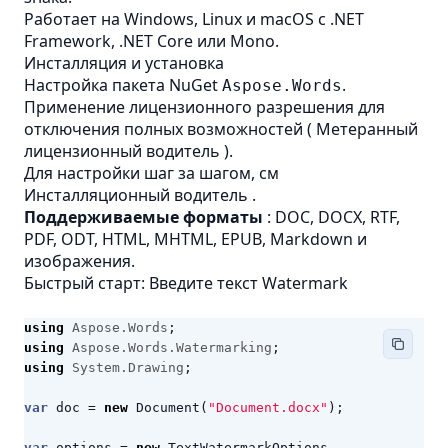
Работает на Windows, Linux и macOS с .NET
Framework, .NET Core или Mono.
Инсталляция и установка
Настройка пакета NuGet
.
Aspose.Words
Применение лицензионного разрешения для
отключения полных возможностей (
Метеранный
лицензионный водитель
).
Для настройки шаг за шагом, см
Инсталляционный водитель
.
Поддерживаемые форматы
: DOC, DOCX, RTF,
PDF, ODT, HTML, MHTML, EPUB, Markdown и
изображения.
Быстрый старт: Введите текст Watermark
using
Aspose.Words
;
using
Aspose.Words.Watermarking
;
using
System.Drawing
;
var
doc
=
new
Document
(
"Document.docx"
);
var
options
=
new
TextWatermarkOptions