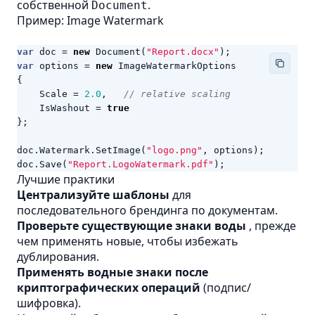
собственной
.
Document
Пример: Image Watermark
var
doc
=
new
Document
(
"Report.docx"
);
var
options
=
new
ImageWatermarkOptions
{
Scale
=
2.0
,
// relative scaling
IsWashout
=
true
};
doc
.
Watermark
.
SetImage
(
"logo.png"
,
options
);
doc
.
Save
(
"Report.LogoWatermark.pdf"
);
Лучшие практики
Централизуйте шаблоны
для
последовательного брендинга по документам.
Проверьте существующие знаки воды
, прежде
чем применять новые, чтобы избежать
дублирования.
Применять водные знаки после
криптографических операций
(подпис/
шифровка).