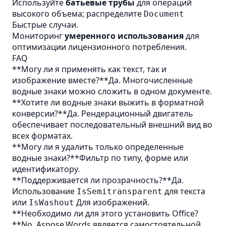
Используйте
батьевые трубы
для операций
высокого объема; распределите
Document
Быстрые случаи.
Мониторинг
умеренного использования
для
оптимизации лицензионного потребления.
FAQ
**Могу ли я применять как текст, так и
изображение вместе?**Да. Многочисленные
водные знаки можно сложить в одном документе.
**Хотите ли водные знаки выжить в форматной
конверсии?**Да. Рендерационный двигатель
обеспечивает последовательный внешний вид во
всех форматах.
**Могу ли я удалить только определенные
водные знаки?**Фильтр по типу, форме или
идентификатору.
**Поддерживается ли прозрачность?**Да.
Использование
для текста
IsSemitransparent
или
Для изображений.
IsWashout
**Необходимо ли для этого установить Office?
**No. Aspose.Words является самостоятельной