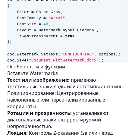
{
Color
=
Color
.
Gray
,
FontFamily
=
"Arial"
,
FontSize
=
48
,
Layout
=
WatermarkLayout
.
Diagonal
,
IsSemitransparent
=
true
};
doc
.
Watermark
.
SetText
(
"CONFIDENTIAL"
,
options
);
doc
.
Save
(
"Document.WithWatermark.docx"
);
Особенности и функции
Вставьте Watermarks
Текст или изображение:
применяют
текстильные знаки воды или логотипы / штампы.
Позиционирование: Центрированные,
наклоненные или персонализированные
координаты.
Ротация и прозрачность:
устанавливают
диагональные знаки с корректируемой
непрозрачностью.
Лояция:
Контроль Z-оказания (за или перед