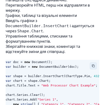
Напишіть URL-адреси динамічно.
Перетворюйте HTML, перш ніж відправляти в
мережу.
Графіки, таблиці та візуальні елементи
Введіть графіки з
і адаптується
DocumentBuilder.InsertChart
через
.
Shape.Chart
Управління таблицями, списками та
форматуванням пунктів.
Зберігайте книжкові знаки, коментарі та
відстежуйте зміни для співпраці.
var
doc
=
new
Document
();
var
builder
=
new
DocumentBuilder
(
doc
);
var
shape
=
builder
.
InsertChart
(
ChartType
.
Pie
,
432
,
2
var
chart
=
shape
.
Chart
;
chart
.
Title
.
Text
=
"Web Processor Chart Example"
;
chart
.
Series
.
Clear
();
chart
.
Series
.
Add
(
"Series 1"
,
new
string
[]
{
"Category 1"
,
"Category 2"
,
"Categ