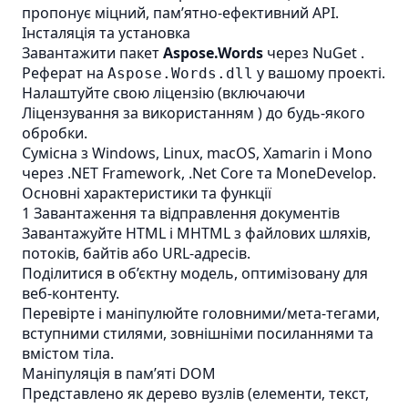
пропонує міцний, пам’ятно-ефективний API.
Інсталяція та установка
Завантажити пакет
Aspose.Words
через
NuGet
.
Реферат на
у вашому проекті.
Aspose.Words.dll
Налаштуйте свою ліцензію (включаючи
Ліцензування за використанням
) до будь-якого
обробки.
Сумісна з Windows, Linux, macOS, Xamarin і Mono
через .NET Framework, .Net Core та MoneDevelop.
Основні характеристики та функції
1 Завантаження та відправлення документів
Завантажуйте HTML і MHTML з файлових шляхів,
потоків, байтів або URL-адресів.
Поділитися в об’єктну модель, оптимізовану для
веб-контенту.
Перевірте і маніпулюйте головними/мета-тегами,
вступними стилями, зовнішніми посиланнями та
вмістом тіла.
Маніпуляція в пам’яті DOM
Представлено як дерево вузлів (елементи, текст,