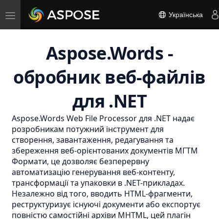
Toggle
Українська
navigation
Aspose.Words -
обробник веб-файлів
для .NET
Aspose.Words Web File Processor для .NET надає
розробникам потужний інструмент для
створення, завантаження, редагування та
збереження веб-орієнтованих документів
МГТМ
Формати, це дозволяє безперервну
автоматизацію генерування веб-контенту,
трансформації та упаковки в .NET-прикладах.
Незалежно від того, вводить HTML-фрагменти,
реструктуризує існуючі документи або експортує
повністю самостійні архіви MHTML, цей плагін