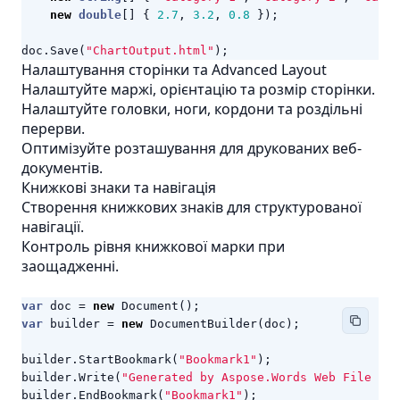
new
double
[]
{
2.7
,
3.2
,
0.8
});
doc
.
Save
(
"ChartOutput.html"
);
Налаштування сторінки та Advanced Layout
Налаштуйте маржі, орієнтацію та розмір сторінки.
Налаштуйте головки, ноги, кордони та роздільні
перерви.
Оптимізуйте розташування для друкованих веб-
документів.
Книжкові знаки та навігація
Створення книжкових знаків для структурованої
навігації.
Контроль рівня книжкової марки при
заощадженні.
var
doc
=
new
Document
();
var
builder
=
new
DocumentBuilder
(
doc
);
builder
.
StartBookmark
(
"Bookmark1"
);
builder
.
Write
(
"Generated by Aspose.Words Web File Pro
builder
.
EndBookmark
(
"Bookmark1"
);