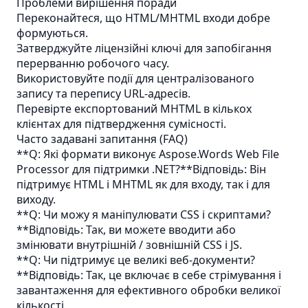
Проблеми вирішення поради
Переконайтеся, що HTML/MHTML входи добре
формуються.
Затверджуйте ліцензійні ключі для запобігання
перерванню робочого часу.
Використовуйте події для централізованого
запису та перепису URL-адресів.
Перевірте експортований MHTML в кількох
клієнтах для підтвердження сумісності.
Часто задавані запитання (FAQ)
**Q: Які формати виконує Aspose.Words Web File
Processor для підтримки .NET?**Відповідь: Він
підтримує HTML і MHTML як для входу, так і для
виходу.
**Q: Чи можу я маніпулювати CSS і скриптами?
**Відповідь: Так, ви можете вводити або
змінювати внутрішній / зовнішній CSS і JS.
**Q: Чи підтримує це великі веб-документи?
**Відповідь: Так, це включає в себе стрімування і
завантаження для ефективного обробки великої
кількості.