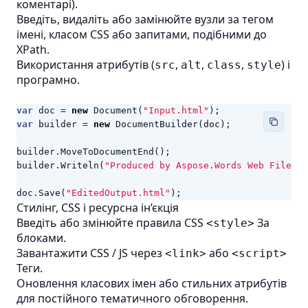
коментарі).
Введіть, видаліть або замінюйте вузли за тегом
імені, класом CSS або запитами, подібними до
XPath.
Використання атрибутів (
,
,
,
) і
src
alt
class
style
програмно.
var
doc
=
new
Document
(
"Input.html"
);
var
builder
=
new
DocumentBuilder
(
doc
);
builder
.
MoveToDocumentEnd
();
builder
.
Writeln
(
"Produced by Aspose.Words Web File Pr
doc
.
Save
(
"EditedOutput.html"
);
Стилінг, CSS і ресурсна ін’єкція
Введіть або змінюйте правила CSS
За
<style>
блоками.
Завантажити CSS / JS через
або
<link>
<script>
Теги.
Оновлення класових імен або стильних атрибутів
для постійного тематичного обговорення.