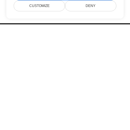
CUSTOMIZE
DENY
Головна
Продукти
Нові Релізи
Ціни
Документи
Безкоштовна Підтримка
Блог
Вебсайти