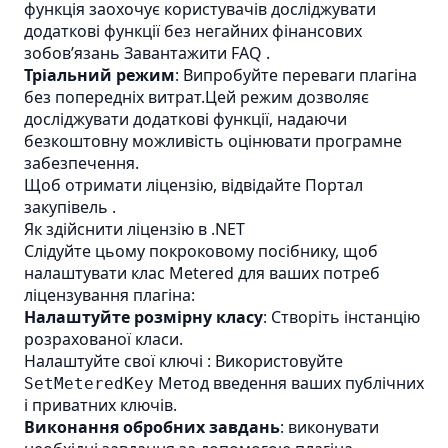
функція заохочує користувачів досліджувати
додаткові функції без негайних фінансових
зобов’язань
Завантажити FAQ
.
Тріальний режим
: Випробуйте переваги плагіна
без попередніх витрат.Цей режим дозволяє
досліджувати додаткові функції, надаючи
безкоштовну можливість оцінювати програмне
забезпечення.
Щоб отримати ліцензію, відвідайте
Портал
закупівель
.
Як здійснити ліцензію в .NET
Слідуйте цьому покроковому посібнику, щоб
налаштувати клас Metered для ваших потреб
ліцензування плагіна:
Налаштуйте розмірну класу
: Створіть інстанцію
розрахованої класи.
Налаштуйте свої ключі : Використовуйте
Метод введення ваших публічних
SetMeteredKey
і приватних ключів.
Виконання обробних завдань
: виконувати