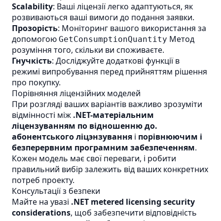
Scalability
: Ваші ліцензії легко адаптуються, як
розвиваються ваші вимоги до подання заявки.
Прозорість
: Моніторинг вашого використання за
допомогою
Метод
GetConsumptionQuantity
розуміння того, скільки ви споживаєте.
Гнучкість
: Досліджуйте додаткові функції в
режимі випробування перед прийняттям рішення
про покупку.
Порівняння ліцензійних моделей
При розгляді ваших варіантів важливо зрозуміти
відмінності між
.NET-матеріальним
ліцензуванням по відношенню до.
абонентського ліцэнзування
і
порівнюючим і
безперервним програмним забезпеченням
.
Кожен модель має свої переваги, і робити
правильний вибір залежить від ваших конкретних
потреб проекту.
Консультації з безпеки
Майте на увазі
.NET metered licensing security
considerations
, щоб забезпечити відповідність