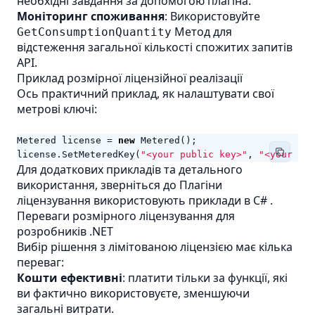
необхідні завдання за допомогою плагіна.
Моніторинг споживання
: Використовуйте
Метод для
GetConsumptionQuantity
відстеження загальної кількості спожитих запитів
API.
Приклад розмірної ліцензійної реалізації
Ось практичний приклад, як налаштувати свої
метрові ключі:
Metered
license
=
new
Metered
();
license
.
SetMeteredKey
(
"<your public key>"
,
"<your pri
Для додаткових прикладів та детального
використання, зверніться до
Плагіни
ліцензування використовують приклади в C#
.
Переваги розмірного ліцензування для
розробників .NET
Вибір рішення з лімітованою ліцензією має кілька
переваг:
Кошти ефективні
: платити тільки за функції, які
ви фактично використовуєте, зменшуючи
загальні витрати.