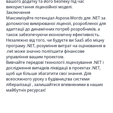
вашого додатку та його безпеку під час
використання ліцензійної моделі.
Заключення
Максимізуйте потенціал Aspose.Words для .NET за
допомогою вимірюваної ліцензії, розробленої для
адаптації до динамічних потреб розробників, а
також забезпечуючи економічну ефективність.
Незалежно від того, чи будуєте ви SaaS або міцну
програму .NET, розуміння витрат на оцінювання в
.net може значно поліпшити фінансове
управління вашим проектом.
Вивчайте передові технології ліцензування .NET і
дослідження випадків ліквідації в проектах .NET,
щоб ще більше збагатити свої знання. Для
всеосяжного уроку з будівництва системи
лібералізації , залишайтеся впевненими в наших
майбутніх ресурсах!