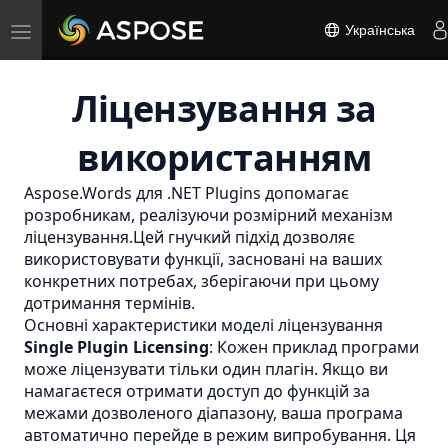
Toggle
Українська
navigation
Ліцензування за
використанням
Aspose.Words для .NET Plugins допомагає
розробникам, реалізуючи розмірний механізм
ліцензування.Цей гнучкий підхід дозволяє
використовувати функції, засновані на ваших
конкретних потребах, зберігаючи при цьому
дотримання термінів.
Основні характеристики моделі ліцензування
Single Plugin Licensing
: Кожен приклад програми
може ліцензувати тільки один плагін. Якщо ви
намагаєтеся отримати доступ до функцій за
межами дозволеного діапазону, ваша програма
автоматично перейде в режим випробування. Ця