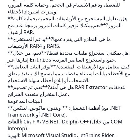
للضغط، ودعم الانقسام في الحجم، وحماية كلمة المرور،
وميزات استرداد الأخطاء.
**هل يتعامل المستخرج مع الأرشيفات المحمية بحماية كلمة
المرور?**نعم.يمكنك توفير كلمات المرور برمجة عند فتح
أرشيف RAR.
**ما هي النماذج التي يتم دعمها?**يدعم المستخرج
الأرشيفات RAR4 و RAR5.
**هل يمكنني استخراج ملفات محددة فقط?**نعم، من خلال
جمع واستخراج العناصر الفردية.
إيثارها عبر
Entries
**كيف يتعامل مع الأرشيفات المفسدة?**يوفر آليات التعامل
مع الأخطاء بيانات استثناء مفصلة ، مما يسمح لك بتنفيذ منطق
الانسحاب أو إبلاغ أخطاء سهلة الاستخدام.
**هل هي آمنة?**نعم. تم تصميم RAR Extractor لتدفقات
عمل استخراج متعددة الشرائح.
البيئات المدعومة
**أنظمة التشغيل: ** ويندوز، ماكوس، لينكس (مع .NET
Framework أو .NET Core).
C#، F #، VB.NET، Delphi، C++ (من خلال COM
اللغات:
Interop).
الهوية: Microsoft Visual Studio، JetBrains Rider،