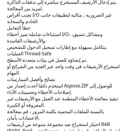
يتم إدخال الأرشيف المستخرج مباشرة إلى تدفقات الذاكرة
لمزيد من المعالجة.
تجنب أقراص I/O غير الضرورية ، مثالية لتطبيقات جانب
الخادم والسحابة.
خطأ التعامل
استثناءات شاملة تميز أخطاء I/O، ومشاكل تنسيق،
والأرشيفات الفاسدة.
يتكامل بسهولة مع إطارات تسجيل الدخول للتشخيص.
العمليات Thread-Safe
تم إنشاؤه للعمل في بيئات متعددة الأسطح.
استخراج الأرشيفات في وقت واحد عبر العديد من الشرائح أو
المهام.
نصائح وأفضل الممارسات
استخدم دائمًا أحدث إصدار من Aspose.ZIP للوصول إلى
إصلاحات الأخطاء وتحسينات الأداء.
تنفيذ معالجة الأخطاء المنظمة عند العمل مع الأرشيفات غير
المعروفة أو الكبيرة.
بالنسبة للملفات المحمية بكلمة المرور ، قم بمعالجة
الاعتمادات بأمان.
اختبار استخراج ضد مجموعة متنوعة من أرشيفات RAR
(RAR4، Rar5، مشفرة، متعددة الحجم) لضمان التوافق واسع