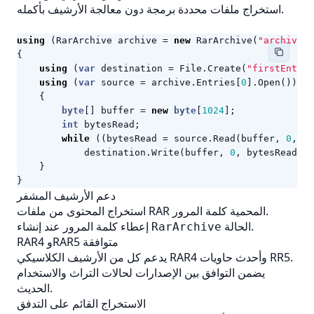
استخراج ملفات محددة برمجة دون معالجة الأرشيف بأكمله.
using
(
RarArchive
archive
=
new
RarArchive
(
"archive.r
{
using
(
var
destination
=
File
.
Create
(
"firstEntry.
using
(
var
source
=
archive
.
Entries
[
0
].
Open
())
{
byte
[]
buffer
=
new
byte
[
1024
];
int
bytesRead
;
while
((
bytesRead
=
source
.
Read
(
buffer
,
0
,
bu
destination
.
Write
(
buffer
,
0
,
bytesRead
);
}
}
دعم الأرشيف المشفر
استخراج المحتوى من ملفات RAR المحمية كلمة المرور.
الحالة.
إعطاء كلمة المرور عند إنشاء
RarArchive
RAR4 وRAR5 متوافقة
يدعم كل من الأرشيف الكلاسيكي RAR4 وأحدث حاويات RR5.
يضمن التوافق بين الإصدارات لحالات التراث والاستخدام
الحديث.
الاستخراج القائم على التدفق