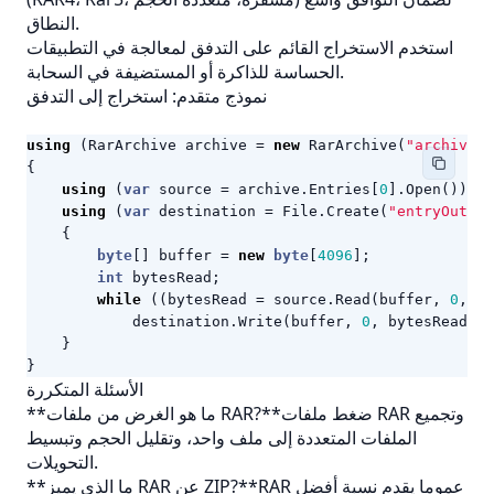
النطاق.
استخدم الاستخراج القائم على التدفق لمعالجة في التطبيقات
الحساسة للذاكرة أو المستضيفة في السحابة.
نموذج متقدم: استخراج إلى التدفق
using
(
RarArchive
archive
=
new
RarArchive
(
"archive.r
{
using
(
var
source
=
archive
.
Entries
[
0
].
Open
())
using
(
var
destination
=
File
.
Create
(
"entryOutput
{
byte
[]
buffer
=
new
byte
[
4096
];
int
bytesRead
;
while
((
bytesRead
=
source
.
Read
(
buffer
,
0
,
bu
destination
.
Write
(
buffer
,
0
,
bytesRead
);
}
}
الأسئلة المتكررة
**ما هو الغرض من ملفات RAR?**ضغط ملفات RAR وتجميع
الملفات المتعددة إلى ملف واحد، وتقليل الحجم وتبسيط
التحويلات.
**ما الذي يميز RAR عن ZIP?**RAR عموما يقدم نسبة أفضل