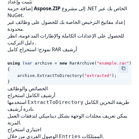
تثبيت وإعداد
إلى مشروع .NET الخاص بك عبر
Aspose.ZIP
إضافة حزمة
NuGet.
إعداد مفاتيح الترخيص الخاصة بك للحصول على وظائف غير
محدودة.
للحصول على الإعدادات الكاملة والإطارات المدعومة، انظر
.
دليل التركيب
نموذج: استخراج كامل RAR أرشيف
using
(
var
archive
=
new
RarArchive
(
"example.rar"
))
{
archive
.
ExtractToDirectory
(
"extracted"
);
}
الخصائص والوظائف
أرشيف الكامل استخراج
طريقة التخزين الكامل
استخدمها
ExtractToDirectory
أرشيف.
نادرة
يمكن تعريف مجلدات الوجهة بشكل ديناميكي لتدفقات العمل
المرنة.
اختياري استخراج
الممتلكات.
الوصول الفردي من خلال
Entries